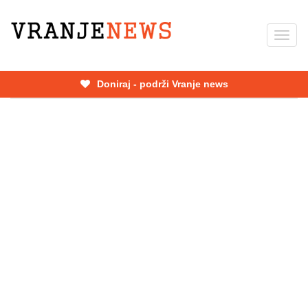
Skip
to
Toggl
main
navig
content
Doniraj - podrži Vranje news