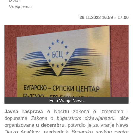
Izvor:
Vranjenews
26.11.2023 16:59 » 17:00
Foto Vranje News
Javna rasprava
o Nacrtu zakona o izmenama i
dopunama
Zakona o bugarskom državljanstvu
, biće
organizovana
u decembru
, potvrdio je za vranje News
Darko Anačkov, predsednik
Bugarsko spskog centra