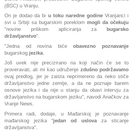
(BSC)
u Vranju.
On je dodao da bi
u toku naredne godine
Vranjanci i
svi u Srbiji sa bugarskim poreklom
mogli da očekuju
"
novine
prilikom apliciranja za
bugarsko
državljanstvo
".
"Jedna od novina biće
obavezno poznavanje
bugarskog
jezika
.
Još uvek nije precizirano na koji način će se to
proveravati, ali mi kao udruženje
zdušno podržavamo
ovaj predlog, jer je zaista neprimereno da neko stiče
državljanstvo jedne zemlje, a da ne poznaje barem
osnove jezika i da nije u stanju da obavi intervju za
državljanstvo na bugarskom jeziku", navodi Anačkov za
Vranje News.
Primera radi, dodaje, u Mađarskoj je poznavanje
mađarskog jezika "
jedan od uslova
za sticanje
državljanstva".