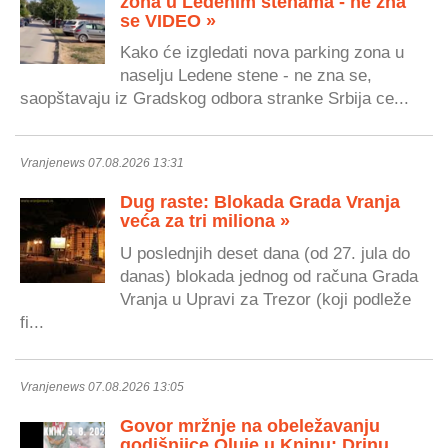
zona u Ledenim stenama - ne zna
se VIDEO »
Kako će izgledati nova parking zona u
naselju Ledene stene - ne zna se,
saopštavaju iz Gradskog odbora stranke Srbija ce...
Vranjenews 07.08.2026 13:31
Dug raste: Blokada Grada Vranja
veća za tri miliona »
U poslednjih deset dana (od 27. jula do
danas) blokada jednog od računa Grada
Vranja u Upravi za Trezor (koji podleže
fi...
Vranjenews 07.08.2026 13:05
Govor mržnje na obeležavanju
godišnjice Oluje u Kninu: Drinu