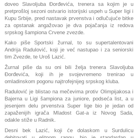
doveo Slavoljuba Đorđevića, trenera sa kojim je u
pretprošloj sezoni ostvario istorijski uspeh u Super ligi i
Kupu Srbije, pred nastavak prvenstva i odlučujuće bitke
za opstanak angažovao je dva pojačanja iz redova
srpskog šampiona Crvene zvezde.
Kako piše Sportski žurnal, to su supertalentovani
Andrija Radulović, koji je već nastupao i za seniorski
tim Zvezde, te Uroš Lazić.
Žurnal piše da su oni bili želja trenera Slavoljuba
Đorđevića, koji ih je svojevremeno trenirao u
omladinskom pogonu najtrofejnijeg srpskog kluba.
Radulović je blistao na mečevima protiv Olimpijakosa i
Bajerna u Ligi šampiona za juniore, podseća list, a u
jesenjem delu prvenstva Super lige bio je jedan od
zapaženijih igrača Mladost Gat-a iz Novog Sada,
odakle stiže u Radnik.
Desni bek Lazić, koji će dolaskom u Surdulicu
debitovati u elitnom rangu, bio je standardan u