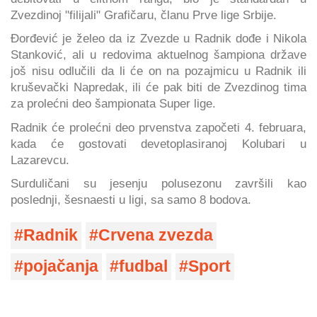
Zvezdinoj "filijali" Grafičaru, članu Prve lige Srbije.
Đorđević je želeo da iz Zvezde u Radnik dođe i Nikola
Stanković, ali u redovima aktuelnog šampiona države
još nisu odlučili da li će on na pozajmicu u Radnik ili
kruševački Napredak, ili će pak biti de Zvezdinog tima
za prolećni deo šampionata Super lige.
Radnik će prolećni deo prvenstva započeti 4. februara,
kada će gostovati devetoplasiranoj Kolubari u
Lazarevcu.
Surduličani su jesenju polusezonu završili kao
poslednji, šesnaesti u ligi, sa samo 8 bodova.
Radnik
Crvena zvezda
pojačanja
fudbal
Sport