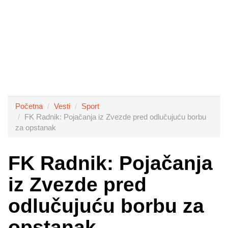
Početna
Vesti
Sport
FK Radnik: Pojačanja iz Zvezde pred odlučujuću borbu
za opstanak
FK Radnik: Pojačanja
iz Zvezde pred
odlučujuću borbu za
opstanak