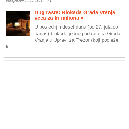
Vranjenews 07.08.2026 13:31
Dug raste: Blokada Grada Vranja
veća za tri miliona »
U poslednjih deset dana (od 27. jula do
danas) blokada jednog od računa Grada
Vranja u Upravi za Trezor (koji podleže
fi...