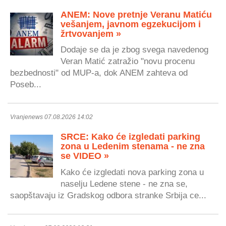
ANEM: Nove pretnje Veranu Matiću
vešanjem, javnom egzekucijom i
žrtvovanjem »
Dodaje se da je zbog svega navedenog
Veran Matić zatražio "novu procenu
bezbednosti" od MUP-a, dok ANEM zahteva od
Poseb...
Vranjenews 07.08.2026 14:02
SRCE: Kako će izgledati parking
zona u Ledenim stenama - ne zna
se VIDEO »
Kako će izgledati nova parking zona u
naselju Ledene stene - ne zna se,
saopštavaju iz Gradskog odbora stranke Srbija ce...