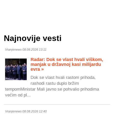
Najnovije vesti
Vranjenews 08.08.2026 13:11
Radar: Dok se vlast hvali viškom,
manjak u državnoj kasi milijardu
evra »
Dok se vlast hvali rastom prihoda,
rashodi rastu duplo bržim
tempomMinistar Mali javno se pohvalio prihodima
većim od pl...
Vranjenews 08.08.2026 12:40