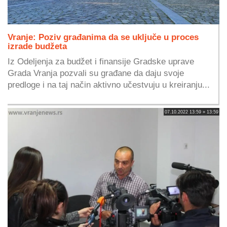
Vranje: Poziv građanima da se uključe u proces
izrade budžeta
Iz Odeljenja za budžet i finansije Gradske uprave
Grada Vranja pozvali su građane da daju svoje
predloge i na taj način aktivno učestvuju u kreiranju...
07.10.2022 13:59 » 13:59