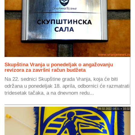
Skupština Vranja u ponedeljak o angažovanju
revizora za završni račun budžeta
Na 22. sednici Skupštine grada Vranja, koja će biti
održana u ponedeljak 18. aprila, odbornici će razmatrati
tridesetak tačaka, a na dnevnom redu...
08.02.2022 09:31 » 10:32