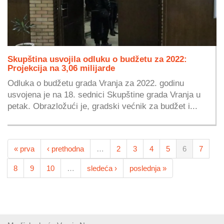
Skupština usvojila odluku o budžetu za 2022:
Projekcija na 3,06 milijarde
Odluka o budžetu grada Vranja za 2022. godinu
usvojena je na 18. sednici Skupštine grada Vranja u
petak. Obrazložući je, gradski većnik za budžet i...
« prva
‹ prethodna
…
2
3
4
5
6
7
8
9
10
…
sledeća ›
poslednja »