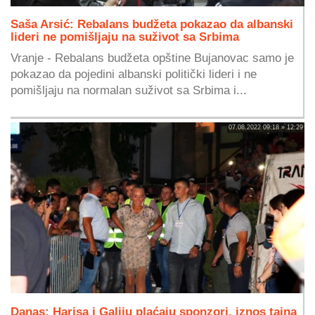
Saša Arsić: Rebalans budžeta pokazao da albanski
lideri ne pomišljaju na suživot sa Srbima
Vranje - Rebalans budžeta opštine Bujanovac samo je
pokazao da pojedini albanski politički lideri i ne
pomišljaju na normalan suživot sa Srbima i...
07.08.2022 09:18 » 12:29
Danas: Harisa i Galiju plaćaju sponzori, iznos tajna