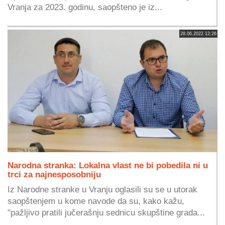
Vranja za 2023. godinu, saopšteno je iz...
28.06.2022 12:26
Narodna stranka: Lokalna vlast ne bi pobedila ni u
trci za najnesposobniju
Iz Narodne stranke u Vranju oglasili su se u utorak
saopštenjem u kome navode da su, kako kažu,
"pažljivo pratili jučerašnju sednicu skupštine grada...