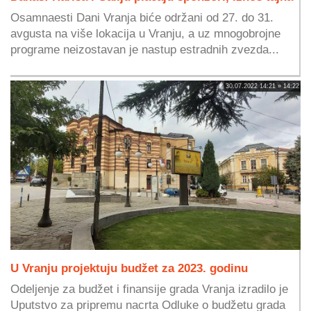
Osamnaesti Dani Vranja biće održani od 27. do 31.
avgusta na više lokacija u Vranju, a uz mnogobrojne
programe neizostavan je nastup estradnih zvezda...
30.07.2022 14:21 » 14:22
U Vranju projektuju budžet za 2023. godinu
Odeljenje za budžet i finansije grada Vranja izradilo je
Uputstvo za pripremu nacrta Odluke o budžetu grada