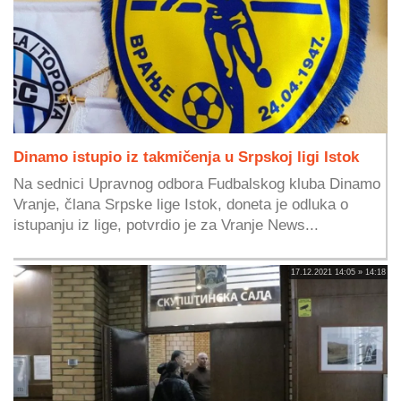
Dinamo istupio iz takmičenja u Srpskoj ligi Istok
Na sednici Upravnog odbora Fudbalskog kluba Dinamo
Vranje, člana Srpske lige Istok, doneta je odluka o
istupanju iz lige, potvrdio je za Vranje News...
17.12.2021 14:05 » 14:18