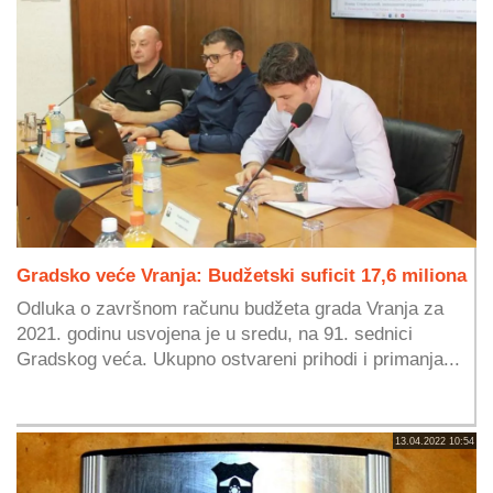
Gradsko veće Vranja: Budžetski suficit 17,6 miliona
Odluka o završnom računu budžeta grada Vranja za
2021. godinu usvojena je u sredu, na 91. sednici
Gradskog veća. Ukupno ostvareni prihodi i primanja...
13.04.2022 10:54