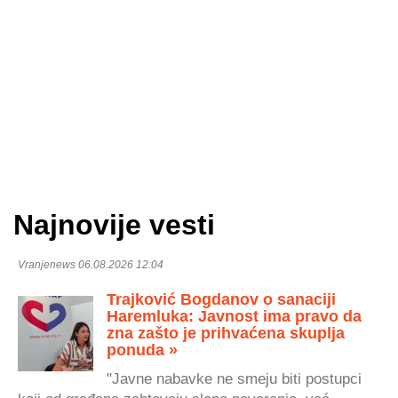
Najnovije vesti
Vranjenews 06.08.2026 12:04
Trajković Bogdanov o sanaciji
Haremluka: Javnost ima pravo da
zna zašto je prihvaćena skuplja
ponuda »
"Javne nabavke ne smeju biti postupci