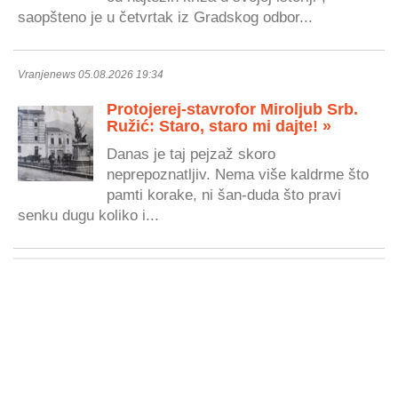
saopšteno je u četvrtak iz Gradskog odbor...
Vranjenews 05.08.2026 19:34
Protojerej-stavrofor Miroljub Srb.
Ružić: Staro, staro mi dajte! »
Danas je taj pejzaž skoro
neprepoznatljiv. Nema više kaldrme što
pamti korake, ni šan-duda što pravi
senku dugu koliko i...