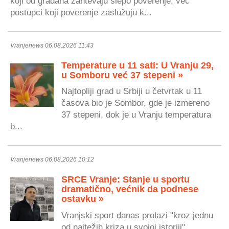
koji od građana zahtevaju slepo poverenje, već
postupci koji poverenje zaslužuju k...
Vranjenews 06.08.2026 11:43
Temperature u 11 sati: U Vranju 29,
u Somboru već 37 stepeni »
Najtopliji grad u Srbiji u četvrtak u 11
časova bio je Sombor, gde je izmereno
37 stepeni, dok je u Vranju temperatura
b...
Vranjenews 06.08.2026 10:12
SRCE Vranje: Stanje u sportu
dramatično, većnik da podnese
ostavku »
Vranjski sport danas prolazi "kroz jednu
od najtežih kriza u svojoj istoriji",