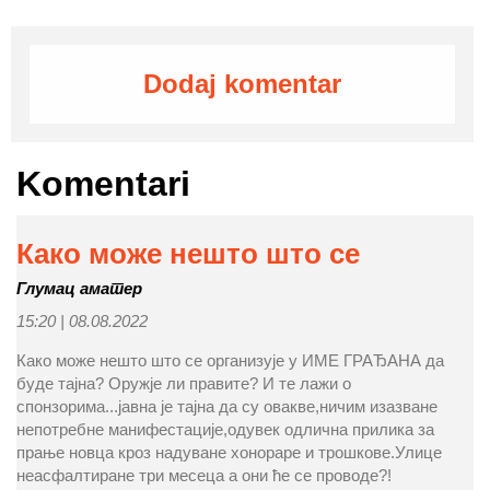
Dodaj komentar
Komentari
Како може нешто што се
Глумац аматер
15:20 |
08.08.2022
Како може нешто што се организује у ИМЕ ГРАЂАНА да
буде тајна? Оружје ли правите? И те лажи о
спонзорима...јавна је тајна да су овакве,ничим изазване
непотребне манифестације,одувек одлична прилика за
прање новца кроз надуване хонораре и трошкове.Улице
неасфалтиране три месеца а они ће се проводе?!