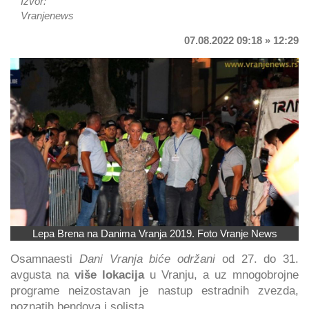
Izvor:
Vranjenews
07.08.2022 09:18 » 12:29
Lepa Brena na Danima Vranja 2019. Foto Vranje News
Osamnaesti
Dani Vranja
biće održani
od 27. do 31.
avgusta na
više lokacija
u Vranju, a uz mnogobrojne
programe neizostavan je nastup estradnih zvezda,
poznatih bendova i solista.