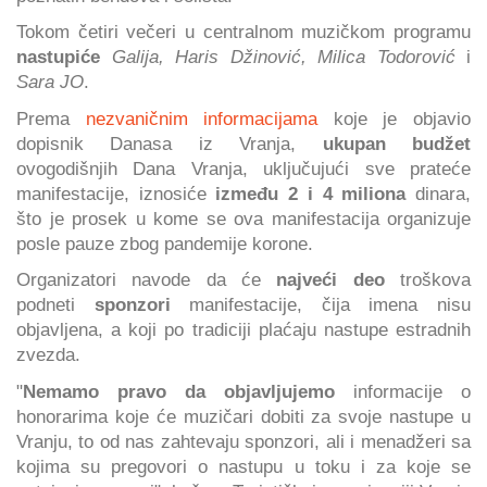
Tokom četiri večeri u centralnom muzičkom programu
nastupiće
Galija, Haris Džinović, Milica Todorović
i
Sara JO
.
Prema
nezvaničnim informacijama
koje je objavio
dopisnik Danasa iz Vranja,
ukupan budžet
ovogodišnjih Dana Vranja, uključujući sve prateće
manifestacije, iznosiće
između 2 i 4 miliona
dinara,
što je prosek u kome se ova manifestacija organizuje
posle pauze zbog pandemije korone.
Organizatori navode da će
najveći deo
troškova
podneti
sponzori
manifestacije, čija imena nisu
objavljena, a koji po tradiciji plaćaju nastupe estradnih
zvezda.
"
Nemamo pravo da objavljujemo
informacije o
honorarima koje će muzičari dobiti za svoje nastupe u
Vranju, to od nas zahtevaju sponzori, ali i menadžeri sa
kojima su pregovori o nastupu u toku i za koje se