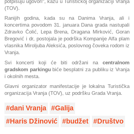
potpisuju ugovori", kažu u Turističkoj organizaciji Vranja
(TOV).
Ranijih godina, kada su na Danima Vranja, ali i
koncertima povodom 31. januara Dana grada nastupali
Zdravko Čolić, Lepa Brena, Dragana Mirković, Goran
Bregović i dr, postojala je podrška Kompanije Alfa plam
vlasnika Miroljuba Aleksića, poslovnog čoveka rodom iz
Vranja.
Svi koncerti koji će biti održani na
centralnom
gradskom parkingu
biće besplatni za publiku iz Vranja
i okolnih mesta.
Glavni organizator manifestacije je lokalna Turistička
organizacija Vranja (TOV), uz podršku Grada Vranja.
dani Vranja
Galija
Haris Džinović
budžet
Društvo