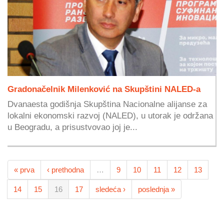
Gradonačelnik Milenković na Skupštini NALED-a
Dvanaesta godišnja Skupština Nacionalne alijanse za
lokalni ekonomski razvoj (NALED), u utorak je održana
u Beogradu, a prisustvovao joj je...
« prva
‹ prethodna
…
9
10
11
12
13
14
15
16
17
sledeća ›
poslednja »