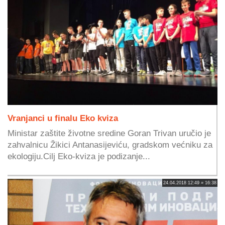
Vranjanci u finalu Eko kviza
Ministar zaštite životne sredine Goran Trivan uručio je
zahvalnicu Žikici Antanasijeviću, gradskom većniku za
ekologiju.Cilj Eko-kviza je podizanje...
24.04.2018 12:49 » 16:38