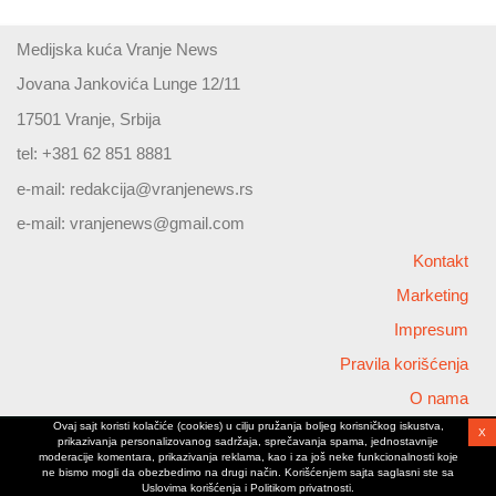
Medijska kuća Vranje News
Jovana Jankovića Lunge 12/11
17501 Vranje, Srbija
tel: +381 62 851 8881
e-mail:
redakcija@vranjenews.rs
e-mail:
vranjenews@gmail.com
Kontakt
Marketing
Impresum
Pravila korišćenja
O nama
Ovaj sajt koristi kolačiće (cookies) u cilju pružanja boljeg korisničkog iskustva,
X
Copyright © 2026 Vranjenews
prikazivanja personalizovanog sadržaja, sprečavanja spama, jednostavnije
All rights reserved
moderacije komentara, prikazivanja reklama, kao i za još neke funkcionalnosti koje
ne bismo mogli da obezbedimo na drugi način. Korišćenjem sajta saglasni ste sa
www.vranjenews.rs
Uslovima korišćenja i Politikom privatnosti.