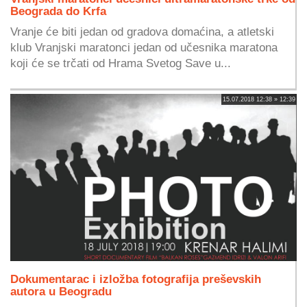
Beograda do Krfa
Vranje će biti jedan od gradova domaćina, a atletski
klub Vranjski maratonci jedan od učesnika maratona
koji će se trčati od Hrama Svetog Save u...
15.07.2018 12:38 » 12:39
Dokumentarac i izložba fotografija preševskih
autora u Beogradu