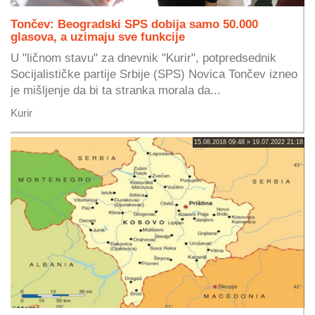
Tončev: Beogradski SPS dobija samo 50.000
glasova, a uzimaju sve funkcije
U "ličnom stavu" za dnevnik "Kurir", potpredsednik
Socijalističke partije Srbije (SPS) Novica Tončev izneo
je mišljenje da bi ta stranka morala da...
Kurir
15.08.2018 09:48 » 19.07.2022 21:18