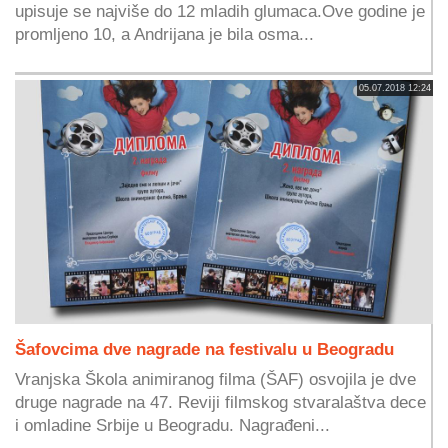
upisuje se najviše do 12 mladih glumaca.Ove godine je
promljeno 10, a Andrijana je bila osma...
05.07.2018 12:24
Šafovcima dve nagrade na festivalu u Beogradu
Vranjska Škola animiranog filma (ŠAF) osvojila je dve
druge nagrade na 47. Reviji filmskog stvaralaštva dece
i omladine Srbije u Beogradu. Nagrađeni...