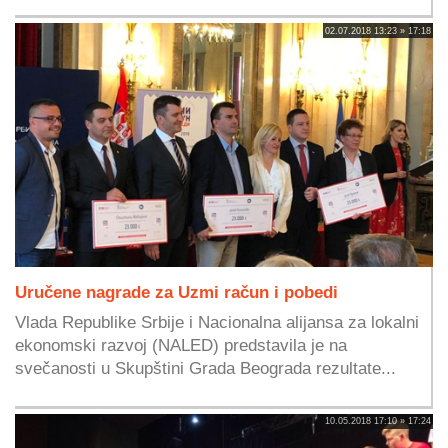
02.07.2018 13:23 » 17:18
Uručene nagrade za Uzmi račun i pobedi
Vlada Republike Srbije i Nacionalna alijansa za lokalni
ekonomski razvoj (NALED) predstavila je na
svečanosti u Skupštini Grada Beograda rezultate...
10.05.2018 17:10 » 17:24