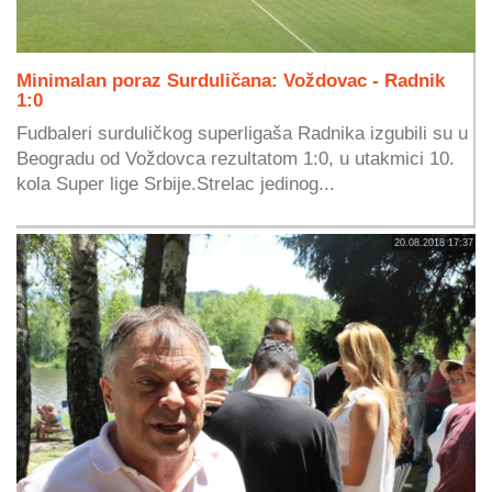
Minimalan poraz Surduličana: Voždovac - Radnik
1:0
Fudbaleri surduličkog superligaša Radnika izgubili su u
Beogradu od Voždovca rezultatom 1:0, u utakmici 10.
kola Super lige Srbije.Strelac jedinog...
20.08.2018 17:37