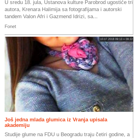
U sredu 18. jula, Ustanova kulture Parobrod ugostiće tri
autora, Krenara Halimija sa fotografijama i autorski
tandem Valon Afri i Gazmend Idrizi, sa...
Fonet
10.07.2018 09:13 » 09:22
Još jedna mlada glumica iz Vranja upisala
akademiju
Studije glume na FDU u Beogradu traju četiri godine, a