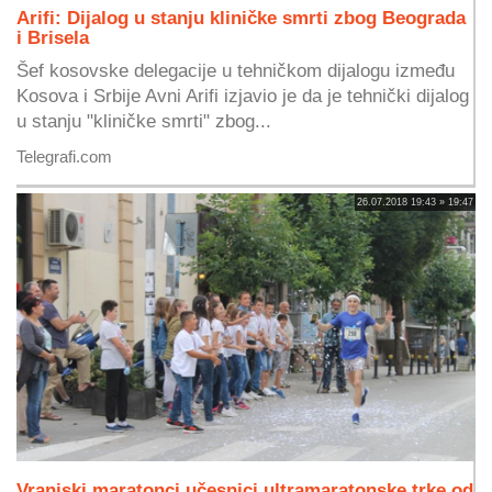
Arifi: Dijalog u stanju kliničke smrti zbog Beograda
i Brisela
Šef kosovske delegacije u tehničkom dijalogu između
Kosova i Srbije Avni Arifi izjavio je da je tehnički dijalog
u stanju "kliničke smrti" zbog...
Telegrafi.com
26.07.2018 19:43 » 19:47
Vranjski maratonci učesnici ultramaratonske trke od