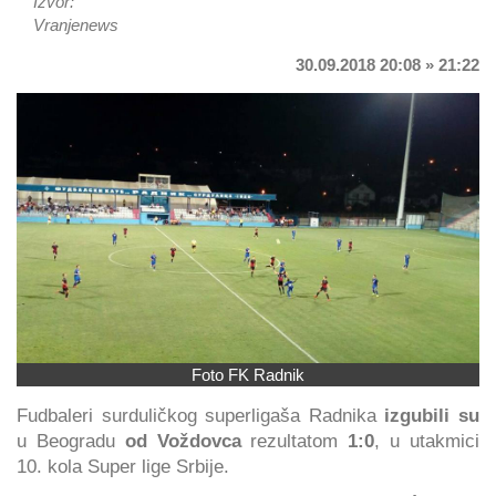
Izvor:
Vranjenews
30.09.2018 20:08 » 21:22
Foto FK Radnik
Fudbaleri surduličkog superligaša Radnika
izgubili su
u Beogradu
od Voždovca
rezultatom
1:0
, u utakmici
10. kola Super lige Srbije.