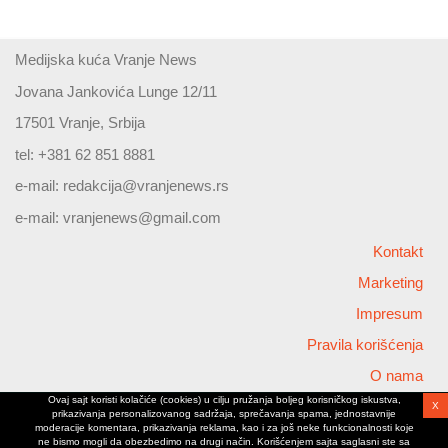
Medijska kuća Vranje News
Jovana Jankovića Lunge 12/11
17501 Vranje, Srbija
tel: +381 62 851 8881
e-mail:
redakcija@vranjenews.rs
e-mail:
vranjenews@gmail.com
Kontakt
Marketing
Impresum
Pravila korišćenja
O nama
Ovaj sajt koristi kolačiće (cookies) u cilju pružanja boljeg korisničkog iskustva,
X
Copyright © 2026 Vranjenews
prikazivanja personalizovanog sadržaja, sprečavanja spama, jednostavnije
All rights reserved
moderacije komentara, prikazivanja reklama, kao i za još neke funkcionalnosti koje
ne bismo mogli da obezbedimo na drugi način. Korišćenjem sajta saglasni ste sa
www.vranjenews.rs