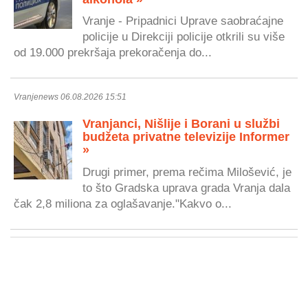
Vranje - Pripadnici Uprave saobraćajne
policije u Direkciji policije otkrili su više
od 19.000 prekršaja prekoračenja do...
Vranjenews 06.08.2026 15:51
Vranjanci, Nišlije i Borani u službi
budžeta privatne televizije Informer
»
Drugi primer, prema rečima Milošević, je
to što Gradska uprava grada Vranja dala
čak 2,8 miliona za oglašavanje."Kakvo o...