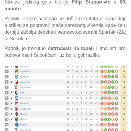
Strelac jedinog gola bio je
Filip Stuparević u 80.
minutu
.
Radnik je tako nastavio niz loših rezultata u Super ligi,
a priliku za popravni imaće narednog vikenda kada će u
derbiju začelja dočekati petnaestoplasirani Spartak (ŽK)
iz Subotice.
Radnik je trenutno
četrnaesti na tabeli
i ima isti broj
bodova kao i Subotičani, uz bolju gol razliku.