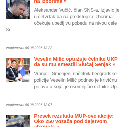
na izborima »
Aleksandar Vučić, član SNS-a, izjavio je
u četvrtak da na predstojeći izborima
očekuje ubedljivu pobedu na nivou cele
Sr...
Vranjenews 06.08.2026 18:22
Veselin Milić optužuje čelnike UKP
da su mu smestili Slučaj Senjak »
Vranje - Smenjeni načelnik beogradske
policije Veselin Milić podneo je krivičnu
prijavu u kojoj je osumnjičio čelnike Up...
Vranjenews 06.08.2026 18:07
Presek rezultata MUP-ove akcije:
Oko 250 vozača pod dejstvom
alkohola »