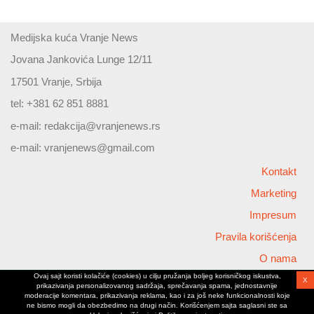
Medijska kuća Vranje News
Jovana Jankovića Lunge 12/11
17501 Vranje, Srbija
tel: +381 62 851 8881
e-mail:
redakcija@vranjenews.rs
e-mail:
vranjenews@gmail.com
Kontakt
Marketing
Impresum
Pravila korišćenja
O nama
Ovaj sajt koristi kolačiće (cookies) u cilju pružanja boljeg korisničkog iskustva,
X
Copyright © 2026 Vranjenews
prikazivanja personalizovanog sadržaja, sprečavanja spama, jednostavnije
All rights reserved
moderacije komentara, prikazivanja reklama, kao i za još neke funkcionalnosti koje
ne bismo mogli da obezbedimo na drugi način. Korišćenjem sajta saglasni ste sa
www.vranjenews.rs