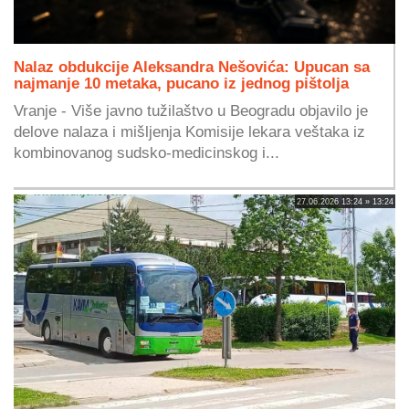
Nalaz obdukcije Aleksandra Nešovića: Upucan sa
najmanje 10 metaka, pucano iz jednog pištolja
Vranje - Više javno tužilaštvo u Beogradu objavilo je
delove nalaza i mišljenja Komisije lekara veštaka iz
kombinovanog sudsko-medicinskog i...
27.06.2026 13:24 » 13:24