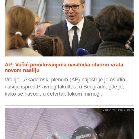
AP: Vučić pomilovanjima nasilnika otvorio vrata
novom nasilju
Vranje - Akademski plenum (AP) najoštrije je osudio
nasilje ispred Pravnog fakulteta u Beogradu, gde je,
kako se navodi, u četvrtak tokom mirnog...
17.04.2026 11:09 » 19:55