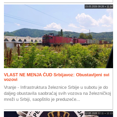
23.05.2026 09:26 » 11:14
VLAST NE MENJA ĆUD Srbijavoz: Obustavljeni svi
vozovi
Vranje - Infrastruktura železnice Srbije u subotu je do
daljeg obustavila saobraćaj svih vozova na železničkoj
mreži u Srbiji, saopštilo je preduzeće...
21.05.2026 12:11 » 12:13