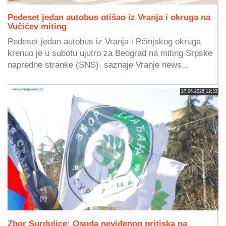
Pedeset jedan autobus otišao iz Vranja i okruga na
Vučićev miting
Pedeset jedan autobus iz Vranja i Pčinjskog okruga
krenuo je u subotu ujutro za Beograd na miting Srpske
napredne stranke (SNS), saznaje Vranje news...
27.06.2026 12:33
Zbor Surdulice: Osuda neviđenog pritiska na