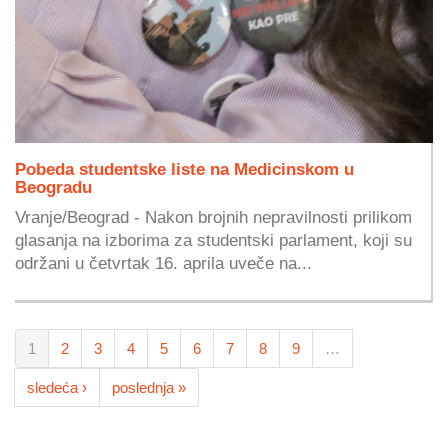
Pobeda studentske liste na Medicinskom u
Beogradu
Vranje/Beograd - Nakon brojnih nepravilnosti prilikom
glasanja na izborima za studentski parlament, koji su
održani u četvrtak 16. aprila uveče na...
1
2
3
4
5
6
7
8
9
…
sledeća ›
poslednja »