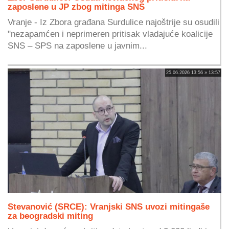
zaposlene u JP zbog mitinga SNS
Vranje - Iz Zbora građana Surdulice najoštrije su osudili
"nezapamćen i neprimeren pritisak vladajuće koalicije
SNS – SPS na zaposlene u javnim...
25.06.2026 13:56 » 13:57
Stevanović (SRCE): Vranjski SNS uvozi mitingaše
za beogradski miting