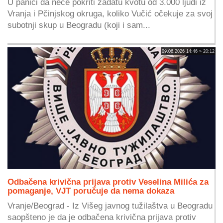
U panici da neće pokriti zadatu kvotu od 3.000 ljudi iz
Vranja i Pčinjskog okruga, koliko Vučić očekuje za svoj
subotnji skup u Beogradu (koji i sam...
09.06.2026 14:46 » 20:12
Odbačena krivična prijava protiv Veselina Milića za
pomaganje, VJT poručuje da nema dokaza
Vranje/Beograd - Iz Višeg javnog tužilaštva u Beogradu
saopšteno je da je odbačena krivična prijava protiv