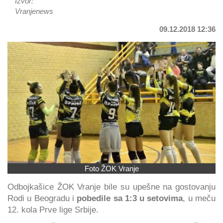
Izvor:
Vranjenews
09.12.2018 12:36
Foto ŽOK Vranje
Odbojkašice ŽOK Vranje bile su upešne na gostovanju
Rodi u Beogradu i
pobedile sa 1:3 u setovima
, u meču
12. kola Prve lige Srbije.