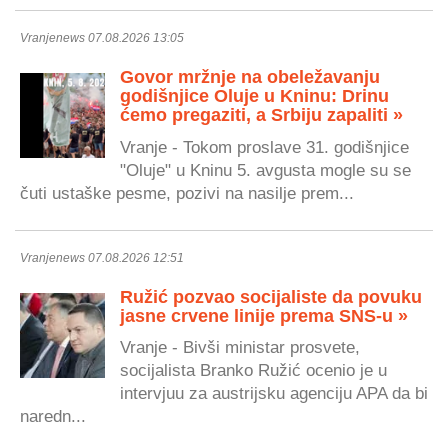
Vranjenews 07.08.2026 13:05
Govor mržnje na obeležavanju
godišnjice Oluje u Kninu: Drinu
ćemo pregaziti, a Srbiju zapaliti »
Vranje - Tokom proslave 31. godišnjice
"Oluje" u Kninu 5. avgusta mogle su se
čuti ustaške pesme, pozivi na nasilje prem...
Vranjenews 07.08.2026 12:51
Ružić pozvao socijaliste da povuku
jasne crvene linije prema SNS-u »
Vranje - Bivši ministar prosvete,
socijalista Branko Ružić ocenio je u
intervjuu za austrijsku agenciju APA da bi
naredn...