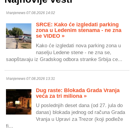
Vranjenews 07.08.2026 14:02
SRCE: Kako će izgledati parking
zona u Ledenim stenama - ne zna
se VIDEO »
Kako će izgledati nova parking zona u
naselju Ledene stene - ne zna se,
saopštavaju iz Gradskog odbora stranke Srbija ce...
Vranjenews 07.08.2026 13:31
Dug raste: Blokada Grada Vranja
veća za tri miliona »
U poslednjih deset dana (od 27. jula do
danas) blokada jednog od računa Grada
Vranja u Upravi za Trezor (koji podleže
fi...