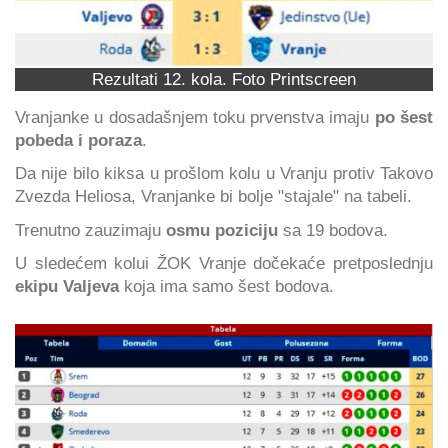
Rezultati 12. kola. Foto Printscreen
Vranjanke u dosadašnjem toku prvenstva imaju
po šest
pobeda i poraza
.
Da nije bilo kiksa u prošlom kolu u Vranju protiv Takovo
Zvezda Heliosa, Vranjanke bi bolje "stajale" na tabeli.
Trenutno zauzimaju
osmu poziciju
sa 19 bodova.
U sledećem kolui ŽOK Vranje dočekaće pretposlednju
ekipu Valjeva
koja ima samo šest bodova.