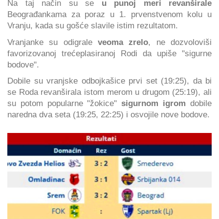
Na taj način su se
u punoj meri revanširale
Beograđankama za poraz u 1. prvenstvenom kolu u
Vranju, kada su gošće slavile istim rezultatom.
Vranjanke su odigrale
veoma zrelo
, ne dozvoloviši
favorizovanoj trećeplasiranoj Rodi da upiše "sigurne
bodove".
Dobile su vranjske odbojkašice prvi set (19:25), da bi
se Roda revanširala istom merom u drugom (25:19), ali
su potom popularne "žokice"
sigurnom igrom
dobile
naredna dva seta (19:25, 22:25) i osvojile nove bodove.