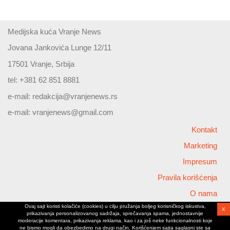
Medijska kuća Vranje News
Jovana Jankovića Lunge 12/11
17501 Vranje, Srbija
tel: +381 62 851 8881
e-mail:
redakcija@vranjenews.rs
e-mail:
vranjenews@gmail.com
Kontakt
Marketing
Impresum
Pravila korišćenja
O nama
Ovaj sajt koristi kolačiće (cookies) u cilju pružanja boljeg korisničkog iskustva,
X
Copyright © 2026 Vranjenews
prikazivanja personalizovanog sadržaja, sprečavanja spama, jednostavnije
All rights reserved
moderacije komentara, prikazivanja reklama, kao i za još neke funkcionalnosti koje
ne bismo mogli da obezbedimo na drugi način. Korišćenjem sajta saglasni ste sa
www.vranjenews.rs