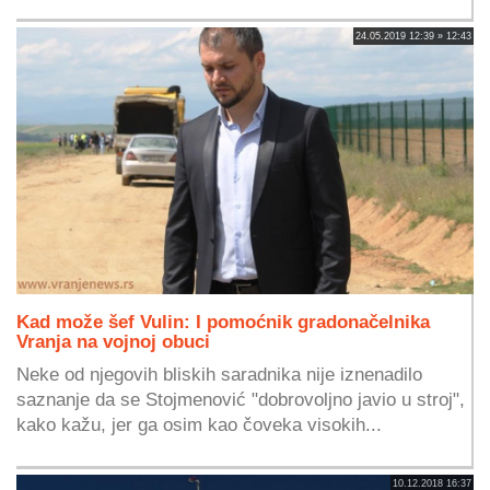
24.05.2019 12:39 » 12:43
Kad može šef Vulin: I pomoćnik gradonačelnika
Vranja na vojnoj obuci
Neke od njegovih bliskih saradnika nije iznenadilo
saznanje da se Stojmenović "dobrovoljno javio u stroj",
kako kažu, jer ga osim kao čoveka visokih...
10.12.2018 16:37