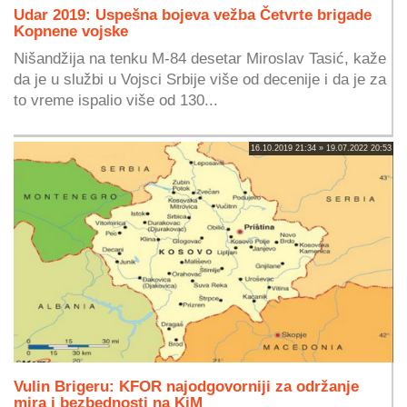
Udar 2019: Uspešna bojeva vežba Četvrte brigade
Kopnene vojske
Nišandžija na tenku M-84 desetar Miroslav Tasić, kaže
da je u službi u Vojsci Srbije više od decenije i da je za
to vreme ispalio više od 130...
16.10.2019 21:34 » 19.07.2022 20:53
Vulin Brigeru: KFOR najodgovorniji za održanje
mira i bezbednosti na KiM