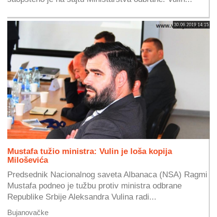
30.06.2019 14:15
Mustafa tužio ministra: Vulin je loša kopija
Miloševića
Predsednik Nacionalnog saveta Albanaca (NSA) Ragmi
Mustafa podneo je tužbu protiv ministra odbrane
Republike Srbije Aleksandra Vulina radi...
Bujanovačke