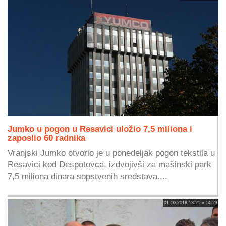
Jumko u pogon u Resavici uložio 7,5 miliona i
zaposlio 60 radnika
Vranjski Jumko otvorio je u ponedeljak pogon tekstila u
Resavici kod Despotovca, izdvojivši za mašinski park
7,5 miliona dinara sopstvenih sredstava....
01.10.2018 13:21 » 14:23