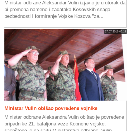
Ministar odbrane Aleksandar Vulin izjavio je u utorak da
bi promena namene i zadataka Kosovskih snaga
bezbednosti i formiranje Vojske Kosova "za...
27.07.2019 09:18
Ministar Vulin obišao povređene vojnike
Ministar odbrane Aleksandra Vulin obišao je povređene
pripadnike 21. bataljona veze Kopnene vojske,
saopšteno je na sajtu Ministarstva odbrane. Vulin...