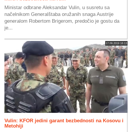
Ministar odbrane Aleksandar Vulin, u susretu sa
načelnikom Generalštaba oružanih snaga Austrije
generalom Robertom Brigerom, predočio je gostu da
je...
17.09.2019 16:13
Vulin: KFOR jedini garant bezbednosti na Kosovu i
Metohiji