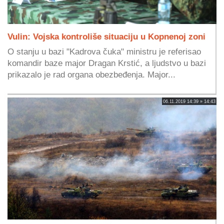
Vulin: Vojska kontroliše situaciju u Kopnenoj zoni
O stanju u bazi "Kadrova čuka" ministru je referisao
komandir baze major Dragan Krstić, a ljudstvo u bazi
prikazalo je rad organa obezbeđenja. Major...
06.11.2019 14:39 » 14:43