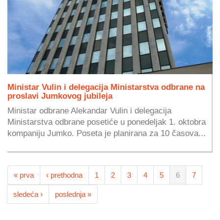
Ministar Vulin i delegacija Ministarstva odbrane na
proslavi Jumkovog jubileja
Ministar odbrane Alekandar Vulin i delegacija
Ministarstva odbrane posetiće u ponedeljak 1. oktobra
kompaniju Jumko. Poseta je planirana za 10 časova...
« prva
‹ prethodna
1
2
3
4
5
6
7
sledeća ›
poslednja »