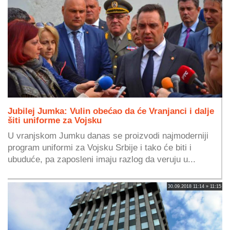
Jubilej Jumka: Vulin obećao da će Vranjanci i dalje
šiti uniforme za Vojsku
U vranjskom Jumku danas se proizvodi najmoderniji
program uniformi za Vojsku Srbije i tako će biti i
ubuduće, pa zaposleni imaju razlog da veruju u...
30.09.2018 11:14 » 11:15