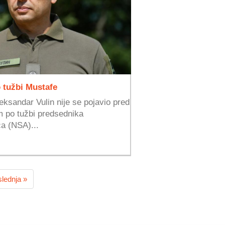
o tužbi Mustafe
eksandar Vulin nije se pojavio pred
 po tužbi predsednika
a (NSA)...
lednja »