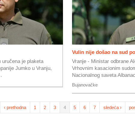
Vulin nije došao na sud p
 uručena je plaketa
Vranje - Ministar odbrane Al
panije Jumko u Vranju,
Vrhovnim kasacionim sudom
.
Nacionalnog saveta Albanac
Bujanovačke
‹ prethodna
1
2
3
4
5
6
7
sledeća ›
pos