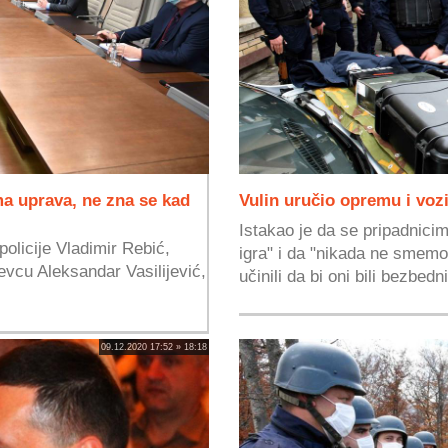
ma uprava, ne zna se kad
Vulin uručio opremu i voz
Istakao je da se pripadnici
policije Vladimir Rebić,
igra" i da "nikada ne smem
evcu Aleksandar Vasilijević,
učinili da bi oni bili bezbedni 
09.12.2020 17:52 » 18:18