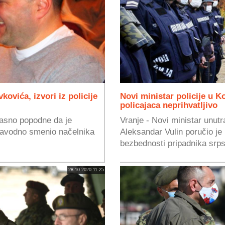
kovića, izvori iz policije
Novi ministar policije u 
policajaca neprihvatljivo
kasno popodne da je
Vranje - Novi ministar unutr
 navodno smenio načelnika
Aleksandar Vulin poručio je
bezbednosti pripadnika srpsk
28.10.2020 11:25