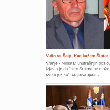
Vulin vs Šaip: Kad kažem Šiptar
Vranje - Ministar unutrašnjih poslo
izjavio je da "niko Srbima ne može
svom jeziku", odgovarajući...