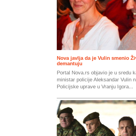
Nova javlja da je Vulin smenio Živ
demantuju
Portal Nova.rs objavio je u sredu 
ministar policije Aleksandar Vulin
Policijske uprave u Vranju Igora...