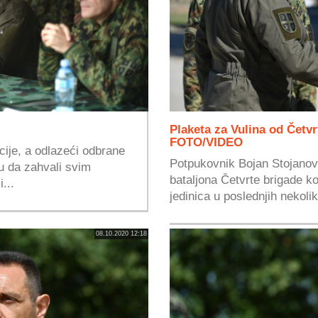
Plaketa za Vulina od Četv
FOTO/VIDEO
cije, a odlazeći odbrane
Potpukovnik Bojan Stojano
u da zahvali svim
bataljona Četvrte brigade k
...
jedinica u poslednjih nekolik
08.10.2020 12:18