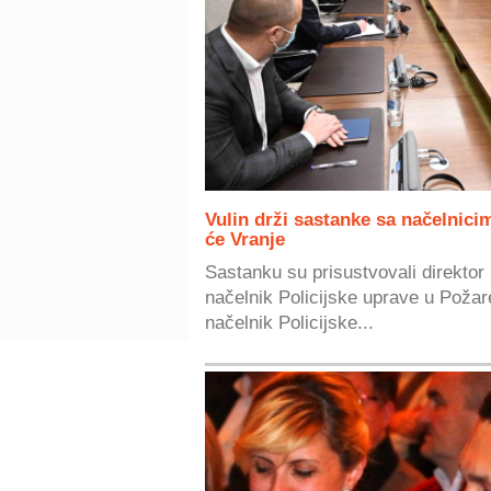
Vulin drži sastanke sa načelnici
će Vranje
Sastanku su prisustvovali direktor 
načelnik Policijske uprave u Požar
načelnik Policijske...