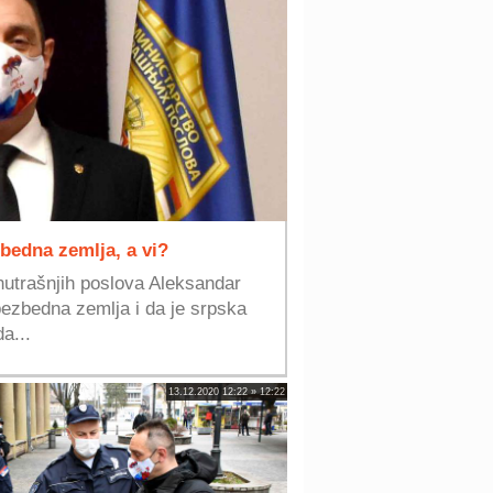
zbedna zemlja, a vi?
nutrašnjih poslova Aleksandar
a bezbedna zemlja i da je srpska
a...
13.12.2020 12:22 » 12:22