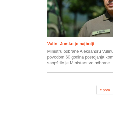
Vulin: Jumko je najbolji
Ministru odbrane Aleksandru Vulinu
povodom 60 godina postojanja kom
saopštilo je MInistarstvo odbrane...
« prva