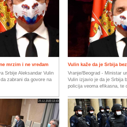
 ne mrzim i ne vređam
Vulin kaže da je Srbija be
va Srbije Aleksandar Vulin
Vranje/Beograd - Ministar u
 da zabrani da govore na
Vulin izjavio je da je Srbij
policija veoma efikasna, te d
25.12.2020 13:43