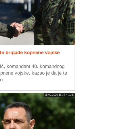
rte brigade kopnene vojske
vić, komandant 40. komandnog
opnene vojske, kazao je da je ta
o...
08.09.2020 11:34 » 11:37