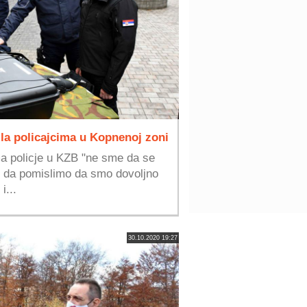
ila policajcima u Kopnenoj zoni
ma policje u KZB "ne sme da se
o da pomislimo da smo dovoljno
i...
30.10.2020 19:27