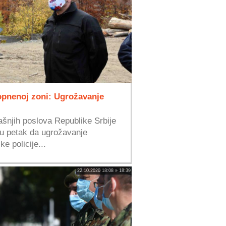
Kopnenoj zoni: Ugrožavanje
ašnjih poslova Republike Srbije
 u petak da ugrožavanje
e policije...
22.10.2020 18:08 » 18:39