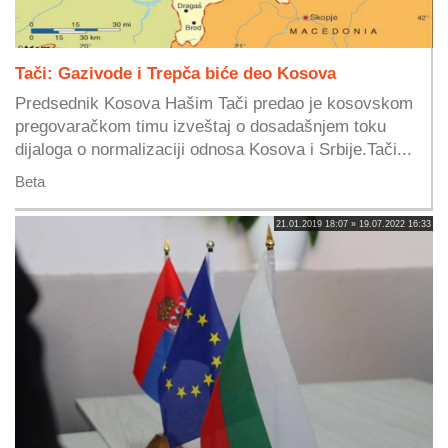
Tači: Gazivode i Trepča biće deo Kosova
Predsednik Kosova Hašim Tači predao je kosovskom
pregovaračkom timu izveštaj o dosadašnjem toku
dijaloga o normalizaciji odnosa Kosova i Srbije.Tači...
Beta
21.01.2019 18:07 » 19.07.2022 16:33