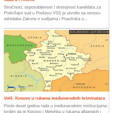
Stručnost, osposobljenost i dostojnost kandidata za
Prekršajni sud u Preševu VSS je utvrdio na osnovu
odredaba Zakona o sudijama i Pravilnika o...
20.01.2019 20:03 » 19.07.2022 21:09
Volš: Kosovo u rukama međunarodnih kriminalaca
Posle deset godina rada u međunarodnim institucijama
tvrdim da je Kosovo i Metohija u rukama albanskih i