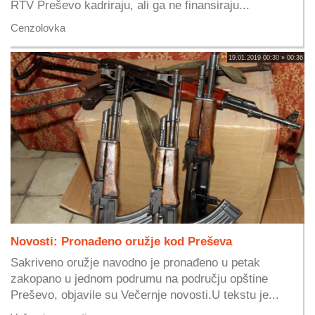
RTV Preševo kadriraju, ali ga ne finansiraju...
Cenzolovka
19.01.2019 00:30 » 00:36
Novosti: Pronađeno oružje kod Preševa
Sakriveno oružje navodno je pronađeno u petak
zakopano u jednom podrumu na području opštine
Preševo, objavile su Večernje novosti.U tekstu je...