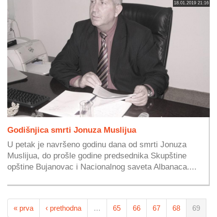
18.01.2019 21:16
Godišnjica smrti Jonuza Muslijua
U petak je navršeno godinu dana od smrti Jonuza
Muslijua, do prošle godine predsednika Skupštine
opštine Bujanovac i Nacionalnog saveta Albanaca....
« prva
‹ prethodna
…
65
66
67
68
69