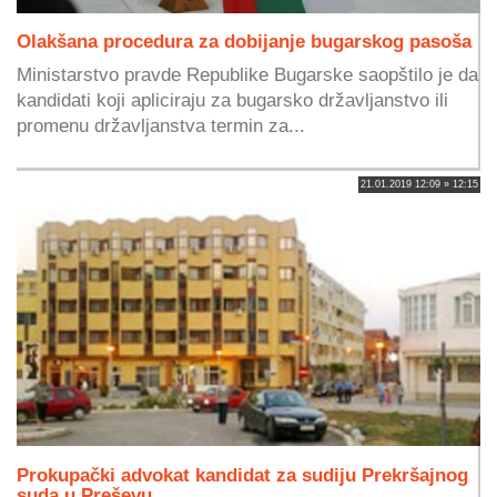
Olakšana procedura za dobijanje bugarskog pasoša
Ministarstvo pravde Republike Bugarske saopštilo je da
kandidati koji apliciraju za bugarsko državljanstvo ili
promenu državljanstva termin za...
21.01.2019 12:09 » 12:15
Prokupački advokat kandidat za sudiju Prekršajnog
suda u Preševu