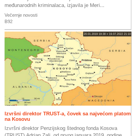
međunarodnih kriminalaca, izjavila je Meri...
Večernje novosti
B92
20.01.2019 19:38 » 19.07.2022 21:10
Izvršni direktor TRUST-a, čovek sa najvećom platom
na Kosovu
Izvršni direktor Penzijskog štednog fonda Kosova
(TRUST) Adrian Zali, od prvog januara 2019. godine