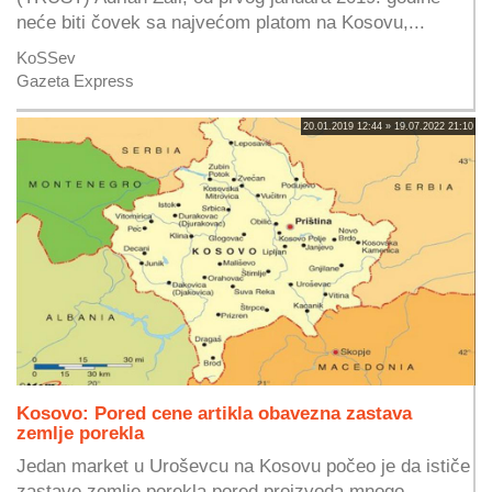
neće biti čovek sa najvećom platom na Kosovu,...
KoSSev
Gazeta Express
20.01.2019 12:44 » 19.07.2022 21:10
Kosovo: Pored cene artikla obavezna zastava
zemlje porekla
Jedan market u Uroševcu na Kosovu počeo je da ističe
zastave zemlje porekla pored proizvoda mnogo