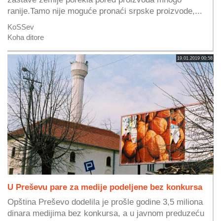
ranije.Tamo nije moguće pronaći srpske proizvode,...
KoSSev
Koha ditore
19.01.2019 00:58
U Preševu pare za medije podeljene bez konkursa
Opština Preševo dodelila je prošle godine 3,5 miliona
dinara medijima bez konkursa, a u javnom preduzeću