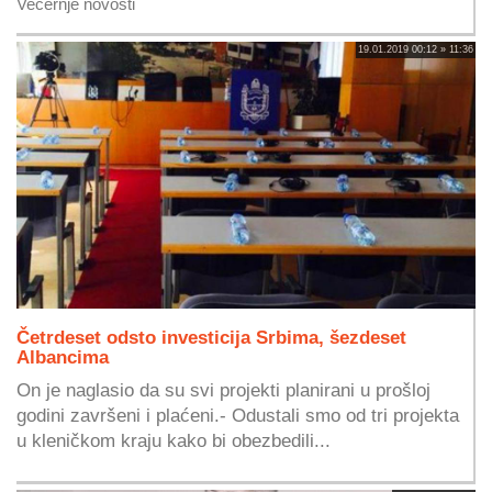
Večernje novosti
19.01.2019 00:12 » 11:36
Četrdeset odsto investicija Srbima, šezdeset
Albancima
On je naglasio da su svi projekti planirani u prošloj
godini završeni i plaćeni.- Odustali smo od tri projekta
u kleničkom kraju kako bi obezbedili...