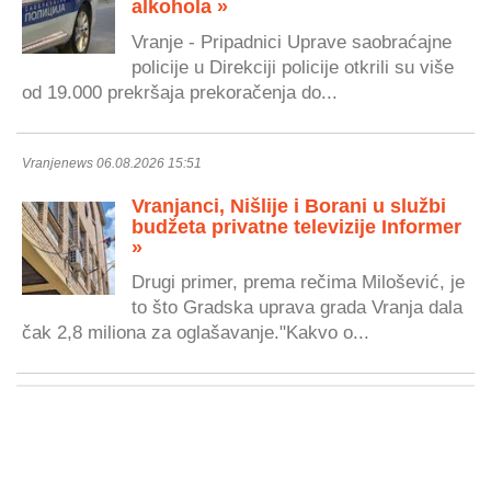
alkohola »
Vranje - Pripadnici Uprave saobraćajne
policije u Direkciji policije otkrili su više
od 19.000 prekršaja prekoračenja do...
Vranjenews 06.08.2026 15:51
Vranjanci, Nišlije i Borani u službi
budžeta privatne televizije Informer
»
Drugi primer, prema rečima Milošević, je
to što Gradska uprava grada Vranja dala
čak 2,8 miliona za oglašavanje."Kakvo o...