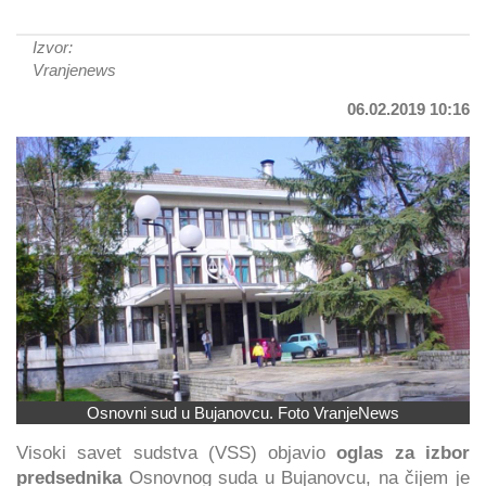
Izvor:
Vranjenews
06.02.2019 10:16
Osnovni sud u Bujanovcu. Foto VranjeNews
Visoki savet sudstva (VSS) objavio
oglas za izbor
predsednika
Osnovnog suda u Bujanovcu, na čijem je