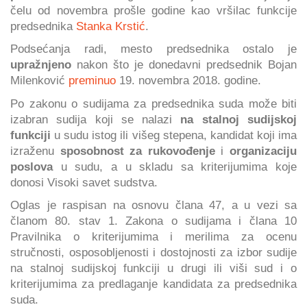
čelu od novembra prošle godine kao vršilac funkcije
predsednika
Stanka Krstić
.
Podsećanja radi, mesto predsednika ostalo je
upražnjeno
nakon što je donedavni predsednik Bojan
Milenković
preminuo
19. novembra 2018. godine.
Po zakonu o sudijama za predsednika suda može biti
izabran sudija koji se nalazi
na stalnoj sudijskoj
funkciji
u sudu istog ili višeg stepena, kandidat koji ima
izraženu
sposobnost za rukovođenje
i
organizaciju
poslova
u sudu, a u skladu sa kriterijumima koje
donosi Visoki savet sudstva.
Oglas je raspisan na osnovu člana 47, a u vezi sa
članom 80. stav 1. Zakona o sudijama i člana 10
Pravilnika o kriterijumima i merilima za ocenu
stručnosti, osposobljenosti i dostojnosti za izbor sudije
na stalnoj sudijskoj funkciji u drugi ili viši sud i o
kriterijumima za predlaganje kandidata za predsednika
suda.