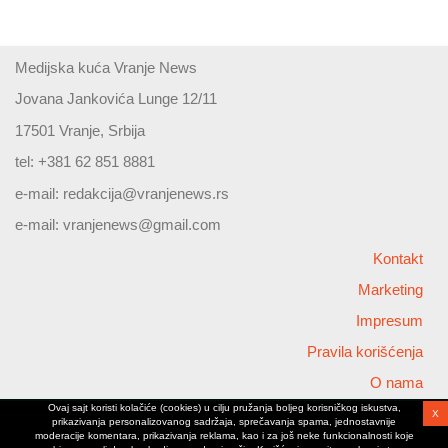
Medijska kuća Vranje News
Jovana Jankovića Lunge 12/11
17501 Vranje, Srbija
tel: +381 62 851 8881
e-mail:
redakcija@vranjenews.rs
e-mail:
vranjenews@gmail.com
Kontakt
Marketing
Impresum
Pravila korišćenja
O nama
Ovaj sajt koristi kolačiće (cookies) u cilju pružanja boljeg korisničkog iskustva,
X
Copyright © 2026 Vranjenews
prikazivanja personalizovanog sadržaja, sprečavanja spama, jednostavnije
All rights reserved
moderacije komentara, prikazivanja reklama, kao i za još neke funkcionalnosti koje