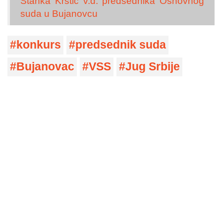
Stanka Krstić v.d. predsednika Osnovnog
suda u Bujanovcu
konkurs
predsednik suda
Bujanovac
VSS
Jug Srbije