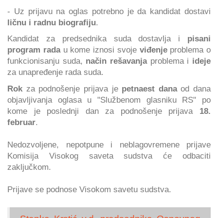
- Uz prijavu na oglas potrebno je da kandidat dostavi
ličnu i radnu biografiju
.
Kandidat za predsednika suda dostavlja i
pisani
program rada
u kome iznosi svoje
viđenje
problema o
funkcionisanju suda,
način rešavanja
problema i
ideje
za unapređenje rada suda.
Rok
za podnošenje prijava je
petnaest dana
od dana
objavljivanja oglasa u "Službenom glasniku RS" po
kome je poslednji dan za podnošenje prijava
18.
februar
.
Nedozvoljene, nepotpune i neblagovremene prijave
Komisija Visokog saveta sudstva će odbaciti
zaključkom.
Prijave se podnose Visokom savetu sudstva.