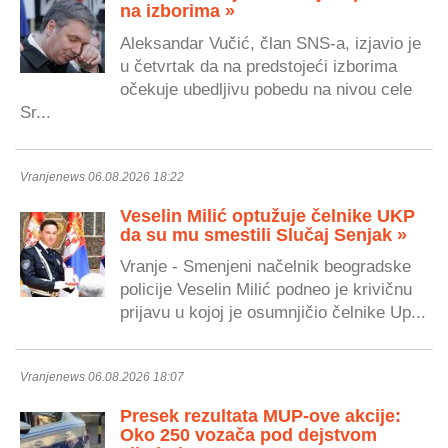
na izborima »
Aleksandar Vučić, član SNS-a, izjavio je
u četvrtak da na predstojeći izborima
očekuje ubedljivu pobedu na nivou cele
Sr...
Vranjenews 06.08.2026 18:22
Veselin Milić optužuje čelnike UKP
da su mu smestili Slučaj Senjak »
Vranje - Smenjeni načelnik beogradske
policije Veselin Milić podneo je krivičnu
prijavu u kojoj je osumnjičio čelnike Up...
Vranjenews 06.08.2026 18:07
Presek rezultata MUP-ove akcije:
Oko 250 vozača pod dejstvom