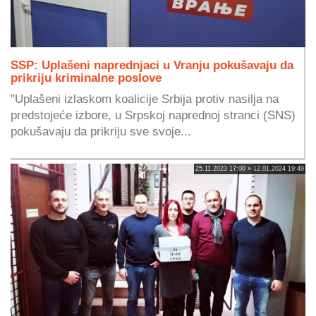
SSP: Uplašeni naprednjaci u Vranju pokušavaju da
prikriju kriminalne poslove
"Uplašeni izlaskom koalicije Srbija protiv nasilja na
predstojeće izbore, u Srpskoj naprednoj stranci (SNS)
pokušavaju da prikriju sve svoje...
25.11.2023 17:00 » 12.01.2024 19:49