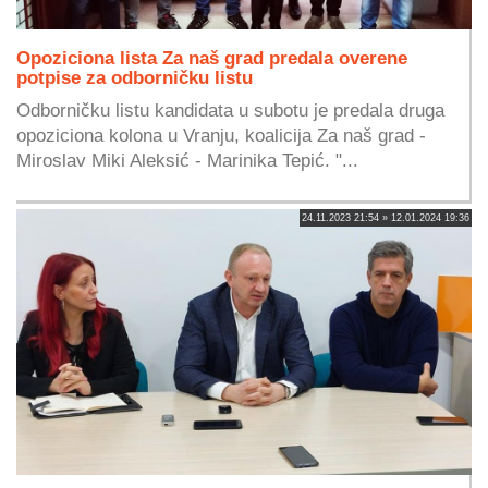
Opoziciona lista Za naš grad predala overene
potpise za odborničku listu
Odborničku listu kandidata u subotu je predala druga
opoziciona kolona u Vranju, koalicija Za naš grad -
Miroslav Miki Aleksić - Marinika Tepić. "...
24.11.2023 21:54 » 12.01.2024 19:36