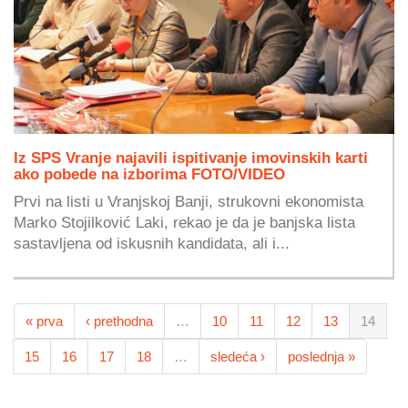
Iz SPS Vranje najavili ispitivanje imovinskih karti
ako pobede na izborima FOTO/VIDEO
Prvi na listi u Vranjskoj Banji, strukovni ekonomista
Marko Stojilković Laki, rekao je da je banjska lista
sastavljena od iskusnih kandidata, ali i...
« prva
‹ prethodna
…
10
11
12
13
14
15
16
17
18
…
sledeća ›
poslednja »