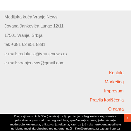
Medijska kuća Vranje News
Jovana Jankovića Lunge 12/11
17501 Vranje, Srbija
tel: +381 62 851 8881
e-mail:
redakcija@vranjenews.rs
e-mail:
vranjenews@gmail.com
Kontakt
Marketing
Impresum
Pravila korišćenja
O nama
Ovaj sajt koristi kolačiće (cookies) u cilju pružanja boljeg korisničkog iskustva,
X
Copyright © 2026 Vranjenews
prikazivanja personalizovanog sadržaja, sprečavanja spama, jednostavnije
All rights reserved
moderacije komentara, prikazivanja reklama, kao i za još neke funkcionalnosti koje
ne bismo mogli da obezbedimo na drugi način. Korišćenjem sajta saglasni ste sa
www.vranjenews.rs