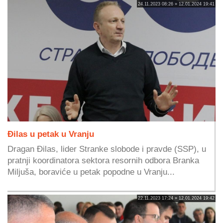
24.11.2023 08:26 » 12.01.2024 19:41
Đilas u petak u Vranju
Dragan Đilas, lider Stranke slobode i pravde (SSP), u
pratnji koordinatora sektora resornih odbora Branka
Miljuša, boraviće u petak popodne u Vranju...
22.11.2023 17:24 » 12.01.2024 19:42