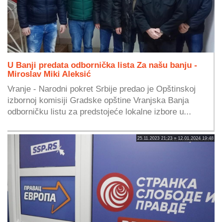
U Banji predata odbornička lista Za našu banju -
Miroslav Miki Aleksić
Vranje - Narodni pokret Srbije predao je Opštinskoj
izbornoj komisiji Gradske opštine Vranjska Banja
odborničku listu za predstojeće lokalne izbore u...
25.11.2023 21:23 » 12.01.2024 19:48