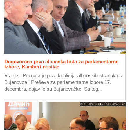
Dogovorena prva albanska lista za parlamentarne
izbore, Kamberi nosilac
Vranje - Poznata je prva koalicija albanskih stranaka iz
Bujanovca i Preševa za parlamentarne izbore 17.
decembra, objavile su Bujanovačke. Sa tog...
22.11.2023 15:24 » 12.01.2024 19:42