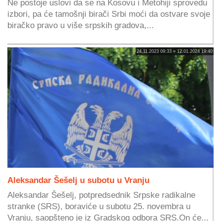
Ne postoje uslovi da se na Kosovu i Metohiji sprovedu
izbori, pa će tamošnji birači Srbi moći da ostvare svoje
biračko pravo u više srpskih gradova,...
24.11.2023 09:33 » 12.01.2024 19:40
Aleksandar Šešelj u subotu u Vranju
Aleksandar Šešelj, potpredsednik Srpske radikalne
stranke (SRS), boraviće u subotu 25. novembra u
Vranju, saopšteno je iz Gradskog odbora SRS.On će...