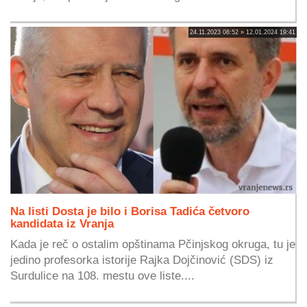
24.11.2023 08:52 » 12.01.2024 19:41
Na listi Dosta je bilo i Borisa Tadića četvoro
kandidata iz Vranja
Kada je reč o ostalim opštinama Pčinjskog okruga, tu je
jedino profesorka istorije Rajka Dojčinović (SDS) iz
Surdulice na 108. mestu ove liste....