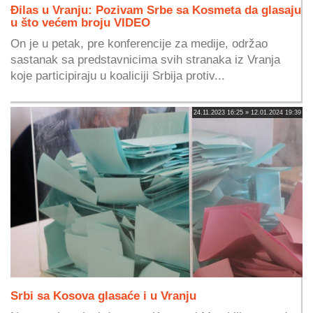
Đilas u Vranju: Pozivam Srbe sa Kosmeta da glasaju
u što većem broju VIDEO
On je u petak, pre konferencije za medije, održao
sastanak sa predstavnicima svih stranaka iz Vranja
koje participiraju u koaliciji Srbija protiv...
24.11.2023 16:25 » 12.01.2024 19:39
Srbi sa Kosova glasaće i u Vranju