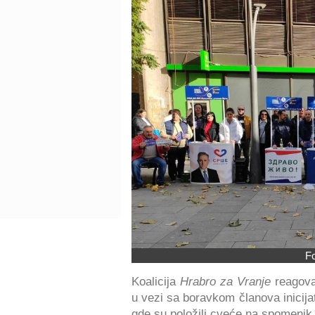
Fo
Koalicija
Hrabro za Vranje
reagova
u vezi sa boravkom članova inicij
gde su položili cveće na spomenik