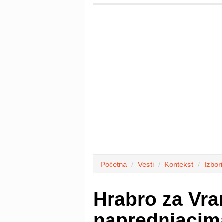
Početna
Vesti
Kontekst
Izbori
Hrabro za Vra
naprednjacim