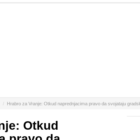
Hrabro za Vranje: Otkud naprednjacima pravo da svojataju gradsk
nje: Otkud
a pravo da