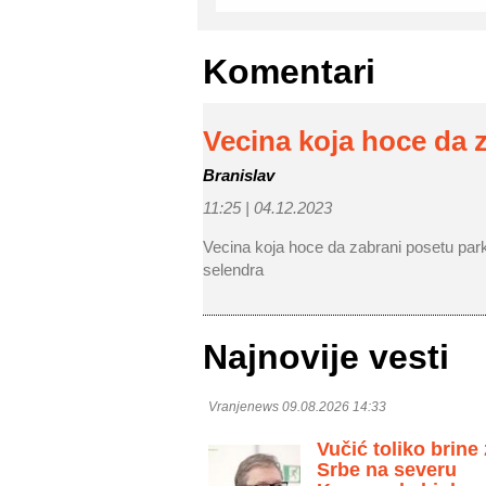
Komentari
Vecina koja hoce da 
Branislav
11:25 |
04.12.2023
Vecina koja hoce da zabrani posetu parku 
selendra
Najnovije vesti
Vranjenews 09.08.2026 14:33
Vučić toliko brine
Srbe na severu