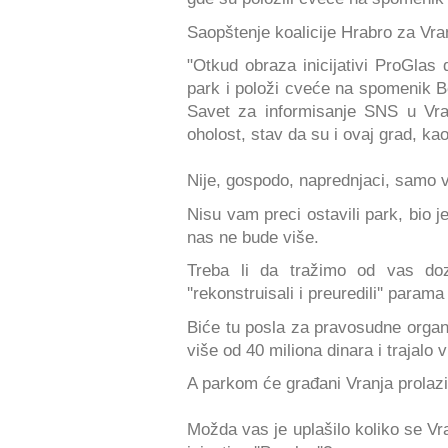
Saopštenje koalicije Hrabro za Vra
"Otkud obraza inicijativi ProGlas
park i položi cveće na spomenik Bo
Savet za informisanje SNS u Vra
oholost, stav da su i ovaj grad, ka
Nije, gospodo, naprednjaci, samo va
Nisu vam preci ostavili park, bio je
nas ne bude više.
Treba li da tražimo od vas do
''rekonstruisali i preuredili'' param
Biće tu posla za pravosudne organ
više od 40 miliona dinara i trajalo 
A parkom će građani Vranja prolazit
Možda vas je uplašilo koliko se Vra