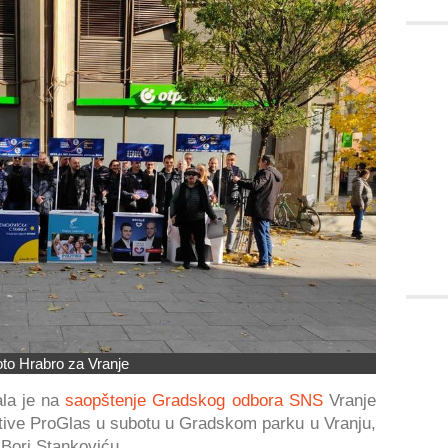
to Hrabro za Vranje
la je na
saopštenje Gradskog odbora SNS
Vranje
ative ProGlas u subotu u Gradskom parku u Vranju,
 Bori Stankoviću.