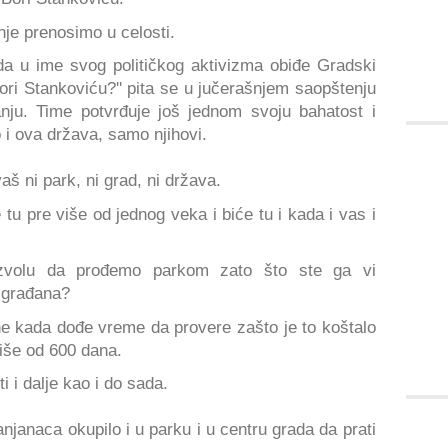
nje prenosimo u celosti.
 da u ime svog političkog aktivizma obiđe Gradski
ri Stankoviću?'' pita se u jučerašnjem saopštenju
nju. Time potvrđuje još jednom svoju bahatost i
o i ova država, samo njihovi.
š ni park, ni grad, ni država.
 tu pre više od jednog veka i biće tu i kada i vas i
zvolu da prođemo parkom zato što ste ga vi
a građana?
e kada dođe vreme da provere zašto je to koštalo
više od 600 dana.
i i dalje kao i do sada.
njanaca okupilo i u parku i u centru grada da prati