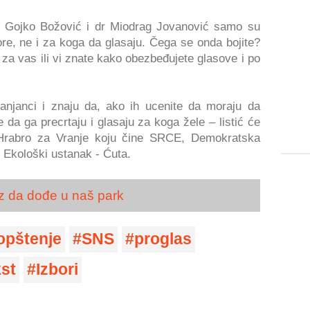
ć, Gojko Božović i dr Miodrag Jovanović samo su
re, ne i za koga da glasaju. Čega se onda bojite?
i za vas ili vi znate kako obezbeđujete glasove i po
anjanci i znaju da, ako ih ucenite da moraju da
 da ga precrtaju i glasaju za koga žele – listić će
je Hrabro za Vranje koju čine SRCE, Demokratska
 Ekološki ustanak - Ćuta.
z da dođe u naš park
opštenje
SNS
proglas
st
Izbori