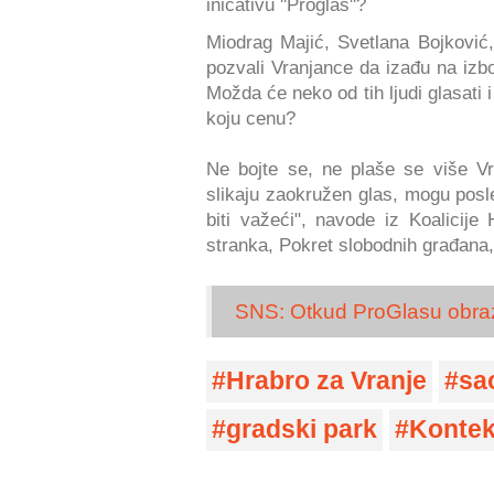
inicativu ''Proglas''?
Miodrag Majić, Svetlana Bojkovi
pozvali Vranjance da izađu na izbo
Možda će neko od tih ljudi glasati 
koju cenu?
Ne bojte se, ne plaše se više Vr
slikaju zaokružen glas, mogu posle
biti važeći", navode iz Koalici
stranka, Pokret slobodnih građana,
SNS: Otkud ProGlasu obra
Hrabro za Vranje
sa
gradski park
Kontek