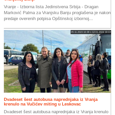
Vranje - Izborna lista Jedinstvena Srbija - Dragan
Marković Palma za Vranjsku Banju proglašena je nakon
predaje overenih potpisa Opštinskoj izbornoj...
05.11.2023 10:38 » 12.01.2024 19:13
Dvadeset šest autobusa naprednjaka iz Vranja
krenulo na Vučićev miting u Leskovac
Dvadeset šest autobusa naprednjaka iz Vranja krenulo