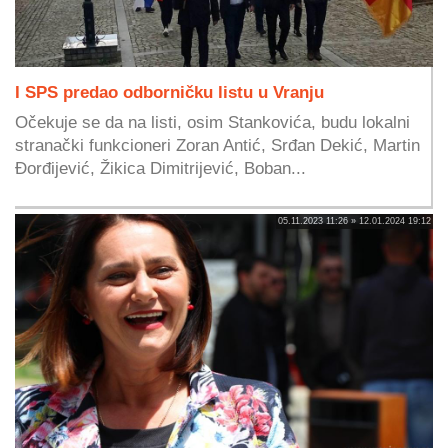
I SPS predao odborničku listu u Vranju
Očekuje se da na listi, osim Stankovića, budu lokalni
stranački funkcioneri Zoran Antić, Srđan Dekić, Martin
Đorđijević, Žikica Dimitrijević, Boban...
05.11.2023 11:26 » 12.01.2024 19:12