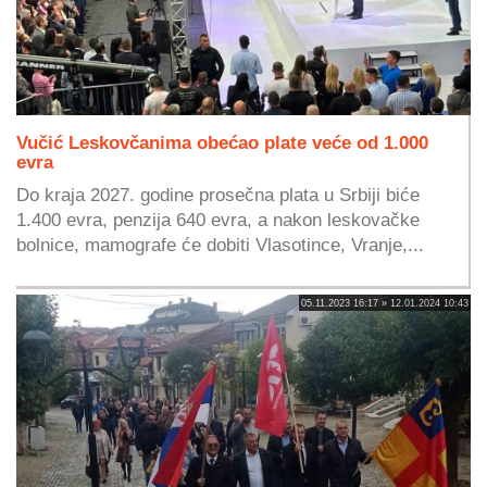
Vučić Leskovčanima obećao plate veće od 1.000
evra
Do kraja 2027. godine prosečna plata u Srbiji biće
1.400 evra, penzija 640 evra, a nakon leskovačke
bolnice, mamografe će dobiti Vlasotince, Vranje,...
05.11.2023 16:17 » 12.01.2024 10:43