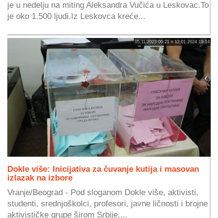
je u nedelju na miting Aleksandra Vučića u Leskovac.To
je oko 1.500 ljudi.Iz Leskovca kreće...
05.11.2023 00:21 » 12.01.2024 19:14
Dokle više: Inicijativa za čuvanje kutija i masovan
izlazak na izbore
Vranje/Beograd - Pod sloganom Dokle više, aktivisti,
studenti, srednjoškolci, profesori, javne ličnosti i brojne
aktivističke grupe širom Srbije,...