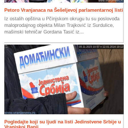
Petoro Vranjanaca na Šešeljevoj parlamentarnoj listi
Iz ostalih opština u Pčinjskom okrugu tu su poslovođa
maloprodajnog objekta Milan Trajković iz Surdulice,
mašinski tehničar Gordana Tasić iz...
05.11.2023 10:57 » 12.01.2024 19:12
Pogledajte koji su ljudi na listi Jedinstvene Srbije u
Vranjskoj Banji