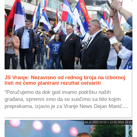
JS Vranje: Nezavisno od rednog broja na izbornoj
listi mi ćemo planirani rezultat ostvariti
"Poručujemo da dok god imamo podršku naših
građana, spremni smo da se suočimo sa bilo kojim
preprekama, izjavio je za Vranje News Dejan Manić,...
04.11.2023 10:53 » 12.01.2024 19:16