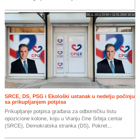
04.11.2023 23:59 » 12.01.2024 19:14
SRCE, DS, PSG i Ekološki ustanak u nedelju počinju
sa prikupljanjem potpisa
Prikupljanje potpisa građana za odborničku listu
opozicione kolone, koju u Vranju čine Srbija centar
(SRCE), Demokratska stranka (DS), Pokret...