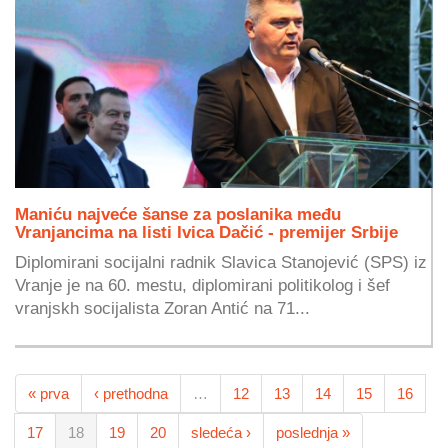
Maniću najveće šanse za poslanika među
Vranjancima na listi Ivica Dačić - premijer Srbije
Diplomirani socijalni radnik Slavica Stanojević (SPS) iz
Vranje je na 60. mestu, diplomirani politikolog i šef
vranjskh socijalista Zoran Antić na 71...
« prva
‹ prethodna
…
12
13
14
15
16
17
18
19
20
sledeća ›
poslednja »