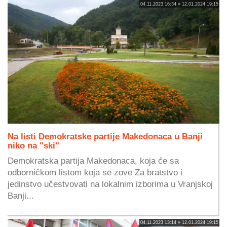
04.11.2023 16:34 » 12.01.2024 19:15
Na listi Demokratske partije Makedonaca u Banji
niko na "ski"
Demokratska partija Makedonaca, koja će sa
odborničkom listom koja se zove Za bratstvo i
jedinstvo učestvovati na lokalnim izborima u Vranjskoj
Banji...
04.11.2023 13:14 » 12.01.2024 19:15