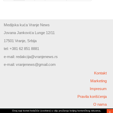
Medijska kuća Vranje News
Jovana Jankovića Lunge 12/11
17501 Vranje, Srbija
tel: +381 62 851 8881
e-mail:
redakcija@vranjenews.rs
e-mail:
vranjenews@gmail.com
Kontakt
Marketing
Impresum
Pravila korišćenja
O nama
Ovaj sajt koristi kolačiće (cookies) u cilju pružanja boljeg korisničkog iskustva,
X