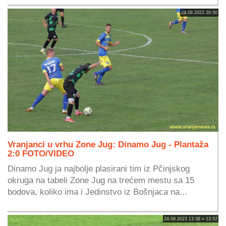
24.09.2023 20:50
Vranjanci u vrhu Zone Jug: Dinamo Jug - Plantaža
2:0 FOTO/VIDEO
Dinamo Jug ja najbolje plasirani tim iz Pčinjskog
okruga na tabeli Zone Jug na trećem mestu sa 15
bodova, koliko ima i Jedinstvo iz Bošnjaca na...
24.09.2023 13:38 » 13:52