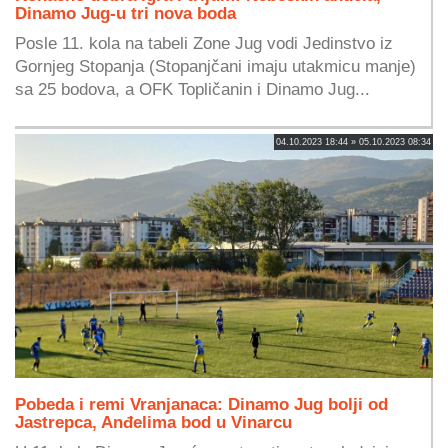
Dinamo Jug-u tri nova boda
Posle 11. kola na tabeli Zone Jug vodi Jedinstvo iz
Gornjeg Stopanja (Stopanjčani imaju utakmicu manje)
sa 25 bodova, a OFK Topličanin i Dinamo Jug...
04.10.2023 18:44 » 05.10.2023 08:34
Pobeda i remi Vranjanaca: Dinamo Jug bolji od
Jastrepca, Anđelima bod u Vinarcu