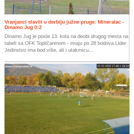
Vranjanci slavili u derbiju južne pruge: Mineralac -
Dinamo Jug 0:2
Dinamo Jug je posle 13. kola na deobi drugog mesta na
tabeli sa OFK Topličaninom - imaju po 28 bodova.Lider
Jedinstvo ima bod više, ali i utakmicu...
15.10.2023 17:46 » 19:24