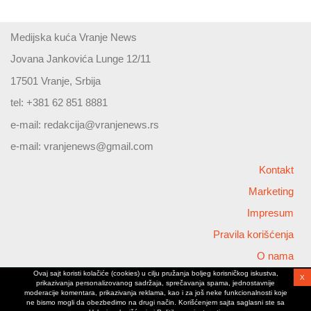
Medijska kuća Vranje News
Jovana Jankovića Lunge 12/11
17501 Vranje, Srbija
tel: +381 62 851 8881
e-mail:
redakcija@vranjenews.rs
e-mail:
vranjenews@gmail.com
Kontakt
Marketing
Impresum
Pravila korišćenja
O nama
Ovaj sajt koristi kolačiće (cookies) u cilju pružanja boljeg korisničkog iskustva,
X
Copyright © 2026 Vranjenews
prikazivanja personalizovanog sadržaja, sprečavanja spama, jednostavnije
All rights reserved
moderacije komentara, prikazivanja reklama, kao i za još neke funkcionalnosti koje
ne bismo mogli da obezbedimo na drugi način. Korišćenjem sajta saglasni ste sa
www.vranjenews.rs