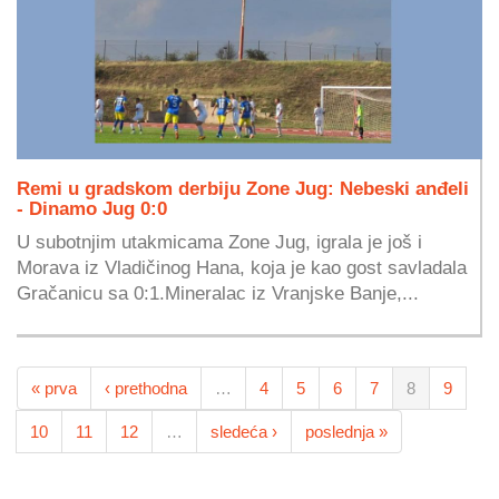
Remi u gradskom derbiju Zone Jug: Nebeski anđeli
- Dinamo Jug 0:0
U subotnjim utakmicama Zone Jug, igrala je još i
Morava iz Vladičinog Hana, koja je kao gost savladala
Gračanicu sa 0:1.Mineralac iz Vranjske Banje,...
« prva
‹ prethodna
…
4
5
6
7
8
9
10
11
12
…
sledeća ›
poslednja »