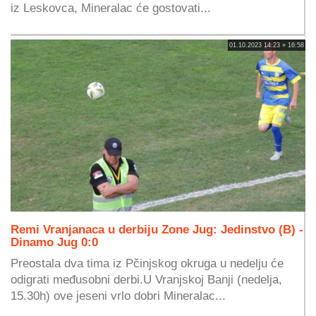
iz Leskovca, Mineralac će gostovati...
01.10.2023 14:23 » 16:58
Remi Vranjanaca u derbiju Zone Jug: Jedinstvo (B) -
Dinamo Jug 0:0
Preostala dva tima iz Pčinjskog okruga u nedelju će
odigrati međusobni derbi.U Vranjskoj Banji (nedelja,
15.30h) ove jeseni vrlo dobri Mineralac...