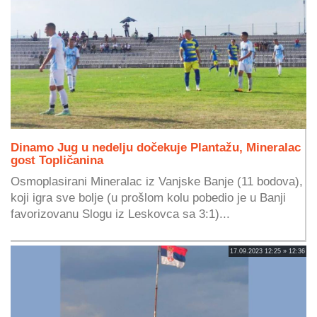
Dinamo Jug u nedelju dočekuje Plantažu, Mineralac
gost Topličanina
Osmoplasirani Mineralac iz Vanjske Banje (11 bodova),
koji igra sve bolje (u prošlom kolu pobedio je u Banji
favorizovanu Slogu iz Leskovca sa 3:1)...
17.09.2023 12:25 » 12:36