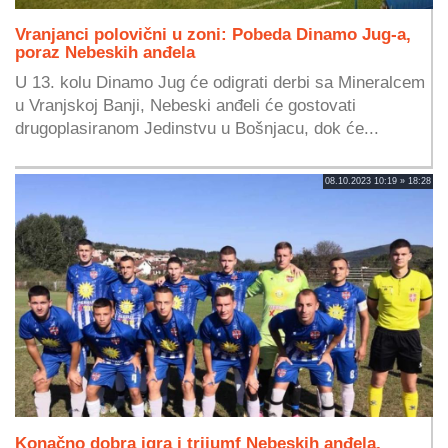
Vranjanci polovični u zoni: Pobeda Dinamo Jug-a,
poraz Nebeskih anđela
U 13. kolu Dinamo Jug će odigrati derbi sa Mineralcem
u Vranjskoj Banji, Nebeski anđeli će gostovati
drugoplasiranom Jedinstvu u Bošnjacu, dok će...
08.10.2023 10:19 » 18:28
Konačno dobra igra i trijumf Nebeskih anđela,