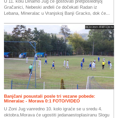
U 11. kolu Dinamo Jug će gostovati pretposlednjoj
Gračanici, Nebeski anđeli će dočekati Radan iz
Lebana, Mineralac u Vranjskoj Banji Gracko, dok će...
01.10.2023 20:40 » 20:50
Banjčani posustali posle tri vezane pobede:
Mineralac - Morava 0:1 FOTO/VIDEO
U Zoni Jug vanredno 10. kolo igraće se u sredu 4.
oktobra.Morava će ugostiti jedanaestoplasiranu Slogu