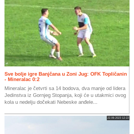
Sve bolje igre Banjčana u Zoni Jug: OFK Topličanin
- Mineralac 0:2
Mineralac je četvrti sa 14 bodova, dva manje od lidera
Jedinstva iz Gornjeg Stopanja, koji će u utakmici ovog
kola u nedelju dočekati Nebeske anđele...
22.09.2023 12:22