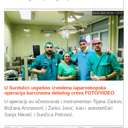
18.02.2021 20:50 » 22:00
U Surdulici uspešno izvedena laparoskopska
operacija karcinoma debelog creva FOTO/VIDEO
U operaciji su učestvovali i instrumentari Tijana Zarkov,
Božana Arizanović i Žarko Jović, kao i anestetičari
Sanja Nikolić i Sunčica Petrović.