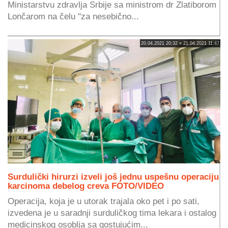
Ministarstvu zdravlja Srbije sa ministrom dr Zlatiborom
Lončarom na čelu "za nesebično...
20.04.2021 20:32 » 21.04.2021 11:47
Surdulički hirurzi izveli još jednu uspešnu operaciju
karcinoma debelog creva FOTO/VIDEO
Operacija, koja je u utorak trajala oko pet i po sati,
izvedena je u saradnji surduličkog tima lekara i ostalog
medicinskog osoblja sa gostujućim...