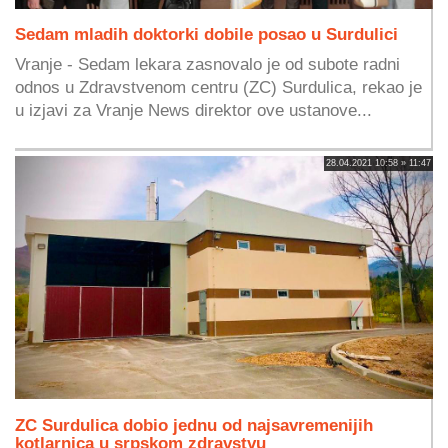
Sedam mladih doktorki dobile posao u Surdulici
Vranje - Sedam lekara zasnovalo je od subote radni
odnos u Zdravstvenom centru (ZC) Surdulica, rekao je
u izjavi za Vranje News direktor ove ustanove...
28.04.2021 10:58 » 11:47
ZC Surdulica dobio jednu od najsavremenijih
kotlarnica u srpskom zdravstvu