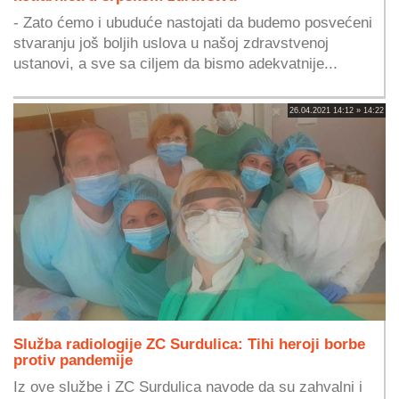
- Zato ćemo i ubuduće nastojati da budemo posvećeni
stvaranju još boljih uslova u našoj zdravstvenoj
ustanovi, a sve sa ciljem da bismo adekvatnije...
26.04.2021 14:12 » 14:22
Služba radiologije ZC Surdulica: Tihi heroji borbe
protiv pandemije
Iz ove službe i ZC Surdulica navode da su zahvalni i