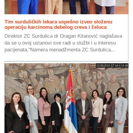
Tim surduličkih lekara uspešno izveo složenu
operaciju karcinoma debelog creva i želuca
Direktor ZC Surdulica dr Dragan Kitanović naglašava
da se u ovoj ustanovi sve radi u službi i u interesu
pacijenata."Namera menadžmenta ZC Surdulica...
12.03.2022 17:24 » 18:09