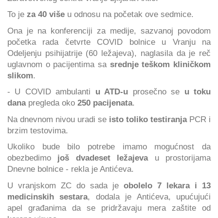
To je
za 40 više
u odnosu na početak ove sedmice.
Ona je na konferenciji za medije, sazvanoj povodom
početka rada četvrte COVID bolnice u Vranju na
Odeljenju psihijatrije (60 ležajeva), naglasila da je reč
uglavnom o pacijentima sa
srednje teškom kliničkom
slikom
.
- U COVID ambulanti
u ATD-u
prosečno se
u toku
dana
pregleda oko
250 pacijenata
.
Na dnevnom nivou uradi se
isto toliko testiranja
PCR i
brzim testovima.
Ukoliko bude bilo potrebe imamo mogućnost da
obezbedimo
još dvadeset ležajeva
u prostorijama
Dnevne bolnice - rekla je Antićeva.
U vranjskom ZC do sada je
obolelo 7 lekara i 13
medicinskih sestara
, dodala je Antićeva, upućujući
apel građanima da se pridržavaju mera zaštite od