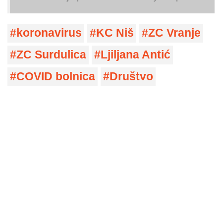
koronavirus
KC Niš
ZC Vranje
ZC Surdulica
Ljiljana Antić
COVID bolnica
Društvo