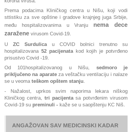
korona virusa.
Prema podacima Kliničkog centra u Nišu, koji vodi
sttistiku za sve opštine i gradove krajnjeg juga Srbije,
nema dece
među hospitalizovanima u Vranju
zaražene
virusom Covid-19.
U
ZC Surdulica
u COVID bolnici trenutno su
hospitalizovana
52 pacijenata
kod kojih je potvrđeno
prisustvo Covid -19.
Od 101hospitalizovanog u Nišu,
sedmoro je
priključeno na aparate
za veštačku ventilaciju i nalaze
se u veoma
teškom opštem stanju
.
- Nažalost, uprkos svim naporima lekara niškog
Kliničkog centra,
tri pacijenta
sa potvrđenim virusom
Covid-19 su
preminuli -
kaže se u saopštenju KC Niš.
ANGAŽOVAN SAV MEDICINSKI KADAR