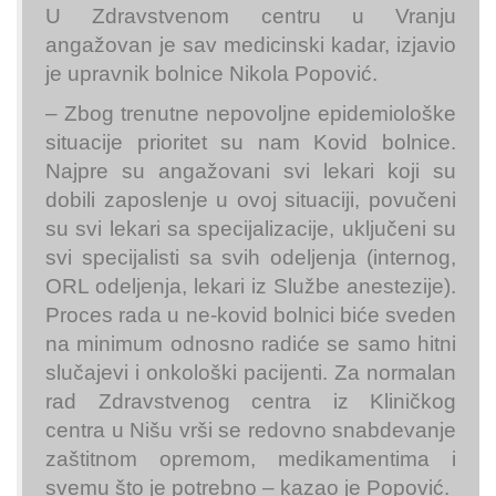
U Zdravstvenom centru u Vranju
angažovan je sav medicinski kadar, izjavio
je upravnik bolnice Nikola Popović.
– Zbog trenutne nepovoljne epidemiološke
situacije prioritet su nam Kovid bolnice.
Najpre su angažovani svi lekari koji su
dobili zaposlenje u ovoj situaciji, povučeni
su svi lekari sa specijalizacije, uključeni su
svi specijalisti sa svih odeljenja (internog,
ORL odeljenja, lekari iz Službe anestezije).
Proces rada u ne-kovid bolnici biće sveden
na minimum odnosno radiće se samo hitni
slučajevi i onkološki pacijenti. Za normalan
rad Zdravstvenog centra iz Kliničkog
centra u Nišu vrši se redovno snabdevanje
zaštitnom opremom, medikamentima i
svemu što je potrebno – kazao je Popović.