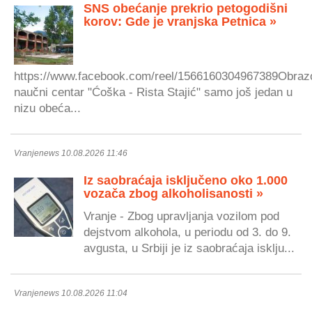
SNS obećanje prekrio petogodišni
korov: Gde je vranjska Petnica »
https://www.facebook.com/reel/1566160304967389Obraz
naučni centar "Ćoška - Rista Stajić" samo još jedan u
nizu obeća...
Vranjenews 10.08.2026 11:46
Iz saobraćaja isključeno oko 1.000
vozača zbog alkoholisanosti »
Vranje - Zbog upravljanja vozilom pod
dejstvom alkohola, u periodu od 3. do 9.
avgusta, u Srbiji je iz saobraćaja isklju...
Vranjenews 10.08.2026 11:04