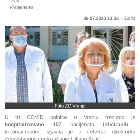
Izvor:
Vranjenews
09.07.2020 13:36 » 13:41
Foto ZC Vranje
U tri COVID bolnice u Vranju trenutno je
hospitalizovano 157
pacijenata
inficiranih
koronavirusom, izjavila je u četvrtak direktorka
Zdravstvenog centra Vranje Ljiljana Antić.