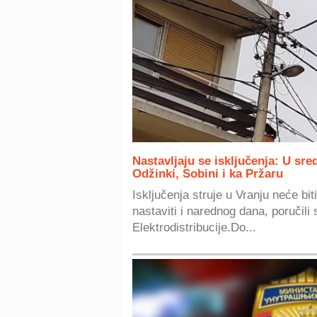
Nastavljaju se isključenja: U sre
Odžinki, Sobini i ka Pržaru
Isključenja struje u Vranju neće bi
nastaviti i narednog dana, poručili 
Elektrodistribucije.Do...