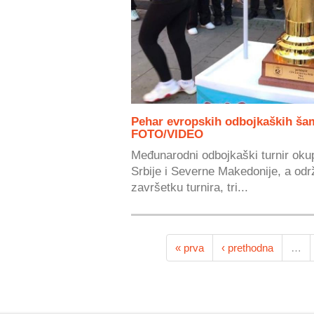
Pehar evropskih odbojkaških ša
FOTO/VIDEO
Međunarodni odbojkaški turnir okup
Srbije i Severne Makedonije, a održ
završetku turnira, tri...
« prva
‹ prethodna
…