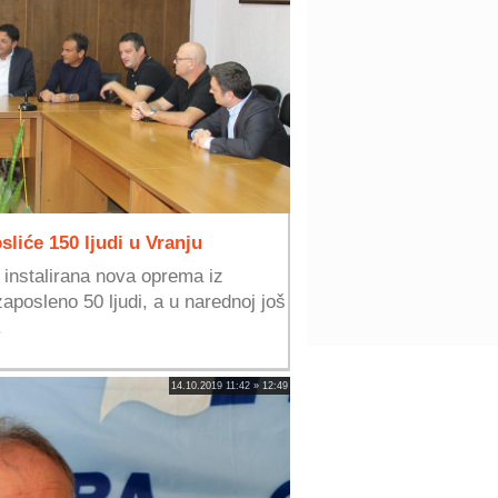
sliće 150 ljudi u Vranju
instalirana nova oprema iz
zaposleno 50 ljudi, a u narednoj još
.
14.10.2019 11:42 » 12:49