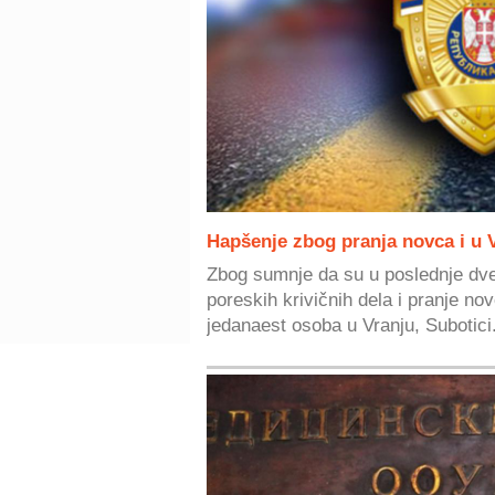
Hapšenje zbog pranja novca i u 
Zbog sumnje da su u poslednje dve 
poreskih krivičnih dela i pranje nov
jedanaest osoba u Vranju, Subotici.