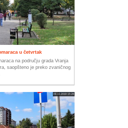
komaraca u četvrtak
maraca na području grada Vranja
ra, saopšteno je preko zvaničnog
.
09.10.2019 15:28