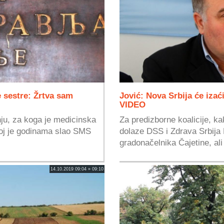
 sestre: Žrtva sam
Jović: Nova Srbija će izać
VIDEO
nju, za koga je medicinska
Za predizborne koalicije, k
joj je godinama slao SMS
dolaze DSS i Zdrava Srbija
gradonačelnika Čajetine, ali
14.10.2019 09:04 » 09:10