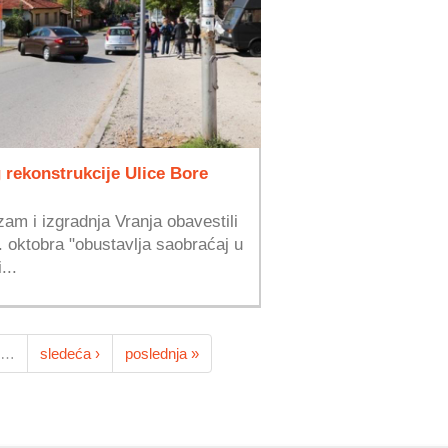
rekonstrukcije Ulice Bore
am i izgradnja Vranja obavestili
. oktobra "obustavlja saobraćaj u
...
…
sledeća ›
poslednja »