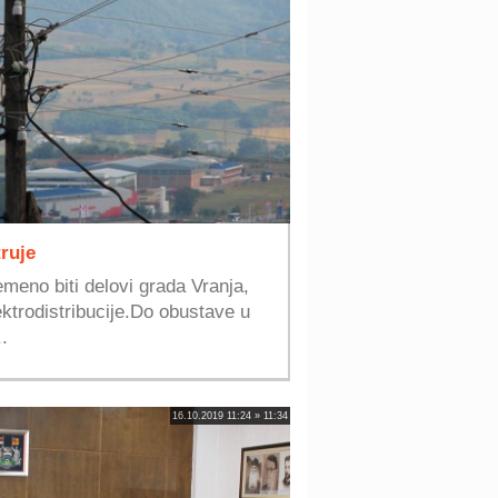
ruje
emeno biti delovi grada Vranja,
ektrodistribucije.Do obustave u
..
16.10.2019 11:24 » 11:34