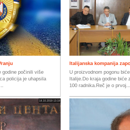
Vranju
Italijanska kompanija zapo
godine počinili više
U proizvodnom pogonu biće 
ca policija je uhapsila
Italije.Do kraja godine biće 
..
100 radnika.Reč je o prvoj..
14.10.2019 13:19