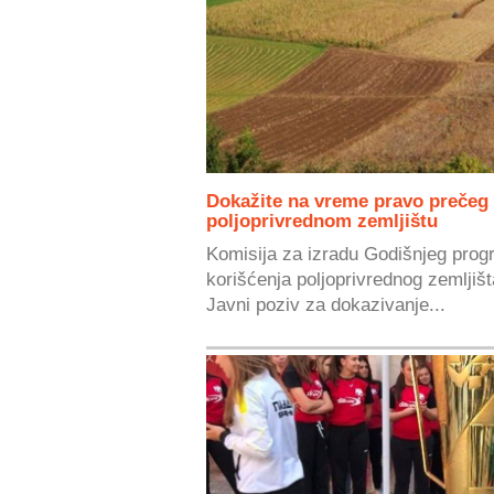
Dokažite na vreme pravo prečeg
poljoprivrednom zemljištu
Komisija za izradu Godišnjeg progr
korišćenja poljoprivrednog zemljišt
Javni poziv za dokazivanje...