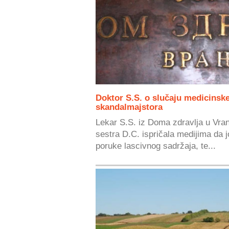
Doktor S.S. o slučaju medicinske
skandalmajstora
Lekar S.S. iz Doma zdravlja u Vra
sestra D.C. ispričala medijima da 
poruke lascivnog sadržaja, te...