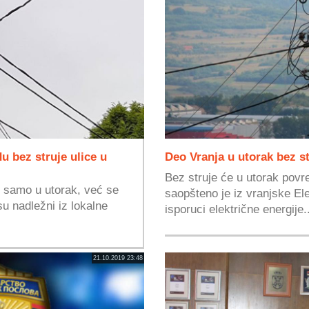
du bez struje ulice u
Deo Vranja u utorak bez st
Bez struje će u utorak povr
ti samo u utorak, već se
saopšteno je iz vranjske El
su nadležni iz lokalne
isporuci električne energije.
21.10.2019 23:48