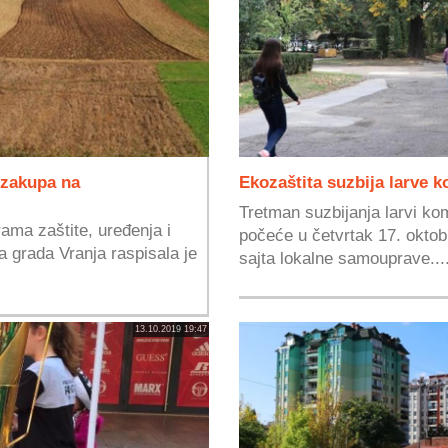
 zakupa na
Ekozaštita suzbija larve 
Tretman suzbijanja larvi ko
ama zaštite, uređenja i
počeće u četvrtak 17. oktob
a grada Vranja raspisala je
sajta lokalne samouprave...
13.10.2019 19:47