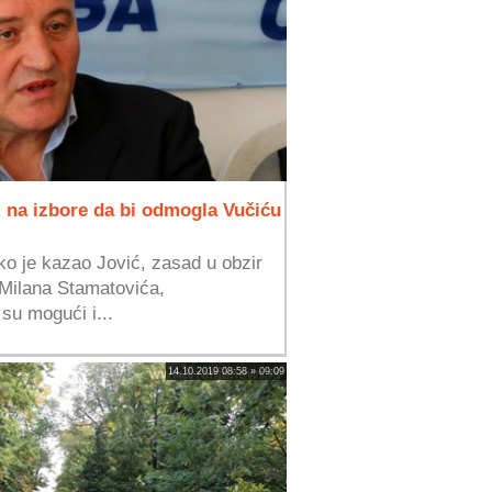
i na izbore da bi odmogla Vučiću
ako je kazao Jović, zasad u obzir
 Milana Stamatovića,
 su mogući i...
14.10.2019 08:58 » 09:09