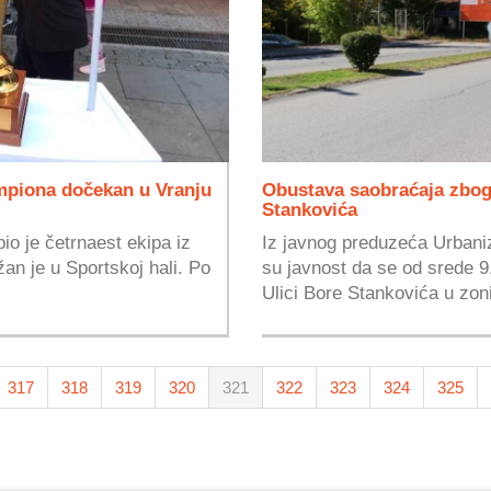
mpiona dočekan u Vranju
Obustava saobraćaja zbog 
Stankovića
io je četrnaest ekipa iz
Iz javnog preduzeća Urbaniz
an je u Sportskoj hali. Po
su javnost da se od srede 9
Ulici Bore Stankovića u zoni
317
318
319
320
321
322
323
324
325