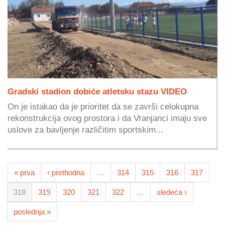
Gradski stadion dobiće atletsku stazu VIDEO
On je istakao da je prioritet da se završi celokupna
rekonstrukcija ovog prostora i da Vranjanci imaju sve
uslove za bavljenje različitim sportskim...
« prva
‹ prethodna
…
314
315
316
317
318
319
320
321
322
…
sledeća ›
poslednja »