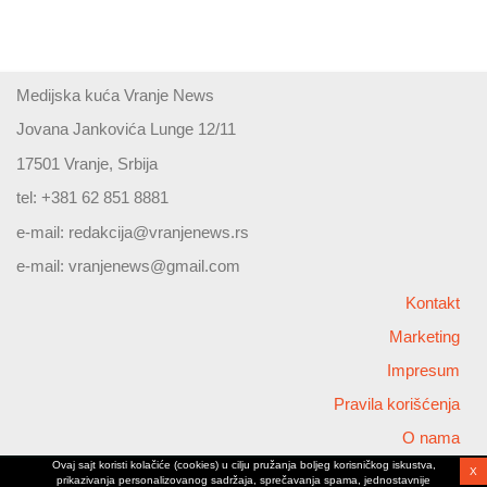
Medijska kuća Vranje News
Jovana Jankovića Lunge 12/11
17501 Vranje, Srbija
tel: +381 62 851 8881
e-mail:
redakcija@vranjenews.rs
e-mail:
vranjenews@gmail.com
Kontakt
Marketing
Impresum
Pravila korišćenja
O nama
Ovaj sajt koristi kolačiće (cookies) u cilju pružanja boljeg korisničkog iskustva,
X
Copyright © 2026 Vranjenews
prikazivanja personalizovanog sadržaja, sprečavanja spama, jednostavnije