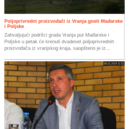
Poljoprivredni proizvođači iz Vranja gosti Mađarske
i Poljske
Zahvaljujući podršci grada Vranja put Mađarske i
Poljske u petak će krenuti dvadeset poljoprivrednih
proizvođača iz vranjskog kraja, saopšteno je iz...
08.11.2019 11:52