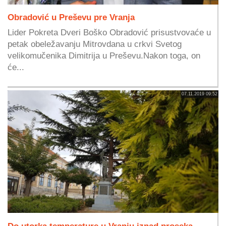
Obradović u Preševu pre Vranja
Lider Pokreta Dveri Boško Obradović prisustvovaće u
petak obeležavanju Mitrovdana u crkvi Svetog
velikomučenika Dimitrija u Preševu.Nakon toga, on
će...
07.11.2019 09:52
Do utorka temperature u Vranju iznad proseka