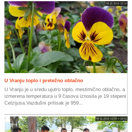
06.11.2019 10:10
U Vranju toplo i pretežno oblačno
U Vranju je u sredu ujutro toplo, mestimično oblačno, a
izmerena temperatura u 9 časova iznosila je 19 stepeni
Celzijusa.Vazdušni pritisak je 959...
06.11.2019 10:00 » 10:01