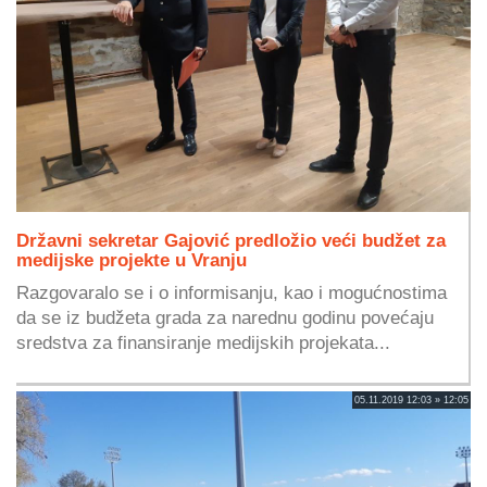
Državni sekretar Gajović predložio veći budžet za
medijske projekte u Vranju
Razgovaralo se i o informisanju, kao i mogućnostima
da se iz budžeta grada za narednu godinu povećaju
sredstva za finansiranje medijskih projekata...
05.11.2019 12:03 » 12:05