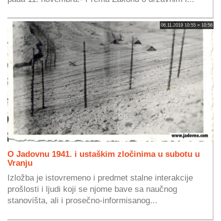
06.11.2019 10:55 » 10:56
O Jadovnu 1941. i ustaškim zločinima u subotu u
Vranju
Izložba je istovremeno i predmet stalne interakcije
prošlosti i ljudi koji se njome bave sa naučnog
stanovišta, ali i prosečno-informisanog...