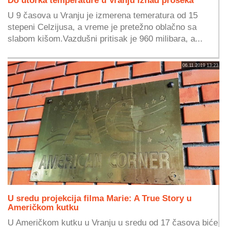
U 9 časova u Vranju je izmerena temeratura od 15
stepeni Celzijusa, a vreme je pretežno oblačno sa
slabom kišom.Vazdušni pritisak je 960 milibara, a...
06.11.2019 13:23
U sredu projekcija filma Marie: A True Story u
Američkom kutku
U Američkom kutku u Vranju u sredu od 17 časova biće