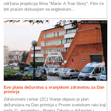
održana projekcija filma "Marie: A True Story". Film će
biti praćen diskusijom na engleskom...
06.11.2019 13:11 » 13:11
Evo plana dežurstva u vranjskom zdravstvu za Dan
primirja
Zdravstveni centar (ZC) Vranje objavio je plan
dežurstava na Dan primirja u Prvom svetskom ratu koji
pada 11. novembra.- Prema Zakonu o državnim i...