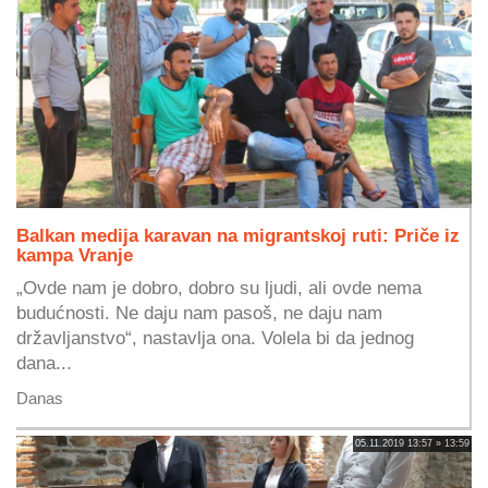
Balkan medija karavan na migrantskoj ruti: Priče iz
kampa Vranje
„Ovde nam je dobro, dobro su ljudi, ali ovde nema
budućnosti. Ne daju nam pasoš, ne daju nam
državljanstvo“, nastavlja ona. Volela bi da jednog
dana...
Danas
05.11.2019 13:57 » 13:59