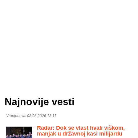
Najnovije vesti
Vranjenews 08.08.2026 13:11
Radar: Dok se vlast hvali viškom,
manjak u državnoj kasi milijardu