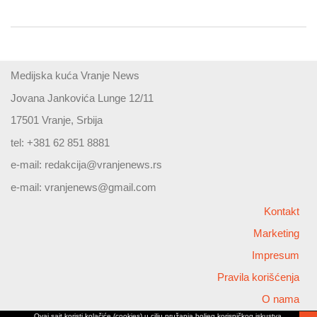
Medijska kuća Vranje News
Jovana Jankovića Lunge 12/11
17501 Vranje, Srbija
tel: +381 62 851 8881
e-mail:
redakcija@vranjenews.rs
e-mail:
vranjenews@gmail.com
Kontakt
Marketing
Impresum
Pravila korišćenja
O nama
Ovaj sajt koristi kolačiće (cookies) u cilju pružanja boljeg korisničkog iskustva,