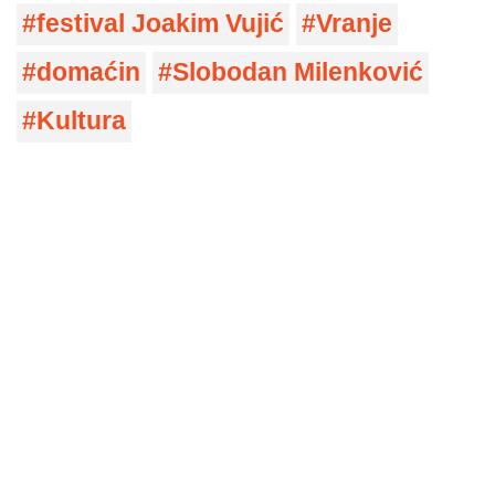
festival Joakim Vujić
Vranje
domaćin
Slobodan Milenković
Kultura