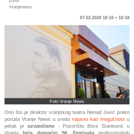
Izvor:
Vranjenews
07.02.2020 16:16 » 16:18
Foto Vranje News
Ono što je direktor vranjskog teatra Nenad Jović preko
portala Vranje News u sredu
najavio kao mogućnost
u
petak je
ozvaničeno
- Pozorište Bora Stanković u
Vranju
biće domaćin 56. Festivala
profesionalnih