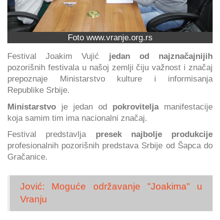
Foto www.vranje.org.rs
Festival Joakim Vujić
jedan od najznačajnijih
pozorišnih festivala u našoj zemlji čiju važnost i značaj
prepoznaje Ministarstvo kulture i informisanja
Republike Srbije.
Ministarstvo
je jedan od
pokrovitelja
manifestacije
koja samim tim ima nacionalni značaj.
Festival predstavlja
presek najbolje produkcije
profesionalnih pozorišnih predstava Srbije od Šapca do
Gračanice.
Jović: Moguće održavanje "Joakima" u
Vranju