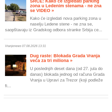
SRCE: Kako će izgledati parking
zona u Ledenim stenama - ne zna
se VIDEO »
Kako će izgledati nova parking zona u
naselju Ledene stene - ne zna se,
saopštavaju iz Gradskog odbora stranke Srbija ce...
Vranjenews 07.08.2026 13:31
Dug raste: Blokada Grada Vranja
veća za tri miliona »
U poslednjih deset dana (od 27. jula do
danas) blokada jednog od računa Grada
Vranja u Upravi za Trezor (koji podleže
fi...