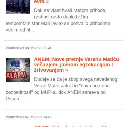
evra »
Dok se vlast hvali rastom prihoda,
rashodi rastu duplo bržim
tempomMinistar Mali javno se pohvalio prihodima
većim od pl...
Vranjenews 08.08.2026 12:40
ANEM: Nove pretnje Veranu Matiću
vešanjem, javnom egzekucijom i
žrtvovanjem »
Dodaje se da je zbog svega navedenog
Veran Matić zatražio "novu procenu
bezbednosti" od MUP-a, dok ANEM zahteva od
Poseb...
Vranjenews 07.08.2026 14:02