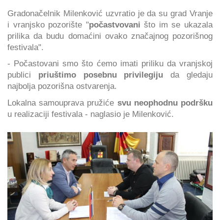
Gradonačelnik Milenković uzvratio je da su grad Vranje
i vranjsko pozorište "
počastvovani
što im se ukazala
prilika da budu domaćini ovako značajnog pozorišnog
festivala".
- Počastovani smo što ćemo imati priliku da vranjskoj
publici
priuštimo posebnu privilegiju
da gledaju
najbolja pozorišna ostvarenja.
Lokalna samouprava pružiće
svu neophodnu podršku
u realizaciji festivala - naglasio je Milenković.