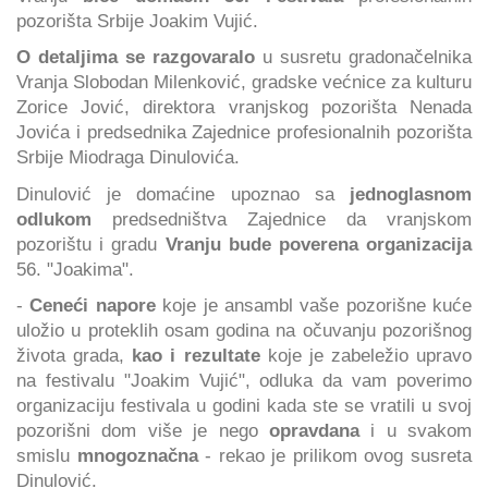
pozorišta Srbije Joakim Vujić.
O detaljima se razgovaralo
u susretu gradonačelnika
Vranja Slobodan Milenković, gradske većnice za kulturu
Zorice Jović, direktora vranjskog pozorišta Nenada
Jovića i predsednika Zajednice profesionalnih pozorišta
Srbije Miodraga Dinulovića.
Dinulović je domaćine upoznao sa
jednoglasnom
odlukom
predsedništva Zajednice da vranjskom
pozorištu i gradu
Vranju bude poverena organizacija
56. "Joakima".
-
Ceneći napore
koje je ansambl vaše pozorišne kuće
uložio u proteklih osam godina na očuvanju pozorišnog
života grada,
kao i rezultate
koje je zabeležio upravo
na festivalu "Joakim Vujić", odluka da vam poverimo
organizaciju festivala u godini kada ste se vratili u svoj
pozorišni dom više je nego
opravdana
i u svakom
smislu
mnogoznačna
- rekao je prilikom ovog susreta
Dinulović.