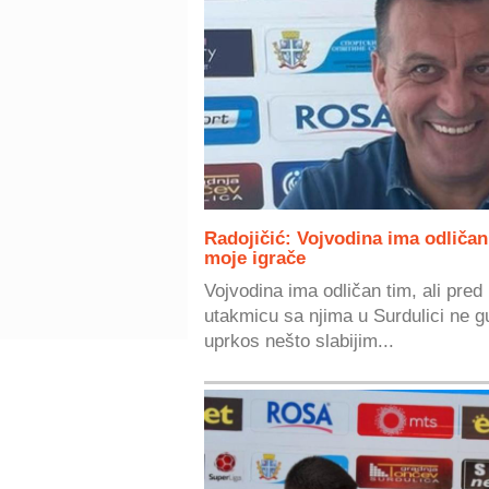
Radojičić: Vojvodina ima odličan
moje igrače
Vojvodina ima odličan tim, ali pre
utakmicu sa njima u Surdulici ne g
uprkos nešto slabijim...