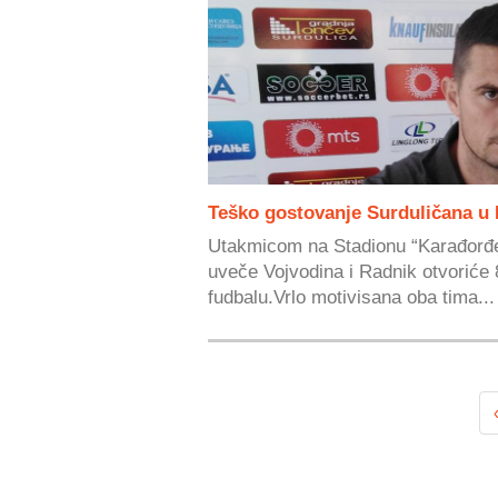
Teško gostovanje Surduličana 
Utakmicom na Stadionu “Karađorđ
uveče Vojvodina i Radnik otvoriće 8
fudbalu.Vrlo motivisana oba tima...