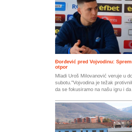
Đorđević pred Vojvodinu: Sprem
otpor
Mladi Uroš Milovanović veruje u do
subotu."Vojvodina je težak protivni
da se fokusiramo na našu igru i da 