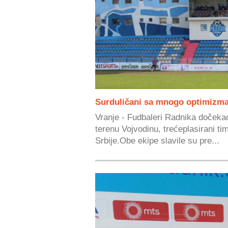
Surduličani sa mnogo optimizma
Vranje - Fudbaleri Radnika doček
terenu Vojvodinu, trećeplasirani tim
Srbije.Obe ekipe slavile su pre...