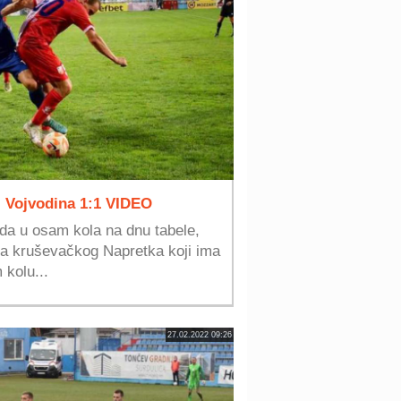
- Vojvodina 1:1 VIDEO
oda u osam kola na dnu tabele,
ipa kruševačkog Napretka koji ima
kolu...
27.02.2022 09:26