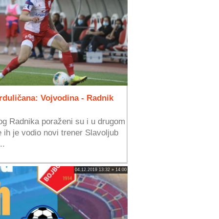
rduličana: Vojvodina - Radnik
kog Radnika poraženi su i u drugom
h je vodio novi trener Slavoljub
..
04.12.2019 13:32 » 14:00