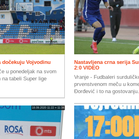
 dočekuju Vojvodinu
Nastavljena crna serija Su
2:0 VIDEO
aće u ponedeljak na svom
Vranje - Fudbaleri surdulič
 na tabeli Super lige
prvenstvenom meču u kome i
Đorđević i to na gostovanju.
18.09.2020 11:22 » 11:34