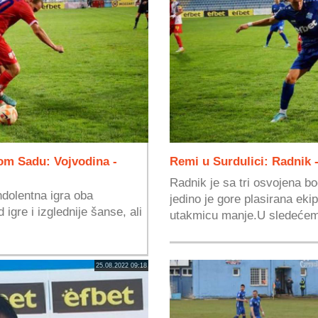
om Sadu: Vojvodina -
Remi u Surdulici: Radnik 
Radnik je sa tri osvojena b
dolentna igra oba
jedino je gore plasirana ek
 igre i izglednije šanse, ali
utakmicu manje.U sledećem 
25.08.2022 09:18