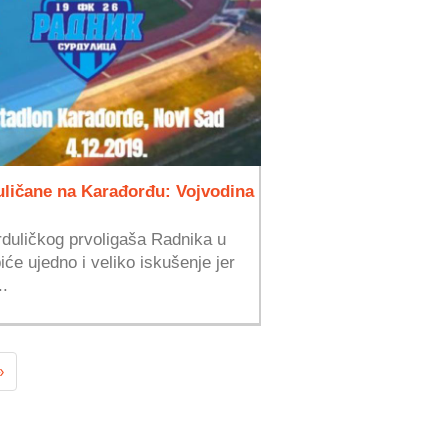
uličane na Karađorđu: Vojvodina
rduličkog prvoligaša Radnika u
iće ujedno i veliko iskušenje jer
..
»