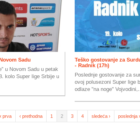
u Novom Sadu
Teško gostovanje za Surd
- Radnik (17h)
e” u Novom Sadu u petak
Poslednje gostovanje za su
. kolo Super lige Srbije u
ovoj polusezoni Super lige b
odlaze "na noge" Vojvodini,.
« prva
‹ prethodna
1
2
3
4
sledeća ›
poslednja 