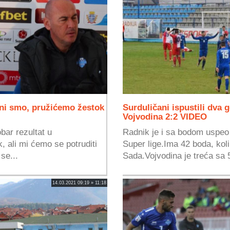
ni smo, pružićemo žestok
Surduličani ispustili dva 
Vojvodina 2:2 VIDEO
bar rezultat u
Radnik je i sa bodom uspeo
k, ali mi ćemo se potruditi
Super lige.Ima 42 boda, koli
se...
Sada.Vojvodina je treća sa 5
14.03.2021 09:19 » 11:18