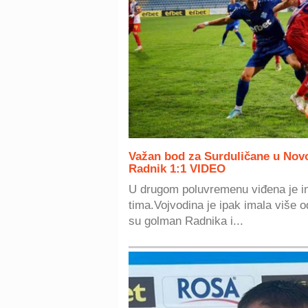
Važan bod za Surduličane u Nov
Radnik 1:1 VIDEO
U drugom poluvremenu viđena je in
tima.Vojvodina je ipak imala više od
su golman Radnika i...