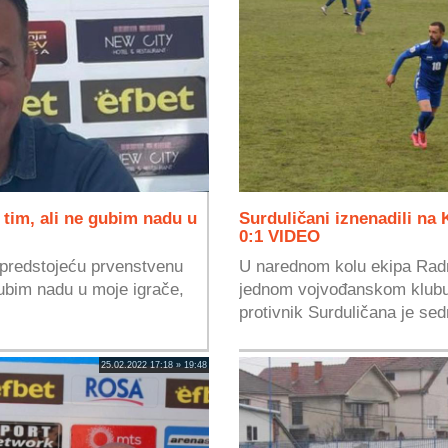
 tim, ali ne gubim nadu u
Surduličani iznenadili na
0:1 VIDEO
d predstojeću prvenstvenu
U narednom kolu ekipa Radni
ubim nadu u moje igrače,
jednom vojvođanskom klubu
protivnik Surduličana je sed
25.02.2022 17:18 » 19:48