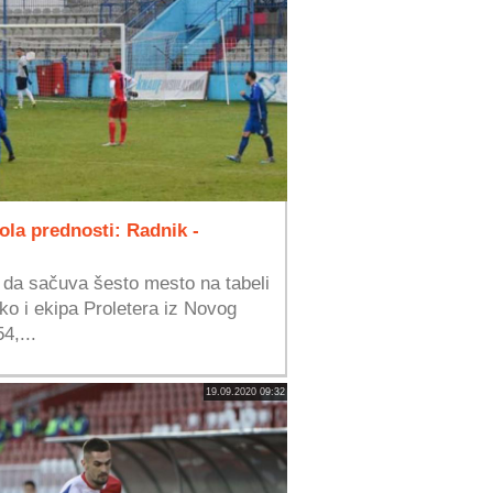
gola prednosti: Radnik -
 da sačuva šesto mesto na tabeli
ko i ekipa Proletera iz Novog
4,...
19.09.2020 09:32