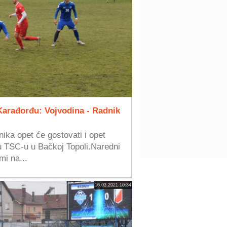
 Karađorđu: Vojvodina - Radnik
ka opet će gostovati i opet
 TSC-u u Bačkoj Topoli.Naredni
mi na...
16.03.2021 10:34