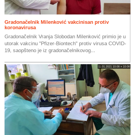
Gradonačelnik Milenković vakcinisan protiv
koronavirusa
Gradonačelnik Vranja Slobodan Milenković primio je u
utorak vakcinu "Pfizer-Biontech" protiv virusa COVID-
19, saopšteno je iz gradonačelnikovog...
11.01.2021 10:06 » 10:06