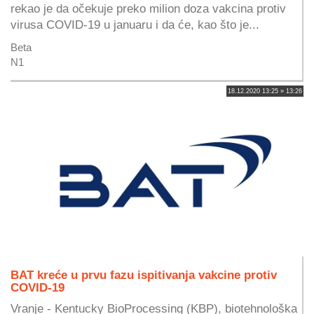
rekao je da očekuje preko milion doza vakcina protiv
virusa COVID-19 u januaru i da će, kao što je...
Beta
N1
18.12.2020 13:25 » 13:26
BAT kreće u prvu fazu ispitivanja vakcine protiv
COVID-19
Vranje - Kentucky BioProcessing (KBP), biotehnološka