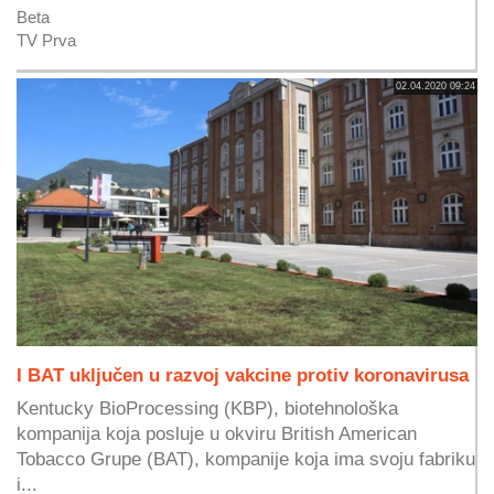
Beta
TV Prva
02.04.2020 09:24
I BAT uključen u razvoj vakcine protiv koronavirusa
Kentucky BioProcessing (KBP), biotehnološka
kompanija koja posluje u okviru British American
Tobacco Grupe (BAT), kompanije koja ima svoju fabriku
i...