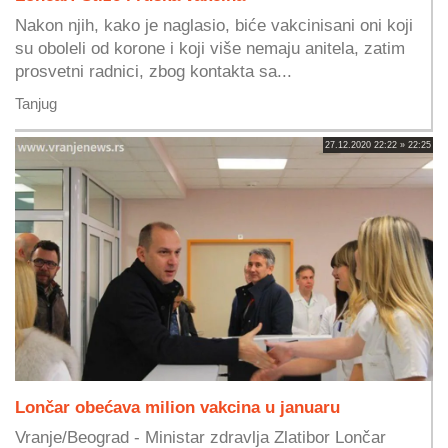
Nakon njih, kako je naglasio, biće vakcinisani oni koji
su oboleli od korone i koji više nemaju anitela, zatim
prosvetni radnici, zbog kontakta sa...
Tanjug
27.12.2020 22:22 » 22:25
Lončar obećava milion vakcina u januaru
Vranje/Beograd - Ministar zdravlja Zlatibor Lončar