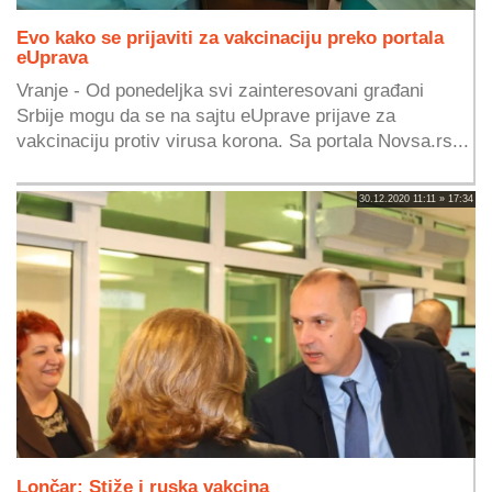
Evo kako se prijaviti za vakcinaciju preko portala
eUprava
Vranje - Od ponedeljka svi zainteresovani građani
Srbije mogu da se na sajtu eUprave prijave za
vakcinaciju protiv virusa korona. Sa portala Novsa.rs...
30.12.2020 11:11 » 17:34
Lončar: Stiže i ruska vakcina