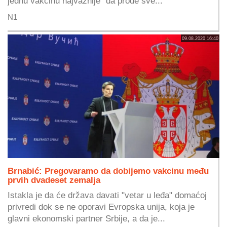
jednu vakcinu najvažnije "da prođe sve...
N1
09.08.2020 16:40
Brnabić: Pregovaramo da dobijemo vakcinu među
prvih dvadeset zemalja
Istakla je da će država davati "vetar u leđa" domaćoj
privredi dok se ne oporavi Evropska unija, koja je
glavni ekonomski partner Srbije, a da je...