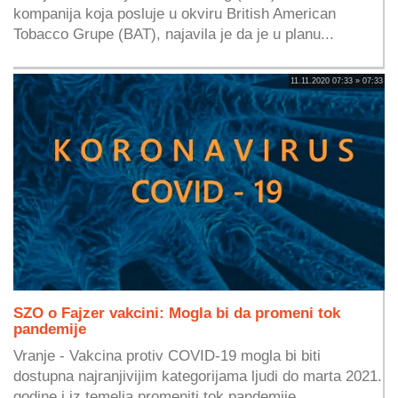
kompanija koja posluje u okviru British American
Tobacco Grupe (BAT), najavila je da je u planu...
11.11.2020 07:33 » 07:33
SZO o Fajzer vakcini: Mogla bi da promeni tok
pandemije
Vranje - Vakcina protiv COVID-19 mogla bi biti
dostupna najranjivijim kategorijama ljudi do marta 2021.
godine i iz temelja promeniti tok pandemije,...