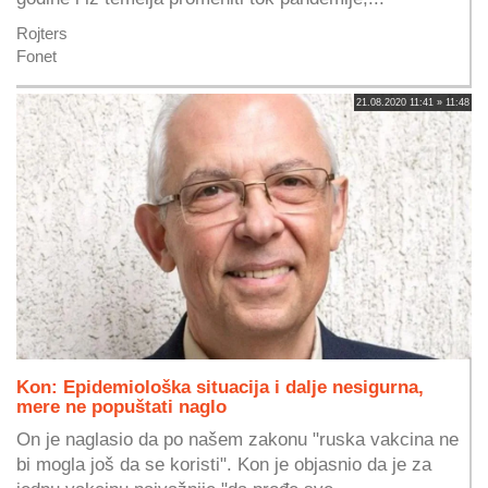
Rojters
Fonet
21.08.2020 11:41 » 11:48
Kon: Epidemiološka situacija i dalje nesigurna,
mere ne popuštati naglo
On je naglasio da po našem zakonu "ruska vakcina ne
bi mogla još da se koristi". Kon je objasnio da je za