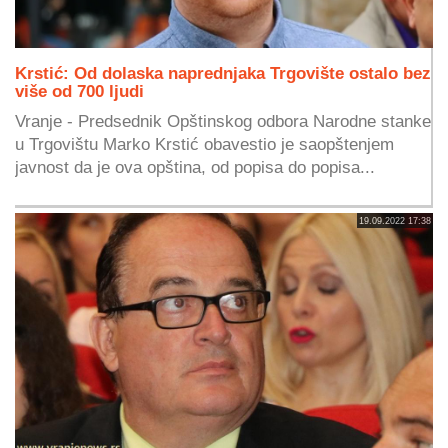
Krstić: Od dolaska naprednjaka Trgovište ostalo bez
više od 700 ljudi
Vranje - Predsednik Opštinskog odbora Narodne stanke
u Trgovištu Marko Krstić obavestio je saopštenjem
javnost da je ova opština, od popisa do popisa...
19.09.2022 17:38