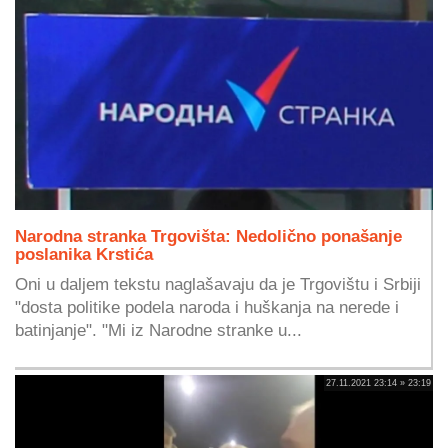
Narodna stranka Trgovišta: Nedolično ponašanje
poslanika Krstića
Oni u daljem tekstu naglašavaju da je Trgovištu i Srbiji
"dosta politike podela naroda i huškanja na nerede i
batinjanje". "Mi iz Narodne stranke u...
27.11.2021 23:14 » 23:19