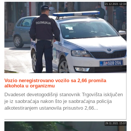
21.12.2021 12:33
Vozio neregistrovano vozilo sa 2,66 promila
alkohola u organizmu
Dvadeset devetogodišnji stanovnik Trgovišta isključen
je iz saobraćaja nakon što je saobraćajna policija
alkotestiranjem ustanovila prisustvo 2,66...
29.11.2021 15:07