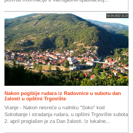
02.04.2022 11:15
Nakon pogibije rudara iz Radovnice u subotu dan
žalosti u opštini Trgovište
Vranje - Nakon nesreće u rudniku "Soko" kod
Sokobanje i stradanja rudara, u opštini Trgovište subota
2. april proglašen je za Dan žalosti. Iz lokalne...