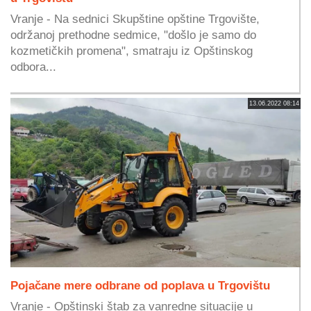
Vranje - Na sednici Skupštine opštine Trgovište,
održanoj prethodne sedmice, "došlo je samo do
kozmetičkih promena", smatraju iz Opštinskog
odbora...
13.06.2022 08:14
Pojačane mere odbrane od poplava u Trgovištu
Vranje - Opštinski štab za vanredne situacije u