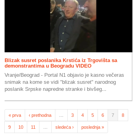
Blizak susret poslanika Krstića iz Trgovišta sa
demonstrantima u Beogradu VIDEO
Vranje/Beograd - Portal N1 objavio je kasno večeras
snimak na kome se vidi "blizak susret" narodnog
poslanik Srpske napredne stranke i bivšeg...
« prva
‹ prethodna
…
3
4
5
6
7
8
9
10
11
…
sledeća ›
poslednja »