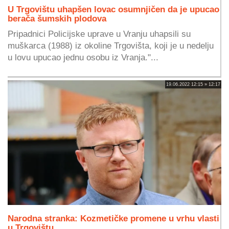
U Trgovištu uhapšen lovac osumnjičen da je upucao
berača šumskih plodova
Pripadnici Policijske uprave u Vranju uhapsili su
muškarca (1988) iz okoline Trgovišta, koji je u nedelju
u lovu upucao jednu osobu iz Vranja."...
19.06.2022 12:15 » 12:17
Narodna stranka: Kozmetičke promene u vrhu vlasti
u Trgovištu