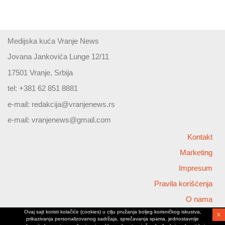
Medijska kuća Vranje News
Jovana Jankovića Lunge 12/11
17501 Vranje, Srbija
tel: +381 62 851 8881
e-mail:
redakcija@vranjenews.rs
e-mail:
vranjenews@gmail.com
Kontakt
Marketing
Impresum
Pravila korišćenja
O nama
Ovaj sajt koristi kolačiće (cookies) u cilju pružanja boljeg korisničkog iskustva,
X
Copyright © 2026 Vranjenews
prikazivanja personalizovanog sadržaja, sprečavanja spama, jednostavnije