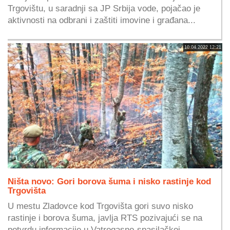
Trgovištu, u saradnji sa JP Srbija vode, pojačao je
aktivnosti na odbrani i zaštiti imovine i građana...
10.04.2022 12:21
Ništa novo: Gori borova šuma i nisko rastinje kod
Trgovišta
U mestu Zladovce kod Trgovišta gori suvo nisko
rastinje i borova šuma, javlja RTS pozivajući se na
potvrdu informacije u Vatrogasno-spasilačkoj...