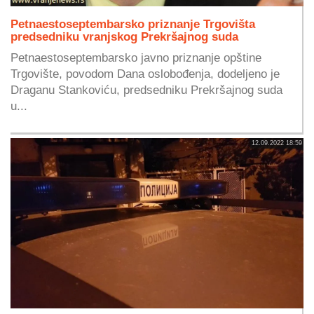
Petnaestoseptembarsko priznanje Trgovišta
predsedniku vranjskog Prekršajnog suda
Petnaestoseptembarsko javno priznanje opštine
Trgovište, povodom Dana oslobođenja, dodeljeno je
Draganu Stankoviću, predsedniku Prekršajnog suda
u...
12.09.2022 18:59