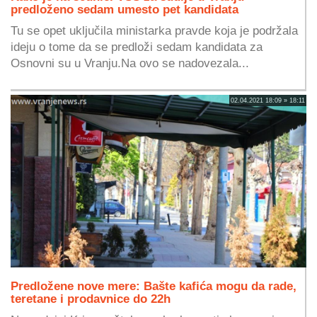
predloženo sedam umesto pet kandidata
Tu se opet uključila ministarka pravde koja je podržala
ideju o tome da se predloži sedam kandidata za
Osnovni su u Vranju.Na ovo se nadovezala...
02.04.2021 18:09 » 18:11
Predložene nove mere: Bašte kafića mogu da rade,
teretane i prodavnice do 22h