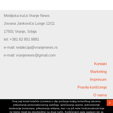
Medijska kuća Vranje News
Jovana Jankovića Lunge 12/11
17501 Vranje, Srbija
tel: +381 62 851 8881
e-mail:
redakcija@vranjenews.rs
e-mail:
vranjenews@gmail.com
Kontakt
Marketing
Impresum
Pravila korišćenja
O nama
Ovaj sajt koristi kolačiće (cookies) u cilju pružanja boljeg korisničkog iskustva,
X
Copyright © 2026 Vranjenews
prikazivanja personalizovanog sadržaja, sprečavanja spama, jednostavnije
All rights reserved
moderacije komentara, prikazivanja reklama, kao i za još neke funkcionalnosti koje
ne bismo mogli da obezbedimo na drugi način. Korišćenjem sajta saglasni ste sa
www.vranjenews.rs