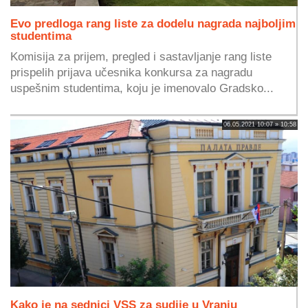
Evo predloga rang liste za dodelu nagrada najboljim
studentima
Komisija za prijem, pregled i sastavljanje rang liste
prispelih prijava učesnika konkursa za nagradu
uspešnim studentima, koju je imenovalo Gradsko...
06.05.2021 10:07 » 10:58
Kako je na sednici VSS za sudije u Vranju