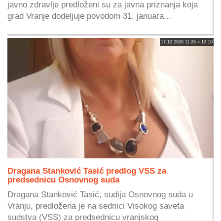
javno zdravlje predloženi su za javna priznanja koja
grad Vranje dodeljuje povodom 31. januara...
17.12.2020 11:26 » 12:10
Dragana Stanković Tasić predlog VSS za
predsednicu Osnovnog suda
Dragana Stanković Tasić, sudija Osnovnog suda u
Vranju, predložena je na sednici Visokog saveta
sudstva (VSS) za predsednicu vranjskog