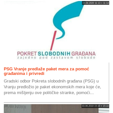
15.04.2020 11:13 » 11:14
PSG Vranje predlaže paket mera za pomoć
građanima i privredi
Gradski odbor Pokreta slobodnih građana (PSG) u
Vranju predložio je paket ekonomskih mera koje će,
prema mišljenju ove političke stranke, pomoći...
03.06.2019 15:10 » 15:10