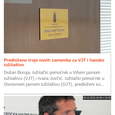
Predloženo troje novih zamenika za VJT i hansko
tužilaštvo
Dušan Boroja, tužilački pomoćnik u Višem javnom
tužilaštvu (VJT) i Ivana Jovčić, tužilački pomoćnik u
Osnovnom javnom tužilaštvu (OJT), predloženi su...
03.12.2018 16:46 » 23:40