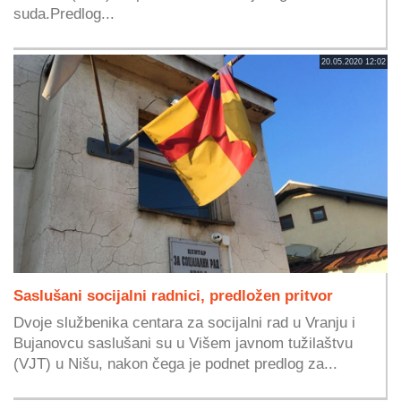
suda.Predlog...
20.05.2020 12:02
Saslušani socijalni radnici, predložen pritvor
Dvoje službenika centara za socijalni rad u Vranju i
Bujanovcu saslušani su u Višem javnom tužilaštvu
(VJT) u Nišu, nakon čega je podnet predlog za...