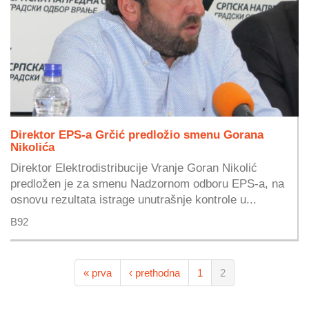
Direktor EPS-a Grčić predložio smenu Gorana
Nikolića
Direktor Elektrodistribucije Vranje Goran Nikolić
predložen je za smenu Nadzornom odboru EPS-a, na
osnovu rezultata istrage unutrašnje kontrole u...
B92
« prva
‹ prethodna
1
2