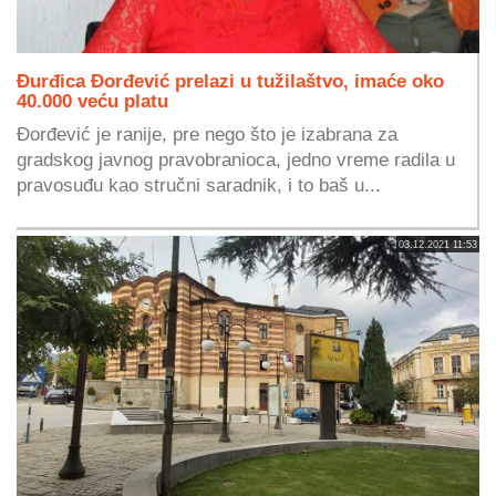
Đurđica Đorđević prelazi u tužilaštvo, imaće oko
40.000 veću platu
Đorđević je ranije, pre nego što je izabrana za
gradskog javnog pravobranioca, jedno vreme radila u
pravosuđu kao stručni saradnik, i to baš u...
03.12.2021 11:53