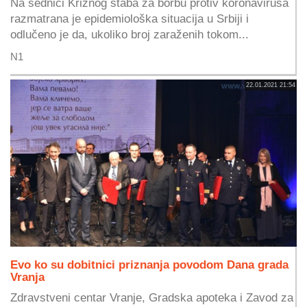
Na sednici Kriznog štaba za borbu protiv koronavirusa
razmatrana je epidemiološka situacija u Srbiji i
odlučeno je da, ukoliko broj zaraženih tokom...
N1
22.01.2021 21:54
Evo ko su dobitnici priznanja povodom Dana grada
Vranja
Zdravstveni centar Vranje, Gradska apoteka i Zavod za