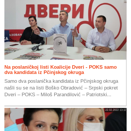
Na poslaničkoj listi Koalicije Dveri - POKS samo
dva kandidata iz Pčinjskog okruga
Samo dva poslanička kandidata iz Pčinjskog okruga
našli su se na listi Boško Obradović – Srpski pokret
Dveri – POKS – Miloš Parandilović – Patriotski...
22.02.2022 13:11