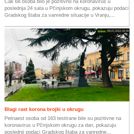
Čak 68 osoba bilo je pozitivno na koronavirus u
poslednja 24 sata u Pčinjskom okrugu, pokazuju podaci
Gradskog štaba za vanredne situacije u Vranju,...
06.07.2022 09:08
Blagi rast korona brojki u okrugu
Petnaest osoba od 163 testirane bile su pozitivne na
koronavirus u Pčinjskom okrugu za dan, pokazuju
poslednji podaci Gradskog štaba za vanredne...