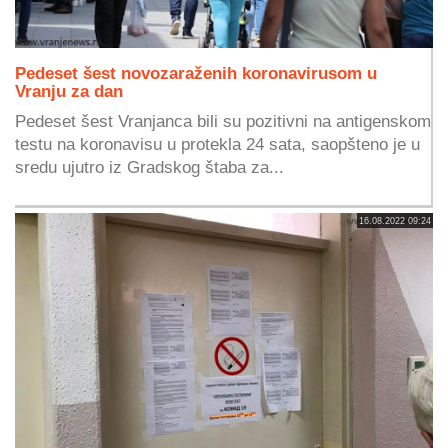
Pedeset šest novozaraženih koronavirusom u
Vranju za dan
Pedeset šest Vranjanca bili su pozitivni na antigenskom
testu na koronavisu u protekla 24 sata, saopšteno je u
sredu ujutro iz Gradskog štaba za...
16.08.2022 09:24