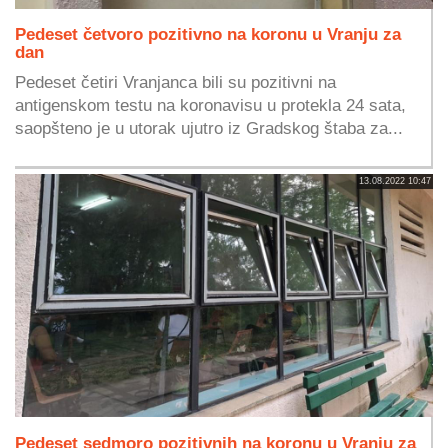
Pedeset četvoro pozitivno na koronu u Vranju za
dan
Pedeset četiri Vranjanca bili su pozitivni na
antigenskom testu na koronavisu u protekla 24 sata,
saopšteno je u utorak ujutro iz Gradskog štaba za...
13.08.2022 10:47
Pedeset sedmoro pozitivnih na koronu u Vranju za