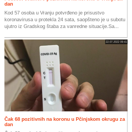
dan
Kod 57 osoba u Vranju potvrđeno je prisustvo
koronavirusa u protekla 24 sata, saopšteno je u subotu
ujutro iz Gradskog štaba za vanredne situacije.Sa...
22.07.2022 09:41
Čak 68 pozitivnih na koronu u Pčinjskom okrugu za
dan