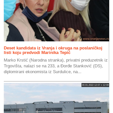
Deset kandidata iz Vranja i okruga na poslaničkoj
listi koju predvodi Marinika Tepić
Marko Krstić (Narodna stranka), privatni preduzetnik iz
Trgovišta, nalazi se na 233, a Đorđe Stanković (DS),
diplomirani ekonomista iz Surdulice, na...
30.01.2022 12:07 » 12:08