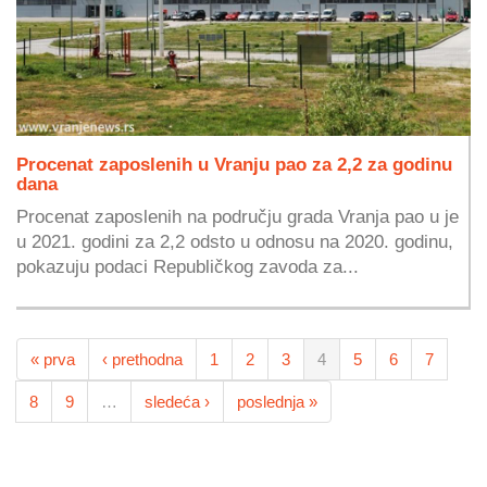
Procenat zaposlenih u Vranju pao za 2,2 za godinu
dana
Procenat zaposlenih na području grada Vranja pao u je
u 2021. godini za 2,2 odsto u odnosu na 2020. godinu,
pokazuju podaci Republičkog zavoda za...
« prva
‹ prethodna
1
2
3
4
5
6
7
8
9
…
sledeća ›
poslednja »