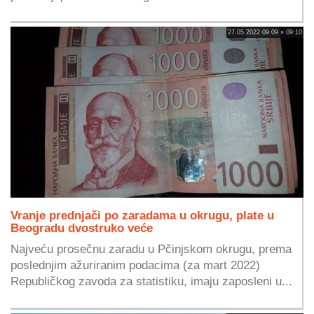
27.05.2022 09:09 » 09:10
Vranje prednjači po zaradama u okrugu, plate u
Beogradu dvostruko veće
Najveću prosečnu zaradu u Pčinjskom okrugu, prema
poslednjim ažuriranim podacima (za mart 2022)
Republičkog zavoda za statistiku, imaju zaposleni u...