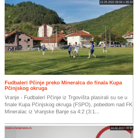
12.05.2022 09:04 » 09:10
Fudbaleri Pčinje preko Mineralca do finala Kupa
Pčinjskog okruga
Vranje - Fudbaleri Pčinje iz Trgovišta plasirali su se u
finale Kupa Pčinjskog okruga (FSPO), pobedom nad FK
Mineralac iz Vranjske Banje sa 4:2 (3:1...
24.02.2022 09:37