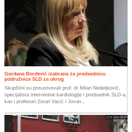
Gordana Đorđević izabrana za predsednicu
podružnice SLD za okrug
Skupštini su prisustvovali prof. dr Milan Nedeljković,
specijalista interventne kardiologije i predsednik SLD-a,
kao i profesori Zoran Vacić i Jovan...
13.01.2024 10:47