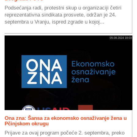
Podsećanja radi, protestni skup u organizaciji četiri
reprezentativna sindikata prosvete, održan je 24.
septembra u Vranju, ispred zgrade u kojoj...
05.09.2024 18:03
Ona zna: Šansa za ekonomsko osnaživanje žena u
Pčinjskom okrugu
Prijave za ovaj program počeće 2. septembra, preko