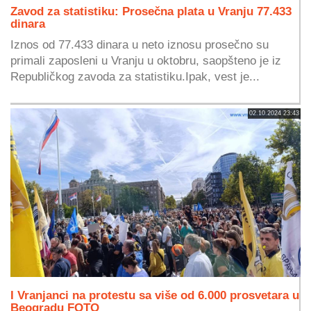
Zavod za statistiku: Prosečna plata u Vranju 77.433
dinara
Iznos od 77.433 dinara u neto iznosu prosečno su
primali zaposleni u Vranju u oktobru, saopšteno je iz
Republičkog zavoda za statistiku.Ipak, vest je...
02.10.2024 23:43
I Vranjanci na protestu sa više od 6.000 prosvetara u
Beogradu FOTO