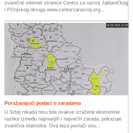
zvanične internet stranice Centra za razvoj Jablaničkog
i Pčinjskog okruga www.centarzarazvoj.org...
04.09.2024 13:38
Poražavajući podaci o zaradama
U Srbiji nikada nisu bile ovakve izražene ekstremne
razlike između najmanjih i najvećih zarada, pokazuje
zvanična statistika. Ova teza povlači onu...