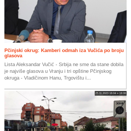
Pčinjski okrug: Kamberi odmah iza Vučića po broju
glasova
Lista Aleksandar Vučić - Srbija ne sme da stane dobila
je najviše glasova u Vranju i tri opštine Pčinjskog
okruga - Vladičinom Hanu, Trgovištu i...
25.11.2023 16:04 » 18:06