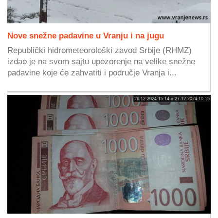
Nove snežne padavine u Vranju i na jugu
Republički hidrometeorološki zavod Srbije (RHMZ)
izdao je na svom sajtu upozorenje na velike snežne
padavine koje će zahvatiti i područje Vranja i...
26.12.2024 15:14 » 27.12.2024 10:15