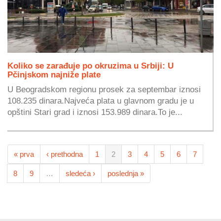
Koliko se zarađuje po okruzima u Srbiji: U
Pčinjskom najniže plate
U Beogradskom regionu prosek za septembar iznosi
108.235 dinara.Najveća plata u glavnom gradu je u
opštini Stari grad i iznosi 153.989 dinara.To je...
« prva
‹ prethodna
1
2
3
4
5
6
7
8
9
…
sledeća ›
poslednja »