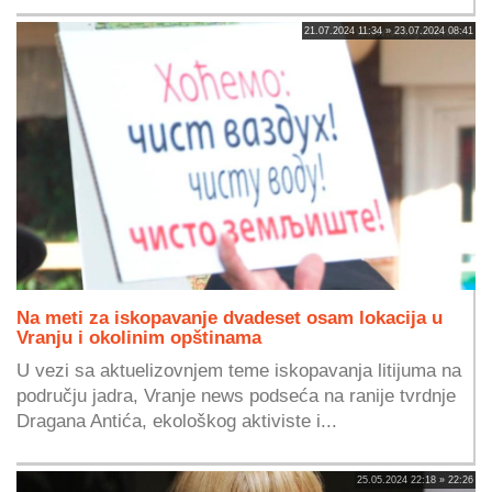
21.07.2024 11:34 » 23.07.2024 08:41
Na meti za iskopavanje dvadeset osam lokacija u
Vranju i okolinim opštinama
U vezi sa aktuelizovnjem teme iskopavanja litijuma na
području jadra, Vranje news podseća na ranije tvrdnje
Dragana Antića, ekološkog aktiviste i...
25.05.2024 22:18 » 22:26