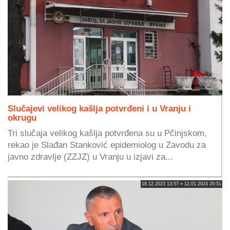
Slučajevi velikog kašlja potvrđeni i u Vranju i
okrugu
Tri slučaja velikog kašlja potvrđena su u Pčinjskom,
rekao je Slađan Stanković epidemiolog u Zavodu za
javno zdravlje (ZZJZ) u Vranju u izjavi za...
18.12.2023 13:57 » 12.01.2024 20:51