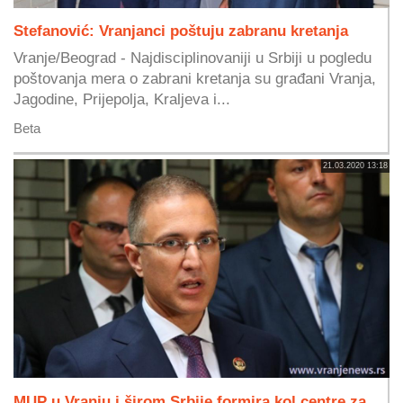
Stefanović: Vranjanci poštuju zabranu kretanja
Vranje/Beograd - Najdisciplinovaniji u Srbiji u pogledu
poštovanja mera o zabrani kretanja su građani Vranja,
Jagodine, Prijepolja, Kraljeva i...
Beta
21.03.2020 13:18
MUP u Vranju i širom Srbije formira kol centre za