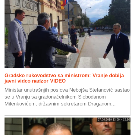
Gradsko rukovodstvo sa ministrom: Vranje dobija
javni video nadzor VIDEO
Ministar unutrašnjih poslova Nebojša Stefanović sastao
se u Vranju sa gradonačelnikom Slobodanom
Milenkovićem, državnim sekretarom Draganom...
27.09.2019 13:56 » 15:36