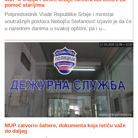
pomoć starijima
Potpredsednik Vlade Republike Srbije i ministar
unutrašnjih poslova Nebojša Stefanović izjavio je da će
u narednim danima u svakoj opštini, pa i u...
17.03.2020 12:06 » 12:07
MUP zatvorio šaltere, dokumenta koja ističu važe
do daljeg