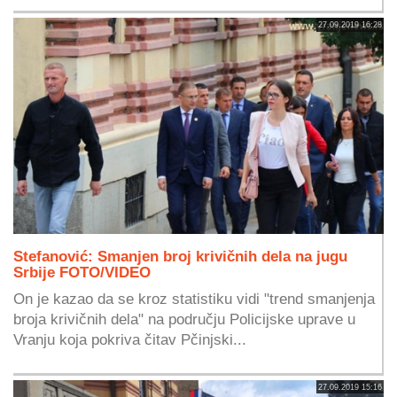
27.09.2019 16:28
Stefanović: Smanjen broj krivičnih dela na jugu
Srbije FOTO/VIDEO
On je kazao da se kroz statistiku vidi "trend smanjenja
broja krivičnih dela" na području Policijske uprave u
Vranju koja pokriva čitav Pčinjski...
27.09.2019 15:16