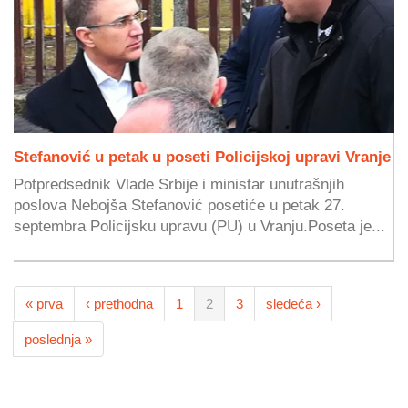
Stefanović u petak u poseti Policijskoj upravi Vranje
Potpredsednik Vlade Srbije i ministar unutrašnjih
poslova Nebojša Stefanović posetiće u petak 27.
septembra Policijsku upravu (PU) u Vranju.Poseta je...
« prva
‹ prethodna
1
2
3
sledeća ›
poslednja »