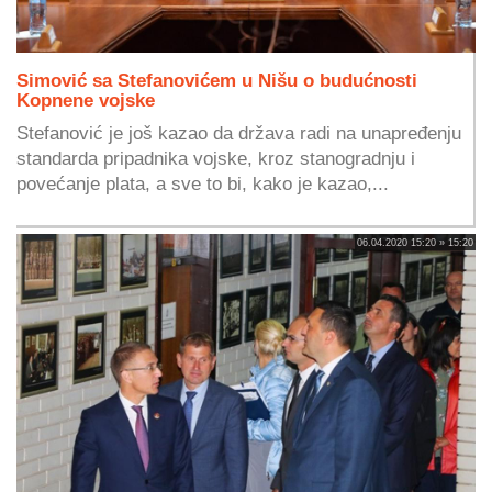
Simović sa Stefanovićem u Nišu o budućnosti
Kopnene vojske
Stefanović je još kazao da država radi na unapređenju
standarda pripadnika vojske, kroz stanogradnju i
povećanje plata, a sve to bi, kako je kazao,...
06.04.2020 15:20 » 15:20