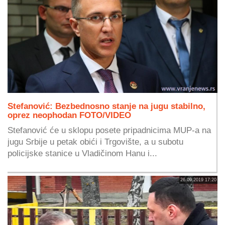
Stefanović: Bezbednosno stanje na jugu stabilno,
oprez neophodan FOTO/VIDEO
Stefanović će u sklopu posete pripadnicima MUP-a na
jugu Srbije u petak obići i Trgovište, a u subotu
policijske stanice u Vladičinom Hanu i...
26.09.2019 17:20