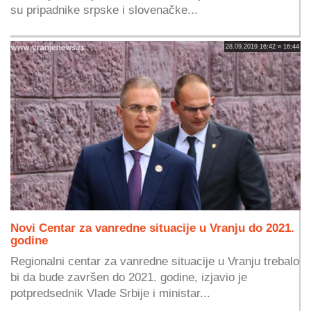
su pripadnike srpske i slovenačke...
28.09.2019 16:42 » 16:44
Novi Centar za vanredne situacije u Vranju do 2021.
godine
Regionalni centar za vanredne situacije u Vranju trebalo
bi da bude završen do 2021. godine, izjavio je
potpredsednik Vlade Srbije i ministar...