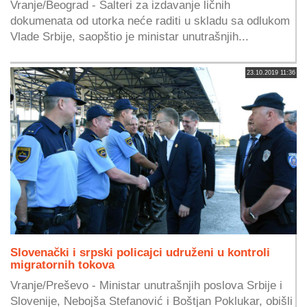
Vranje/Beograd - Šalteri za izdavanje ličnih
dokumenata od utorka neće raditi u skladu sa odlukom
Vlade Srbije, saopštio je ministar unutrašnjih...
23.10.2019 11:36
Slovenački i srpski policajci udruženi u kontroli
migratornih tokova
Vranje/Preševo - Ministar unutrašnjih poslova Srbije i
Slovenije, Nebojša Stefanović i Boštjan Poklukar, obišli