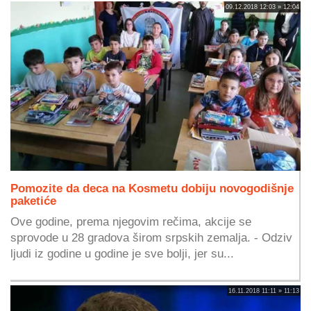
09.12.2018 12:03 » 12:04
Pomozite da deca na Kosmetu dobiju novogodišnje
paketiće
Ove godine, prema njegovim rečima, akcije se
sprovode u 28 gradova širom srpskih zemalja. - Odziv
ljudi iz godine u godine je sve bolji, jer su...
16.11.2018 11:11 » 11:13