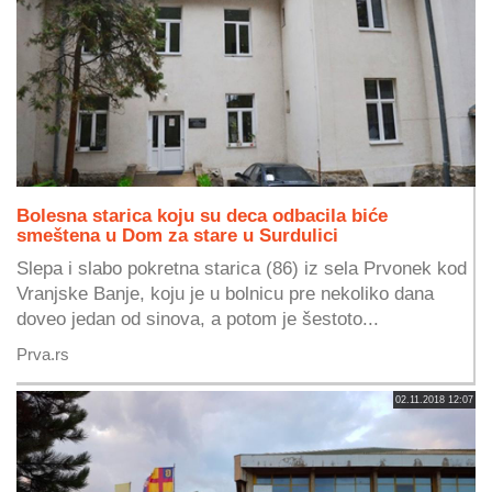
Bolesna starica koju su deca odbacila biće
smeštena u Dom za stare u Surdulici
Slepa i slabo pokretna starica (86) iz sela Prvonek kod
Vranjske Banje, koju je u bolnicu pre nekoliko dana
doveo jedan od sinova, a potom je šestoto...
Prva.rs
02.11.2018 12:07