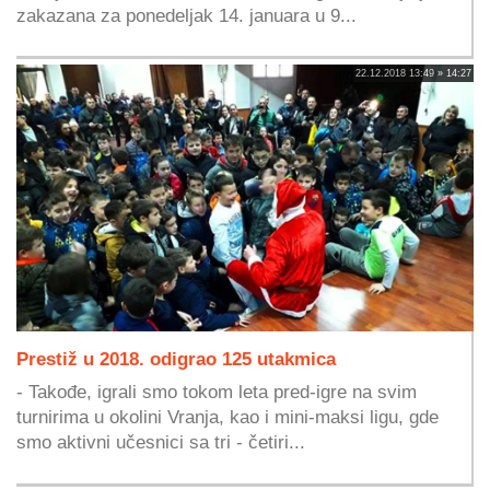
zakazana za ponedeljak 14. januara u 9...
22.12.2018 13:49 » 14:27
Prestiž u 2018. odigrao 125 utakmica
- Takođe, igrali smo tokom leta pred-igre na svim
turnirima u okolini Vranja, kao i mini-maksi ligu, gde
smo aktivni učesnici sa tri - četiri...