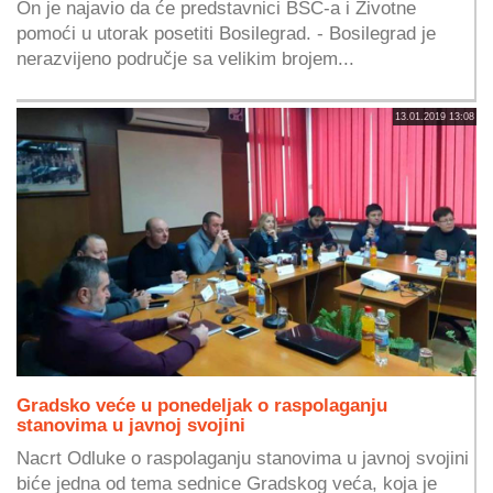
On je najavio da će predstavnici BSC-a i Životne
pomoći u utorak posetiti Bosilegrad. - Bosilegrad je
nerazvijeno područje sa velikim brojem...
13.01.2019 13:08
Gradsko veće u ponedeljak o raspolaganju
stanovima u javnoj svojini
Nacrt Odluke o raspolaganju stanovima u javnoj svojini
biće jedna od tema sednice Gradskog veća, koja je