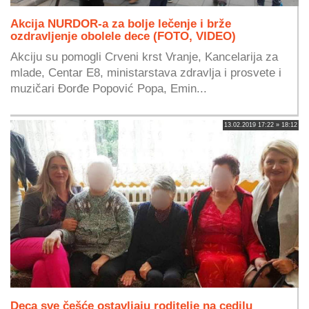
Akcija NURDOR-a za bolje lečenje i brže
ozdravljenje obolele dece (FOTO, VIDEO)
Akciju su pomogli Crveni krst Vranje, Kancelarija za
mlade, Centar E8, ministarstava zdravlja i prosvete i
muzičari Đorđe Popović Popa, Emin...
13.02.2019 17:22 » 18:12
Deca sve češće ostavljaju roditelje na cedilu