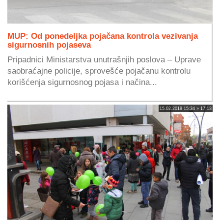
MUP: Od ponedeljka pojačana kontrola vezivanja
sigurnosnih pojaseva
Pripadnici Ministarstva unutrašnjih poslova – Uprave
saobraćajne policije, sprovešće pojačanu kontrolu
korišćenja sigurnosnog pojasa i načina...
15.02.2019 15:34 » 17:13