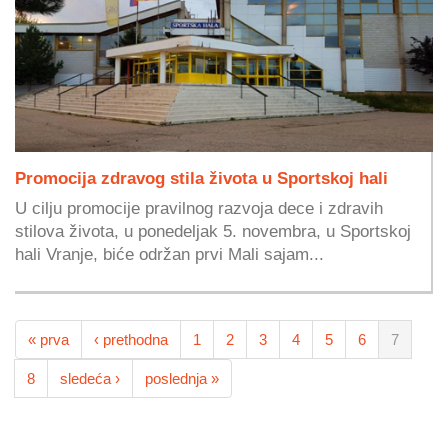
Promocija zdravog stila života u Sportskoj hali
U cilju promocije pravilnog razvoja dece i zdravih
stilova života, u ponedeljak 5. novembra, u Sportskoj
hali Vranje, biće održan prvi Mali sajam...
« prva
‹ prethodna
1
2
3
4
5
6
7
8
sledeća ›
poslednja »