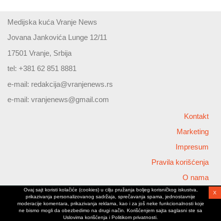
Medijska kuća Vranje News
Jovana Jankovića Lunge 12/11
17501 Vranje, Srbija
tel: +381 62 851 8881
e-mail:
redakcija@vranjenews.rs
e-mail:
vranjenews@gmail.com
Kontakt
Marketing
Impresum
Pravila korišćenja
O nama
Ovaj sajt koristi kolačiće (cookies) u cilju pružanja boljeg korisničkog iskustva,
X
Copyright © 2026 Vranjenews
prikazivanja personalizovanog sadržaja, sprečavanja spama, jednostavnije
All rights reserved
moderacije komentara, prikazivanja reklama, kao i za još neke funkcionalnosti koje
ne bismo mogli da obezbedimo na drugi način. Korišćenjem sajta saglasni ste sa
www.vranjenews.rs
Uslovima korišćenja i Politikom privatnosti.