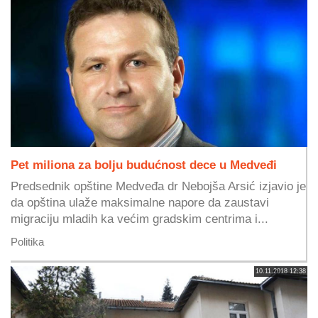
Pet miliona za bolju budućnost dece u Medveđi
Predsednik opštine Medveđa dr Nebojša Arsić izjavio je
da opština ulaže maksimalne napore da zaustavi
migraciju mladih ka većim gradskim centrima i...
Politika
10.11.2018 12:38