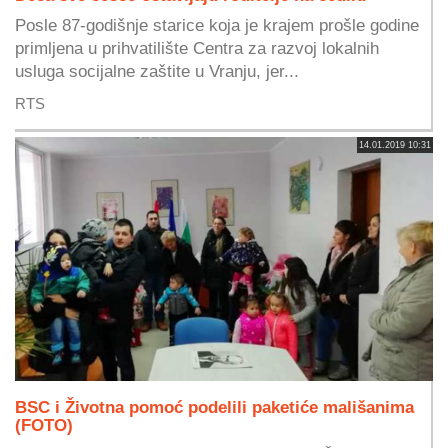
Posle 87-godišnje starice koja je krajem prošle godine
primljena u prihvatilište Centra za razvoj lokalnih
usluga socijalne zaštite u Vranju, jer...
RTS
14.01.2019 10:31
BSC i Životna pomoć podelili paketiće mališanima
(FOTO)