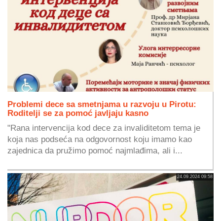
Problemi dece sa smetnjama u razvoju u Pirotu:
Roditelji se za pomoć javljaju kasno
"Rana intervencija kod dece za invaliditetom tema je
koja nas podseća na odgovornost koju imamo kao
zajednica da pružimo pomoć najmlađima, ali i...
24.09.2024 09:58