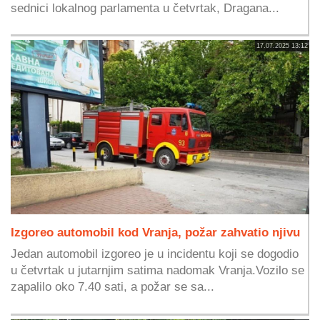
sednici lokalnog parlamenta u četvrtak, Dragana...
17.07.2025 13:12
Izgoreo automobil kod Vranja, požar zahvatio njivu
Jedan automobil izgoreo je u incidentu koji se dogodio
u četvrtak u jutarnjim satima nadomak Vranja.Vozilo se
zapalilo oko 7.40 sati, a požar se sa...