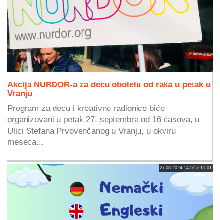
Akcija NURDOR-a za decu obolelu od raka u petak u
Vranju
Program za decu i kreativne radionice biće
organizovani u petak 27. septembra od 16 časova, u
Ulici Stefana Prvovenčanog u Vranju, u okviru
meseca...
27.08.2024 14:52 » 15:01