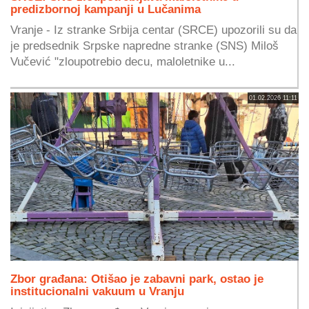
predizbornoj kampanji u Lučanima
Vranje - Iz stranke Srbija centar (SRCE) upozorili su da
je predsednik Srpske napredne stranke (SNS) Miloš
Vučević "zloupotrebio decu, maloletnike u...
01.02.2026 11:11
Zbor građana: Otišao je zabavni park, ostao je
institucionalni vakuum u Vranju