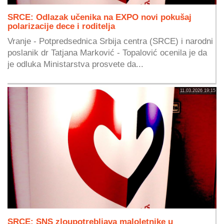
SRCE: Odlazak učenika na EXPO novi pokušaj
polarizacije dece i roditelja
Vranje - Potpredsednica Srbija centra (SRCE) i narodni
poslanik dr Tatjana Marković - Topalović ocenila je da
je odluka Ministarstva prosvete da...
11.03.2026 19:15
SRCE: SNS zloupotrebljava maloletnike u