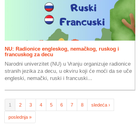
NU: Radionice engleskog, nemačkog, ruskog i
francuskog za decu
Narodni univerzitet (NU) u Vranju organizuje radionice
stranih jezika za decu, u okviru koji će moći da se uče
engleski, nemački, ruski i francuski...
1
2
3
4
5
6
7
8
sledeća ›
poslednja »