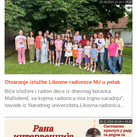
25.06.2025 13:19 » 16:11
Otvaranje izložbe Likovne radionice NU u petak
Biće izloženi i radovi dece iz dnevnog boravka
Maštolend, sa kojima radionica ima trajnu saradnju",
navode iz Narodnog univerziteta.Likovna radionica...
30.11.2024 16:19 » 16:20