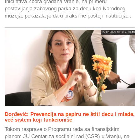
Inicijativa Zbora građana Vranje, na primeru
postavljanja zabavnog parka za decu kod Narodnog
muzeja, pokazala je da u praksi ne postoji institucija...
25.12.2025 10:36 » 10:48
Đorđević: Prevencija na papiru ne štiti decu i mlade,
već sistem koji funkcioniše
Tokom rasprave o Programu rada sa finansijskim
planom JU Centar za socijalni rad (CSR) u Vranju, na