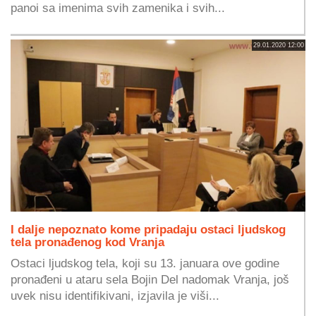
panoi sa imenima svih zamenika i svih...
29.01.2020 12:00
I dalje nepoznato kome pripadaju ostaci ljudskog
tela pronađenog kod Vranja
Ostaci ljudskog tela, koji su 13. januara ove godine
pronađeni u ataru sela Bojin Del nadomak Vranja, još
uvek nisu identifikivani, izjavila je viši...