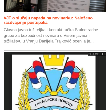
VJT o slučaju napada na novinarku: Naloženo
razdvajanje postupaka
Glavna javna tužiteljka i kontakt tačka Stalne radne
grupe za bezbednost novinara u Višem javnom
tužilaštvu u Vranju Danijela Trajković ocenila je...
25.12.2021 14:11