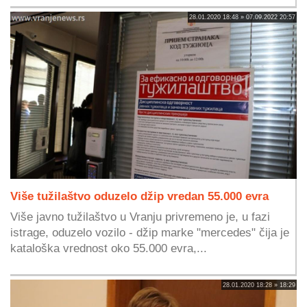
28.01.2020 18:48 » 07.09.2022 20:57
Više tužilaštvo oduzelo džip vredan 55.000 evra
Više javno tužilaštvo u Vranju privremeno je, u fazi
istrage, oduzelo vozilo - džip marke "mercedes" čija je
kataloška vrednost oko 55.000 evra,...
28.01.2020 18:28 » 18:29