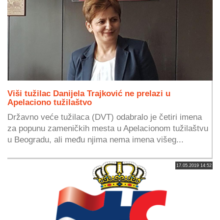
Viši tužilac Danijela Trajković ne prelazi u
Apelaciono tužilaštvo
Državno veće tužilaca (DVT) odabralo je četiri imena
za popunu zameničkih mesta u Apelacionom tužilaštvu
u Beogradu, ali među njima nema imena višeg...
17.05.2019 14:52