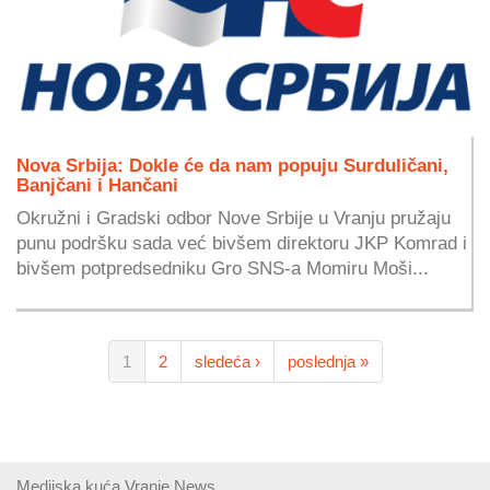
Nova Srbija: Dokle će da nam popuju Surduličani,
Banjčani i Hančani
Okružni i Gradski odbor Nove Srbije u Vranju pružaju
punu podršku sada već bivšem direktoru JKP Komrad i
bivšem potpredsedniku Gro SNS-a Momiru Moši...
1
2
sledeća ›
poslednja »
Medijska kuća Vranje News