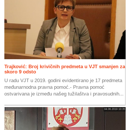
Trajković: Broj krivičnih predmeta u VJT smanjen za
skoro 9 odsto
U radu VJT u 2019. godini evidentirano je 17 predmeta
međunarnodna pravna pomoć.- Pravna pomoć
ostvarivana je između našeg tužilaštva i pravosudnih...
04.06.2019 10:35