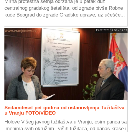
Mirna protestna šetnja održana je u petak duž
centralnog gradskog šetališta, od zgrade bivše Robne
kuće Beograd do zgrade Gradske uprave, uz učešće...
13.02.2020 17:06 » 17:13
Sedamdeset pet godina od ustanovljenja Tužilaštva
u Vranju FOTO/VIDEO
Holove Višeg javnog tužilaštva u Vranju, osim panoa sa
imenima svih okružnih i viših tužilaca, od danas krase i