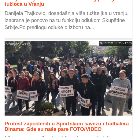
tužioca u Vranju
Danijela Trajković, dosadašnja viša tužiteljka u vranju,
izabrana je ponovo na tu funkciju odlukom Skupštine
Srbije.Po predlogu odluke o izboru na...
29.10.2021 14:25 » 17:05
Protest zaposlenih u Sportskom savezu i fudbalera
Dinama: Gde su naše pare FOTO/VIDEO