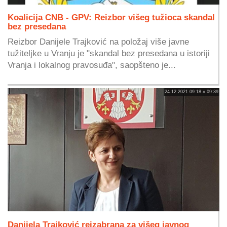
Koalicija CNB - GPV: Reizbor višeg tužioca skandal
bez presedana
Reizbor Danijele Trajković na položaj više javne
tužiteljke u Vranju je "skandal bez presedana u istoriji
Vranja i lokalnog pravosuđa", saopšteno je...
24.12.2021 09:18 » 09:39
Danijela Trajković reizabrana za višeg javnog