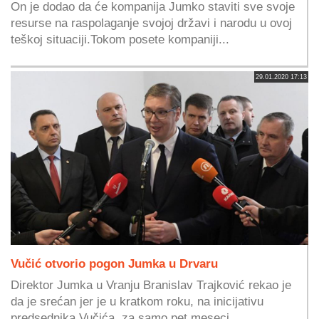
On je dodao da će kompanija Jumko staviti sve svoje
resurse na raspolaganje svojoj državi i narodu u ovoj
teškoj situaciji.Tokom posete kompaniji...
29.01.2020 17:13
Vučić otvorio pogon Jumka u Drvaru
Direktor Jumka u Vranju Branislav Trajković rekao je
da je srećan jer je u kratkom roku, na inicijativu
predsednika Vučića, za samo pet meseci...