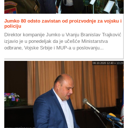
Jumko 80 odsto zavistan od proizvodnje za vojsku i
policiju
Direktor kompanije Jumko u Vranju Branislav Trajković
izjavio je u ponedeljak da je učešće Ministarstva
odbrane, Vojske Srbije i MUP-a u poslovanju...
08.10.2020 12:40 » 13:23