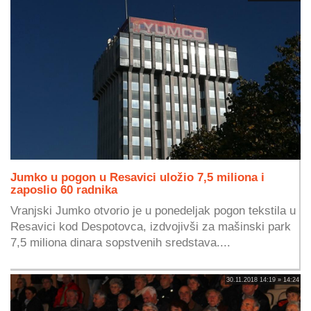
Jumko u pogon u Resavici uložio 7,5 miliona i
zaposlio 60 radnika
Vranjski Jumko otvorio je u ponedeljak pogon tekstila u
Resavici kod Despotovca, izdvojivši za mašinski park
7,5 miliona dinara sopstvenih sredstava....
30.11.2018 14:19 » 14:24