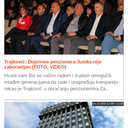
Trajković: Doprinos penzionera Jumka nije
zaboravljen (FOTO, VIDEO)
Hvala vam što se vašim radom i trudom omogućili
mlađim generacijama da rade i unapređuju kompaniju -
rekao je Trajković u obraćanju penzionerima.Za...
04.10.2018 12:38 » 12:39