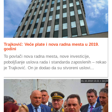
Trajković: Veće plate i nova radna mesta u 2019.
godini
To povlači nova radna mesta, nove investicije,
poboljšanje uslova rada i standarda zaposlenih – rekao
je Trajković. On je dodao da su stvoreni uslovi...
01.10.2018 13:21 » 14:23