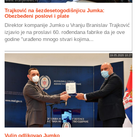
Trajković na šezdesetogodišnjicu Jumka:
Obezbeđeni poslovi i plate
Direktor kompanije Jumko u Vranju Branislav Trajković
izjavio je na proslavi 60. rođendana fabrike da je ove
godine "urađeno mnogo stvari kojima...
19.05.2020 10:27
Vulin odlikovao Jumko