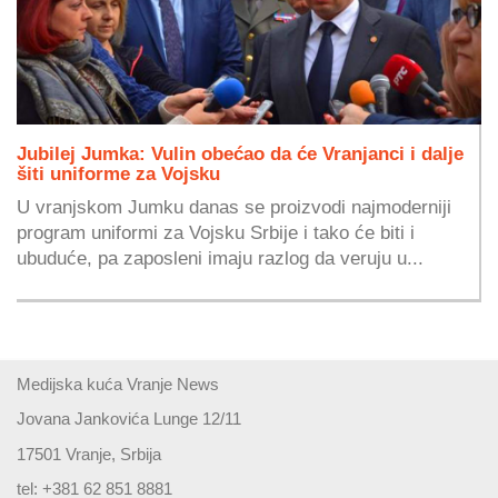
Jubilej Jumka: Vulin obećao da će Vranjanci i dalje
šiti uniforme za Vojsku
U vranjskom Jumku danas se proizvodi najmoderniji
program uniformi za Vojsku Srbije i tako će biti i
ubuduće, pa zaposleni imaju razlog da veruju u...
Medijska kuća Vranje News
Jovana Jankovića Lunge 12/11
17501 Vranje, Srbija
tel: +381 62 851 8881