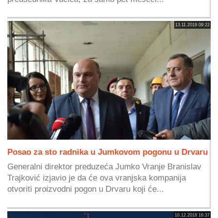
13.11.2019 09:22
Posao za sto radnika u Jumkovom pogonu u Drvaru
Generalni direktor preduzeća Jumko Vranje Branislav
Trajković izjavio je da će ova vranjska kompanija
otvoriti proizvodni pogon u Drvaru koji će...
10.12.2018 16:37