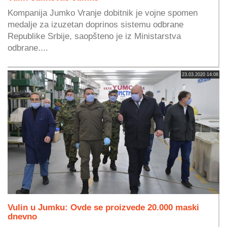
Kompanija Jumko Vranje dobitnik je vojne spomen
medalje za izuzetan doprinos sistemu odbrane
Republike Srbije, saopšteno je iz Ministarstva
odbrane....
23.03.2020 14:08
Vulin u Jumku: Ovde se proizvede 20.000 maski
dnevno