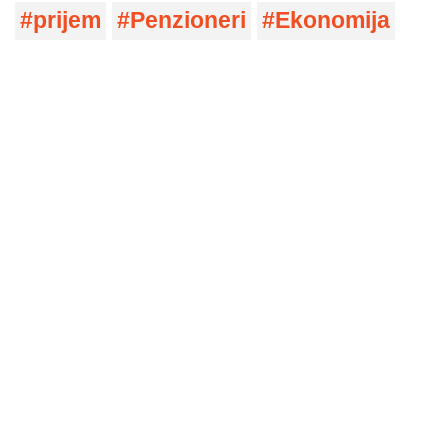
prijem
Penzioneri
Ekonomija