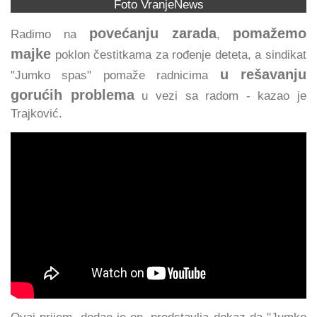
Foto VranjeNews
povećanju zarada
pomažemo
Radimo na
,
majke
poklon čestitkama za rođenje deteta, a sindikat
u rešavanju
"Jumko spas" pomaže radnicima
gorućih problema
u vezi sa radom - kazao je
Trajković.
Ovaj prijem, dodao je on, predstavlja dokaz da "Jumko