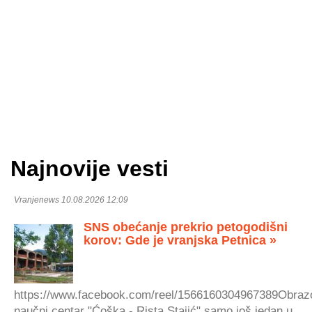
Najnovije vesti
Vranjenews 10.08.2026 12:09
SNS obećanje prekrio petogodišni
korov: Gde je vranjska Petnica »
https://www.facebook.com/reel/1566160304967389Obraz
naučni centar "Ćoška - Rista Stajić" samo još jedan u