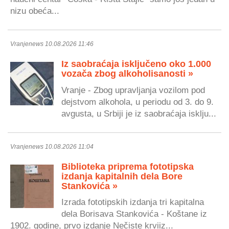
nizu obeća...
Vranjenews 10.08.2026 11:46
Iz saobraćaja isključeno oko 1.000
vozača zbog alkoholisanosti »
Vranje - Zbog upravljanja vozilom pod
dejstvom alkohola, u periodu od 3. do 9.
avgusta, u Srbiji je iz saobraćaja isklju...
Vranjenews 10.08.2026 11:04
Biblioteka priprema fototipska
izdanja kapitalnih dela Bore
Stankovića »
Izrada fototipskih izdanja tri kapitalna
dela Borisava Stankovića - Koštane iz
1902. godine, prvo izdanje Nečiste krviiz...