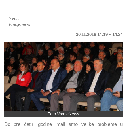
Izvor:
Vranjenews
30.11.2018 14:19 » 14:24
Foto VranjeNews
Do pre četiri godine imali smo velike probleme u