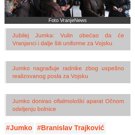
Foto VranjeNews
Jubilej Jumka: Vulin obećao da će
Vranjanci i dalje šiti uniforme za Vojsku
Jumko nagrađuje radnike zbog uspešno
realizovanog posla za Vojsku
Jumko donirao oftalmološki aparat Očnom
odeljenju bolnice
Jumko
Branislav Trajković