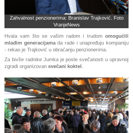
Zahvalnost penzionerima: Branislav Trajković. Foto
VranjeNews
Hvala vam što se vašim radom i trudom
omogućili
mlađim generacijama
da rade i unapređuju kompaniju
- rekao je Trajković u obraćanju penzionerima.
Za bivše radnike Jumka je posle svečanosti u upravnoj
zgradi organizovan
svečani koktel
.