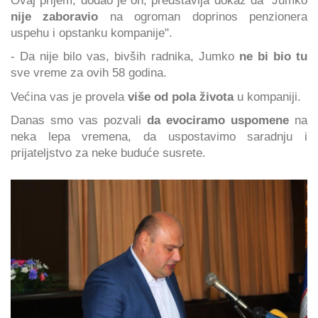
nije zaboravio
na ogroman doprinos penzionera
uspehu i opstanku kompanije".
- Da nije bilo vas, bivših radnika, Jumko
ne bi bio tu
sve vreme za ovih 58 godina.
Većina vas je provela
više od pola života
u kompaniji.
Danas smo vas pozvali
da evociramo uspomene
na
neka lepa vremena, da uspostavimo saradnju i
prijateljstvo za neke buduće susrete.