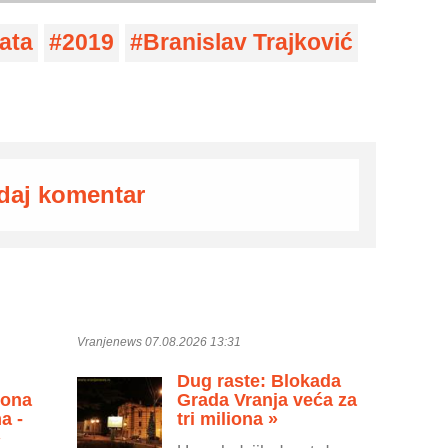
ata
2019
Branislav Trajković
daj komentar
Vranjenews 07.08.2026 13:31
Dug raste: Blokada
zona
Grada Vranja veća za
a -
tri miliona »
»