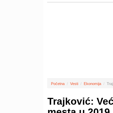
Početna
Vesti
Ekonomija
Tra
Trajković: Već
mesta u 2019.