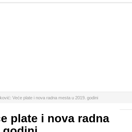
jković: Veće plate i nova radna mesta u 2019. godini
e plate i nova radna
 godini