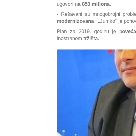
ugovori n
a 850 miliona.
- Rešavani su mnogobrojni probl
modernizovana
i „Jumko“ je pon
Plan za 2019. godinu je p
oveća
inostranom tržišta.