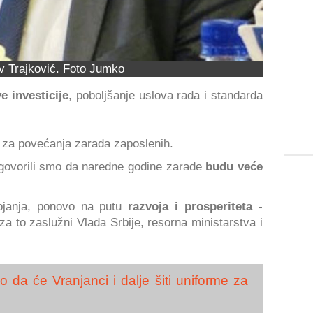
v Trajković. Foto Jumko
e investicije
, poboljšanje uslova rada i standarda
za povećanja zarada zaposlenih.
ovorili smo da naredne godine zarade
budu veće
ojanja, ponovo na putu
razvoja i prosperiteta -
za to zaslužni Vlada Srbije, resorna ministarstva i
 da će Vranjanci i dalje šiti uniforme za