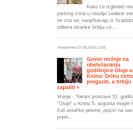
Kako će izgledati no
parking zona u naselju Ledene ste
ne zna se, saopštavaju iz Gradsk
odbora stranke Srbija ce...
Vranjenews 07.08.2026 13:05
Govor mržnje na
obeležavanju
godišnjice Oluje u
Kninu: Drinu ćem
pregaziti, a Srbiju
zapaliti »
Vranje - Tokom proslave 31. godiš
"Oluje" u Kninu 5. avgusta mogle 
čuti ustaške pesme, pozivi na nasi
prem...