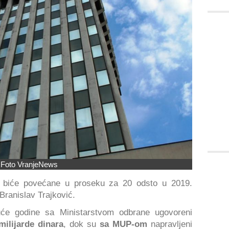
Foto VranjeNews
o biće povećane u proseku za 20 odsto u 2019.
 Branislav Trajković.
će godine sa Ministarstvom odbrane ugovoreni
milijarde dinara
, dok su
sa MUP-om
napravljeni