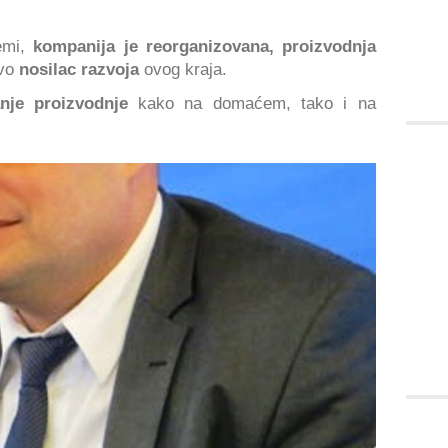
emi,
kompanija je reorganizovana, proizvodnja
ovo
nosilac razvoja
ovog kraja.
nje proizvodnje
kako na domaćem, tako i na