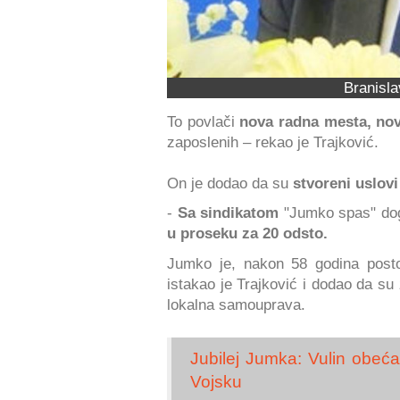
Branisla
To povlači
nova radna mesta, nov
zaposlenih – rekao je Trajković.
On je dodao da su
stvoreni uslovi
-
Sa sindikatom
"Jumko spas" dog
u proseku za 20 odsto.
Jumko je, nakon 58 godina post
istakao je Trajković i dodao da su 
lokalna samouprava.
Jubilej Jumka: Vulin obećao
Vojsku