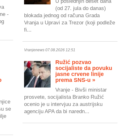
U poslednjih deset dana
va
(od 27. jula do danas)
ne -
blokada jednog od računa Grada
og
Vranja u Upravi za Trezor (koji podleže
fi...
Vranjenews 07.08.2026 12:51
Ružić pozvao
socijaliste da povuku
jasne crvene linije
o
prema SNS-u »
Vranje - Bivši ministar
prosvete, socijalista Branko Ružić
njice
ocenio je u intervjuu za austrijsku
su se
agenciju APA da bi naredn...
lje