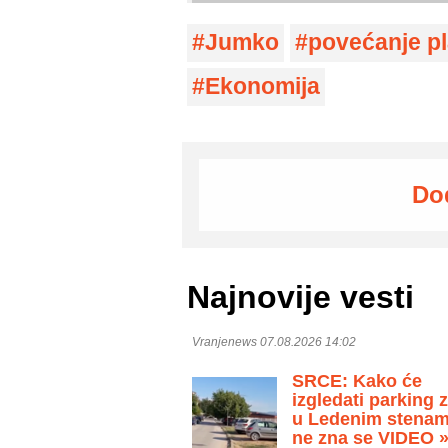
Jumko
povećanje pl
Ekonomija
Do
Najnovije vesti
Vranjenews 07.08.2026 14:02
SRCE: Kako će
izgledati parking 
u Ledenim stenam
ne zna se VIDEO 