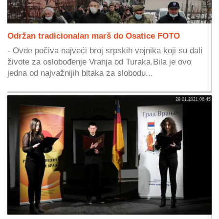
Održan tradicionalan marš do Osatice FOTO
- Ovde počiva najveći broj srpskih vojnika koji su dali
živote za oslobođenje Vranja od Turaka.Bila je ovo
jedna od najvažnijih bitaka za slobodu...
29.01.2021 08:45