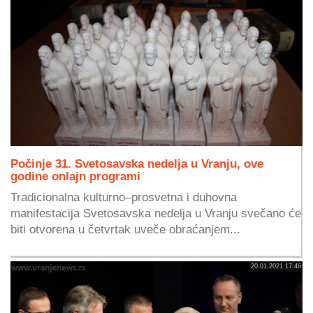
Počinje 31. Svetosavska nedelja u Vranju, ove
godine onlajn programi
Tradicionalna kulturno–prosvetna i duhovna
manifestacija Svetosavska nedelja u Vranju svečano će
biti otvorena u četvrtak uveče obraćanjem...
20.01.2021 17:46