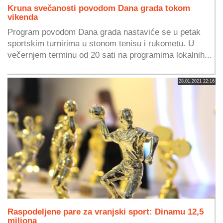
Kruna svečanosti povodom Dana grada tokom
vikenda
Program povodom Dana grada nastaviće se u petak
sportskim turnirima u stonom tenisu i rukometu. U
večernjem terminu od 20 sati na programima lokalnih...
28.01.2021 22:16
Raspodeljene pare za vranjski sport: Dinamu 12,5
miliona