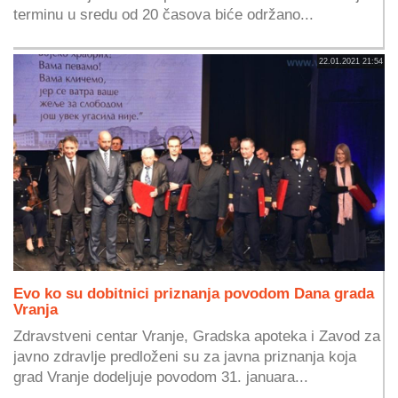
terminu u sredu od 20 časova biće održano...
22.01.2021 21:54
Evo ko su dobitnici priznanja povodom Dana grada
Vranja
Zdravstveni centar Vranje, Gradska apoteka i Zavod za
javno zdravlje predloženi su za javna priznanja koja
grad Vranje dodeljuje povodom 31. januara...