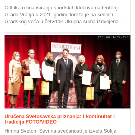
Odluka o finansiranju sportskih klubova na teritoriji
Grada Vranja u 2021. godini doneta je na sednici
Gradskog veća u četvrtak.Ukupna suma izdvojena...
27.01.2021 14:33 » 15:01
Uručena Svetosavska priznanja: I kontinuitet i
tradicija FOTO/VIDEO
Himnu Svetom Savi na svečanosti je izvela Sofija