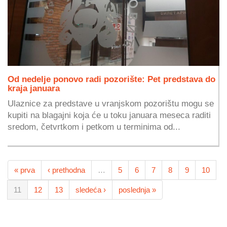
Od nedelje ponovo radi pozorište: Pet predstava do
kraja januara
Ulaznice za predstave u vranjskom pozorištu mogu se
kupiti na blagajni koja će u toku januara meseca raditi
sredom, četvrtkom i petkom u terminima od...
« prva
‹ prethodna
…
5
6
7
8
9
10
11
12
13
sledeća ›
poslednja »