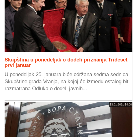
Skupština u ponedeljak o dodeli priznanja Trideset
prvi januar
U ponedeljak 25. januara biće održana sedma sednica
Skupštine grada Vranja, na kojoj će između ostalog biti
razmatrana Odluka o dodeli javnih...
13.01.2021 14:50