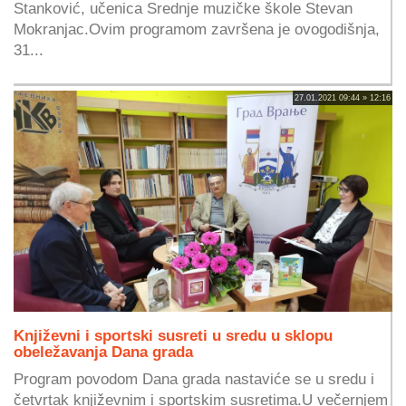
Stanković, učenica Srednje muzičke škole Stevan
Mokranjac.Ovim programom završena je ovogodišnja,
31...
27.01.2021 09:44 » 12:16
Književni i sportski susreti u sredu u sklopu
obeležavanja Dana grada
Program povodom Dana grada nastaviće se u sredu i
četvrtak književnim i sportskim susretima.U večernjem