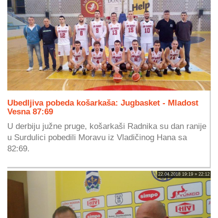
Ubedljiva pobeda košarkaša: Jugbasket - Mladost
Vesna 87:69
U derbiju južne pruge, košarkaši Radnika su dan ranije
u Surdulici pobedili Moravu iz Vladičinog Hana sa
82:69.
22.04.2018 19:19 » 22:12