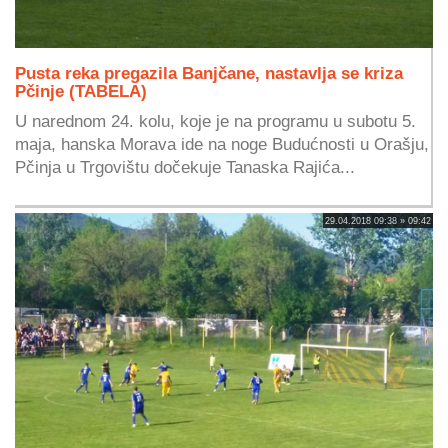
Pusta reka pregazila Banjčane, nastavlja se kriza
Pčinje (TABELA)
U narednom 24. kolu, koje je na programu u subotu 5.
maja, hanska Morava ide na noge Budućnosti u Orašju,
Pčinja u Trgovištu dočekuje Tanaska Rajića...
29.04.2018 09:38 » 09:42