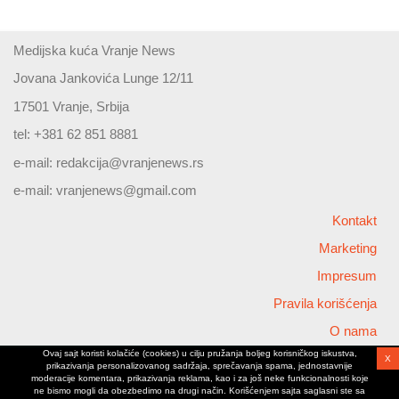
Medijska kuća Vranje News
Jovana Jankovića Lunge 12/11
17501 Vranje, Srbija
tel: +381 62 851 8881
e-mail:
redakcija@vranjenews.rs
e-mail:
vranjenews@gmail.com
Kontakt
Marketing
Impresum
Pravila korišćenja
O nama
Ovaj sajt koristi kolačiće (cookies) u cilju pružanja boljeg korisničkog iskustva,
X
Copyright © 2026 Vranjenews
prikazivanja personalizovanog sadržaja, sprečavanja spama, jednostavnije
All rights reserved
moderacije komentara, prikazivanja reklama, kao i za još neke funkcionalnosti koje
ne bismo mogli da obezbedimo na drugi način. Korišćenjem sajta saglasni ste sa
www.vranjenews.rs