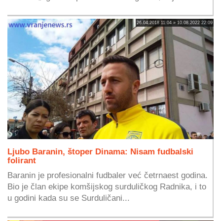
26.04.2018 11:04 » 10.08.2022 22:09
Ljubo Baranin, štoper Dinama: Nisam fudbalski
folirant
Baranin je profesionalni fudbaler već četrnaest godina.
Bio je član ekipe komšijskog surduličkog Radnika, i to
u godini kada su se Surduličani...