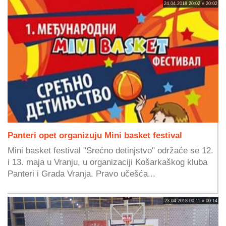
24.04.2018 20:02 » 20:02
Panteri opet organizuju Mini basket festival
Mini basket festival "Srećno detinjstvo" održaće se 12.
i 13. maja u Vranju, u organizaciji Košarkaškog kluba
Panteri i Grada Vranja. Pravo učešća...
23.04.2018 00:11 » 00:14