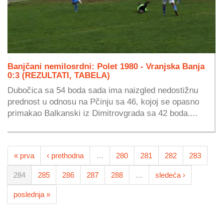
Banjčani nemilosrdni: Polet 1980 - Vranjska Banja
0:3 (REZULTATI, TABELA)
Dubočica sa 54 boda sada ima naizgled nedostižnu
prednost u odnosu na Pčinju sa 46, kojoj se opasno
primakao Balkanski iz Dimitrovgrada sa 42 boda....
« prva
‹ prethodna
…
280
281
282
283
284
285
286
287
288
…
sledeća ›
poslednja »