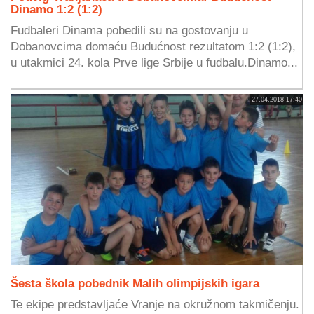
Dinamo 1:2 (1:2)
Fudbaleri Dinama pobedili su na gostovanju u
Dobanovcima domaću Budućnost rezultatom 1:2 (1:2),
u utakmici 24. kola Prve lige Srbije u fudbalu.Dinamo...
27.04.2018 17:40
Šesta škola pobednik Malih olimpijskih igara
Te ekipe predstavljaće Vranje na okružnom takmičenju.