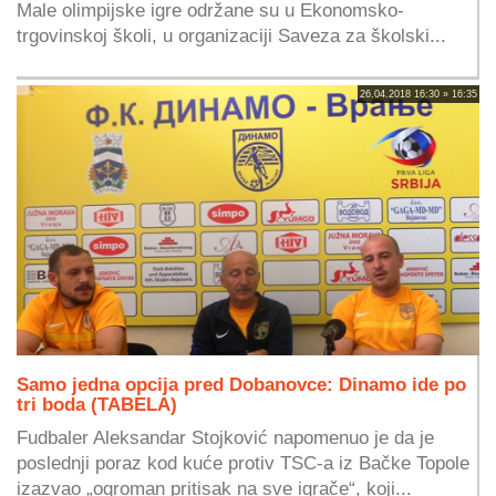
Male olimpijske igre održane su u Ekonomsko-
trgovinskoj školi, u organizaciji Saveza za školski...
26.04.2018 16:30 » 16:35
Samo jedna opcija pred Dobanovce: Dinamo ide po
tri boda (TABELA)
Fudbaler Aleksandar Stojković napomenuo je da je
poslednji poraz kod kuće protiv TSC-a iz Bačke Topole
izazvao „ogroman pritisak na sve igrače“, koji...