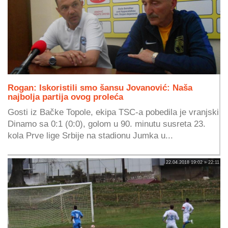
Rogan: Iskoristili smo šansu Jovanović: Naša
najbolja partija ovog proleća
Gosti iz Bačke Topole, ekipa TSC-a pobedila je vranjski
Dinamo sa 0:1 (0:0), golom u 90. minutu susreta 23.
kola Prve lige Srbije na stadionu Jumka u...
22.04.2018 19:02 » 22:11