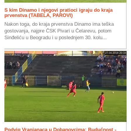
S kim Dinamo i njegovi pratioci igraju do kraja
prvenstva (TABELA, PAROVI)
Nakon toga, do kraja prvenstva Dinamo ima teška
gostovanja, najpre ČSK Pivari u Čelarevu, potom
Sinđeliću u Beogradu i u poslednjem 30. kolu...
27.04.2018 20:16
Podvig Vranjanaca u Dobanovcima: Budućnost -