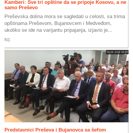
Kamberi: Sve tri opštine da se pripoje Kosovu, a ne
samo Preševo
Preševska dolina mora se sagledati u celosti, sa trima
opštinama Preševom, Bujanovcem i Medveđom,
ukoliko se ide na varijantu pripajanja, izjavio je...
N1
24.08.2018 08:07
Predstavnici Preševa i Bujanovca sa šefom