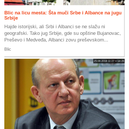
Blic na licu mesta: Šta muči Srbe i Albance na jugu
Srbije
Hajde istorijski, ali Srbi i Albanci se ne slažu ni
geografski. Tako jug Srbije, gde su opštine Bujanovac,
Preševo i Medveđa, Albanci zovu preševskom...
Blic
25.08.2018 11:27 » 14:26