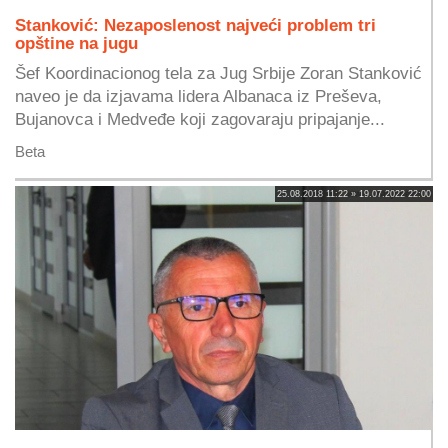
Stanković: Nezaposlenost najveći problem tri
opštine na jugu
Šef Koordinacionog tela za Jug Srbije Zoran Stanković
naveo je da izjavama lidera Albanaca iz Preševa,
Bujanovca i Medveđe koji zagovaraju pripajanje...
Beta
25.08.2018 11:22 » 19.07.2022 22:00