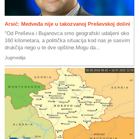
Arsić: Medveđa nije u takozvanoj Preševskoj dolini
"Od Preševa i Bujanovca smo geografski udaljeni oko
160 kilometara, a politička situacija kod nas je sasvim
drukčija nego u te dve opštine.Mogu da...
Jugmedija
28.08.2018 09:45 » 19.07.2022 22:00