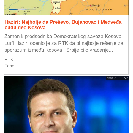
Haziri: Najbolje da Preševo, Bujanovac i Medveđa
budu deo Kosova
Zamenik predsednika Demokratskog saveza Kosova
Lutfi Haziri ocenio je za RTK da bi najbolje rešenje za
sporazum između Kosova i Srbije bilo vraćanje...
RTK
Fonet
29.08.2018 10:22