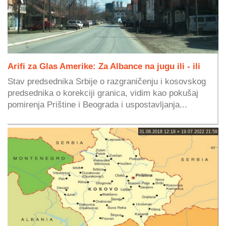
Arifi za Glas Amerike: Za Albance na jugu ili - ili
Stav predsednika Srbije o razgraničenju i kosovskog
predsednika o korekciji granica, vidim kao pokušaj
pomirenja Prištine i Beograda i uspostavljanja...
31.08.2018 12:18 » 19.07.2022 21:59