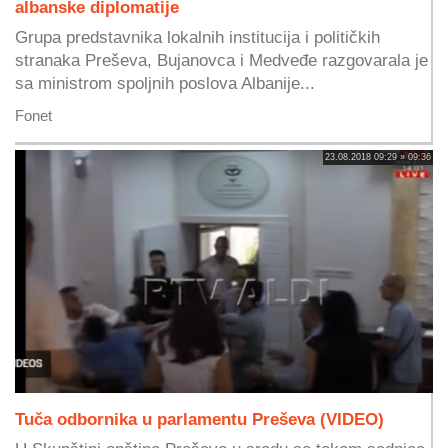
albanske diplomatije
Grupa predstavnika lokalnih institucija i političkih
stranaka Preševa, Bujanovca i Medveđe razgovarala je
sa ministrom spoljnih poslova Albanije...
Fonet
23.08.2018 09:29 » 09:36
Tuča odbornika u parlamentu Preševa (VIDEO)