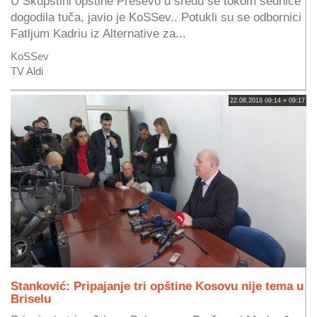
U Skupštini opštine Preševo u sredu se tokom sednice
dogodila tuča, javio je KoSSev.. Potukli su se odbornici
Fatljum Kadriu iz Alternative za...
KoSSev
TV Aldi
22.08.2018 09:14 » 09:17
Stanković: Pripajanje tri opštine Kosovu nije tema u
Briselu