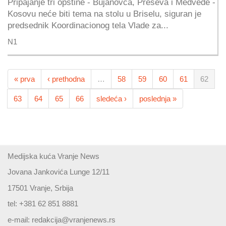
Pripajanje tri opštine - Bujanovca, Preševa i Medveđe -
Kosovu neće biti tema na stolu u Briselu, siguran je
predsednik Koordinacionog tela Vlade za...
N1
« prva
‹ prethodna
…
58
59
60
61
62
63
64
65
66
sledeća ›
poslednja »
Medijska kuća Vranje News
Jovana Jankovića Lunge 12/11
17501 Vranje, Srbija
tel: +381 62 851 8881
e-mail:
redakcija@vranjenews.rs