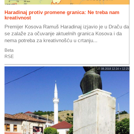
Haradinaj protiv promene granica: Ne treba nam
kreativnost
Premijer Kosova Ramuš Haradinaj izjavio je u Draču da
se zalaže za očuvanje aktuelnih granica Kosova i da
nema potreba za kreativnošću u crtanju...
Beta
RSE
27.08.2018 12:24 » 12:25