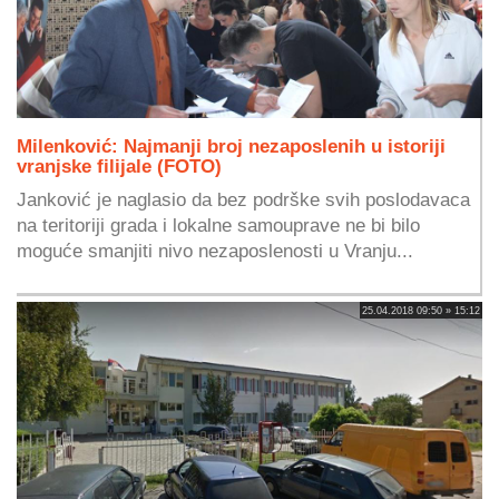
Milenković: Najmanji broj nezaposlenih u istoriji
vranjske filijale (FOTO)
Janković je naglasio da bez podrške svih poslodavaca
na teritoriji grada i lokalne samouprave ne bi bilo
moguće smanjiti nivo nezaposlenosti u Vranju...
25.04.2018 09:50 » 15:12