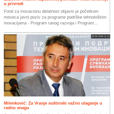
u privredi
Fond za inovacionu delatnost objavio je početkom
meseca javni poziv za programe podrške tehnološkim
inovacijama - Program ranog razvoja i Program...
18.04.2018 11:12
Milenković: Za Vranje suštinski važno ulaganje u
radnu snagu