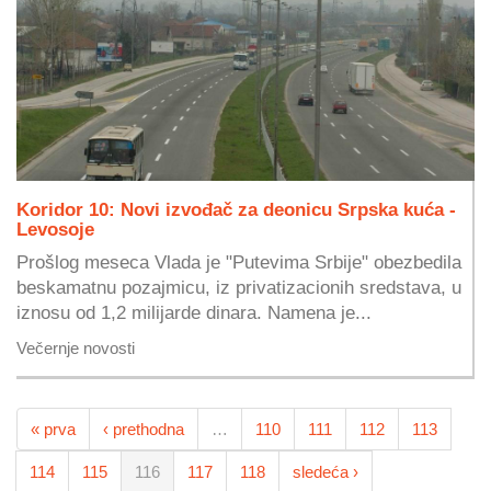
Koridor 10: Novi izvođač za deonicu Srpska kuća -
Levosoje
Prošlog meseca Vlada je "Putevima Srbije" obezbedila
beskamatnu pozajmicu, iz privatizacionih sredstava, u
iznosu od 1,2 milijarde dinara. Namena je...
Večernje novosti
« prva
‹ prethodna
…
110
111
112
113
114
115
116
117
118
sledeća ›