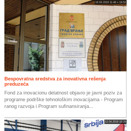
16.04.2018 11:46 » 19:52
Bespovratna sredstva za inovativna rešenja
preduzeća
Fond za inovacionu delatnost objavio je javni poziv za
programe podrške tehnološkim inovacijama - Program
ranog razvoja i Program sufinansiranja...
12.04.2018 10:29