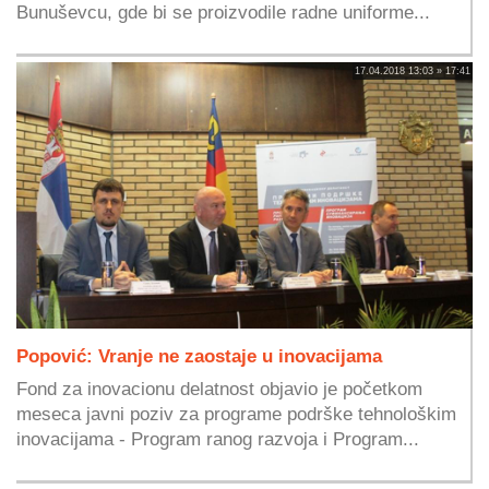
Bunuševcu, gde bi se proizvodile radne uniforme...
17.04.2018 13:03 » 17:41
Popović: Vranje ne zaostaje u inovacijama
Fond za inovacionu delatnost objavio je početkom
meseca javni poziv za programe podrške tehnološkim
inovacijama - Program ranog razvoja i Program...