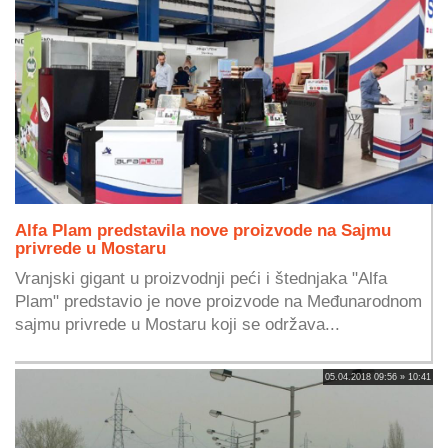
Alfa Plam predstavila nove proizvode na Sajmu
privrede u Mostaru
Vranjski gigant u proizvodnji peći i štednjaka "Alfa
Plam" predstavio je nove proizvode na Međunarodnom
sajmu privrede u Mostaru koji se održava...
05.04.2018 09:56 » 10:41