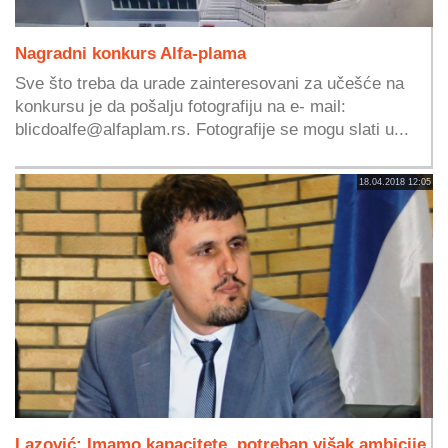
Nagradni konkurs Alfa-plama
Sve što treba da urade zainteresovani za učešće na
konkursu je da pošalju fotografiju na e- mail:
blicdoalfe@alfaplam.rs
. Fotografije se mogu slati u...
18.04.2018 12:05
Lazović: Imamo kapacitete, potreban višak ambicije