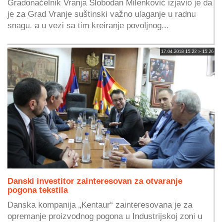
Gradonačelnik Vranja Slobodan Milenković izjavio je da
je za Grad Vranje suštinski važno ulaganje u radnu
snagu, a u vezi sa tim kreiranje povoljnog...
17.04.2018 15:22 » 15:26
Danski investitor zainteresovan za otvaranje
pogona tekstila
Danska kompanija „Kentaur“ zainteresovana je za
opremanje proizvodnog pogona u Industrijskoj zoni u