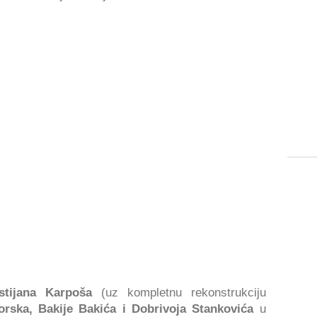
stijana Karpoša
(uz kompletnu rekonstrukciju
orska, Bakije Bakića i Dobrivoja Stankovića
u