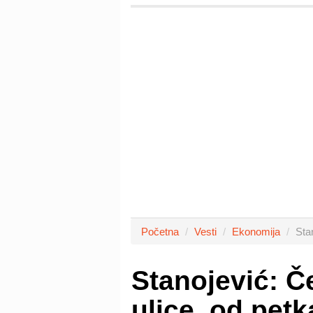
Početna
Vesti
Ekonomija
Sta
Stanojević: Č
ulice, od petk