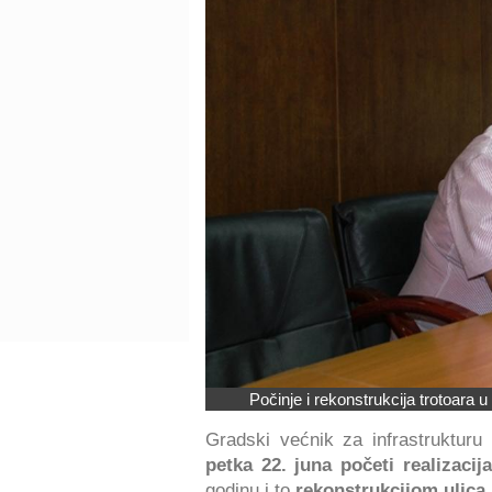
Počinje i rekonstrukcija trotoara 
Gradski većnik za infrastrukturu
petka 22. juna početi realiza
godinu i to
rekonstrukcijom ulica