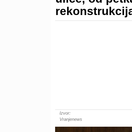
rekonstrukcij
Izvor:
Vranjenews