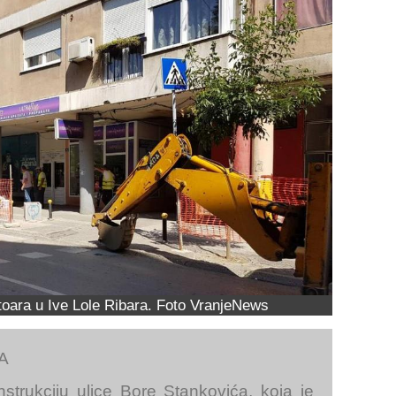
otoara u Ive Lole Ribara. Foto VranjeNews
A
nstrukciju ulice Bore Stankovića, koja je