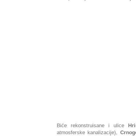
Biće rekonstruisane i ulice
Hri
atmosferske kanalizacije),
Crnog