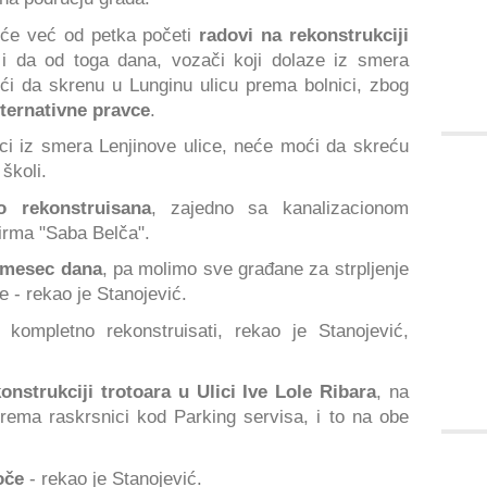
 će već od petka početi
radovi na rekonstrukciji
 i da od toga dana, vozači koji dolaze iz smera
i da skrenu u Lunginu ulicu prema bolnici, zbog
lternativne pravce
.
ici iz smera Lenjinove ulice, neće moći da skreću
školi.
o rekonstruisana
, zajedno sa kanalizacionom
irma "Saba Belča".
 mesec dana
, pa molimo sve građane za strpljenje
e - rekao je Stanojević.
kompletno rekonstruisati, rekao je Stanojević,
onstrukciji trotoara u Ulici Ive Lole Ribara
, na
ema raskrsnici kod Parking servisa, i to na obe
oče
- rekao je Stanojević.