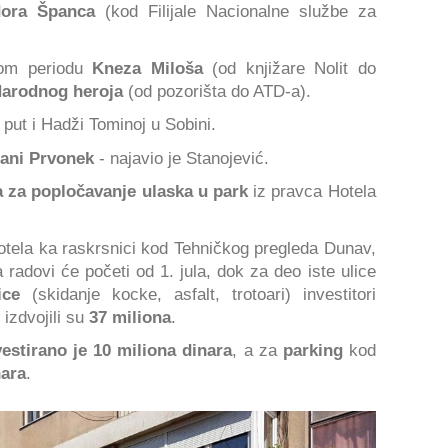
dora Španca
(kod Filijale Nacionalne službe za
nom periodu
Kneza Miloša
(od knjižare Nolit do
arodnog heroja
(od pozorišta do ATD-a).
 put i Hadži Tominoj u Sobini.
ani Prvonek
- najavio je Stanojević.
a za popločavanje ulaska u park
iz pravca Hotela
otela ka raskrsnici kod Tehničkog pregleda Dunav,
 radovi će početi od 1. jula, dok za deo iste ulice
ice
(skidanje kocke, asfalt, trotoari) investitori
 izdvojili su
37 miliona
.
estirano je 10 miliona dinara
, a za
parking
kod
nara
.