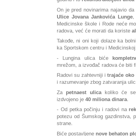
On je pred novinarima najavio da
Ulice Jovana Jankovića Lunge
,
Medicinske škole i Rode neće moć
radova, već će morati da koriste
a
Takođe, ni oni koji dolaze ka boln
ka Sportskom centru i Medicinskoj 
- Lungina ulica biće
kompletn
mrežom, a izvođač radova će biti f
Radovi su zahtevniji i
trajaće oko
i razumevanje zbog zatvaranja ulic
Za
petnaest ulica
koliko će se 
izdvojeno je
40 miliona dinara
.
- Od petka počinju i radovi na
rek
potezu od Šumskog gazdinstva, pr
strane.
Biće postavljene
nove behaton pl