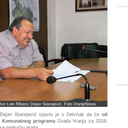
u Ive Lole Ribara: Dejan Stanojević. Foto VranjeNews
 Dejan Stanojević izjavio je u četvrtak da će
od
cija Komunalnog programa
Grada Vranja za 2018.
na području grada.