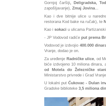
Gornjoj čaršiji
, Deligradska, To
zapošljavanje),
Zmaj Jovina
...
Kao i dve bitnije ulice u nared
restorana Kod bake na ručak), te
N
Kao i
sokaci
u ulicama Partizanski
- JP Vodovod radiće
put prema Br
Vodovod je izdvojio
400.000 dinar
Vranje, dodao je on.
Za uređenje
Radničke ulice
, od M
biće izdvojeno 10 miliona dinara, a
od Motela do Železničke stan
Ministarstvo privrede i Grad Vranje
U lokalni put
Ćukovac - Dulan inv
Gradske biblioteke
3,5 miliona di