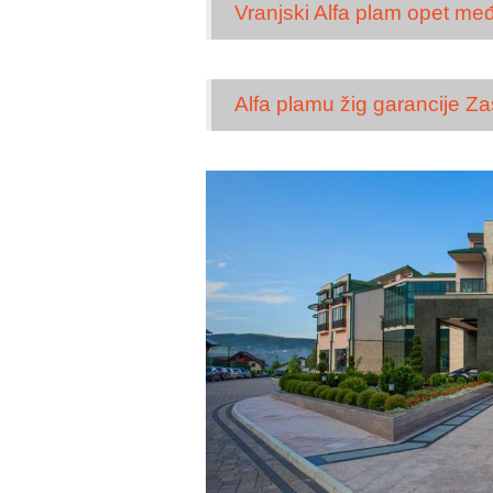
Vranjski Alfa plam opet međ
Alfa plamu žig garancije Za