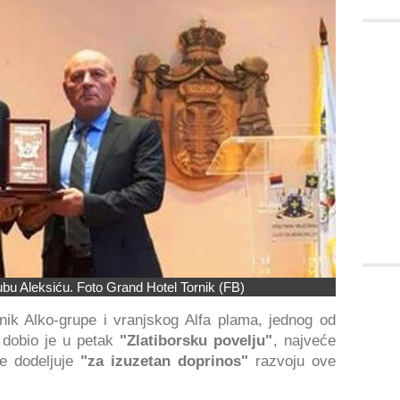
ubu Aleksiću. Foto Grand Hotel Tornik (FB)
snik Alko-grupe i vranjskog Alfa plama, jednog od
 dobio je u petak
"Zlatiborsku povelju"
, najveće
se dodeljuje
"za izuzetan doprinos"
razvoju ove