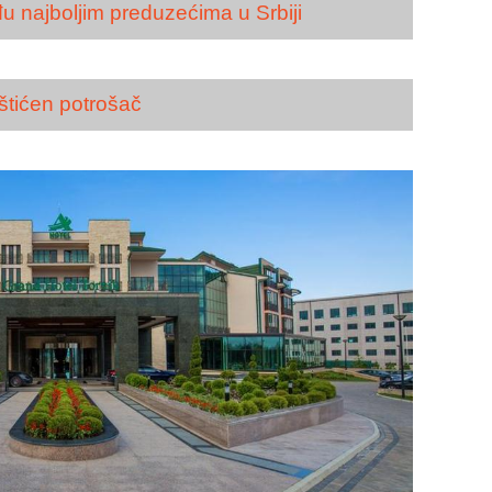
u najboljim preduzećima u Srbiji
štićen potrošač