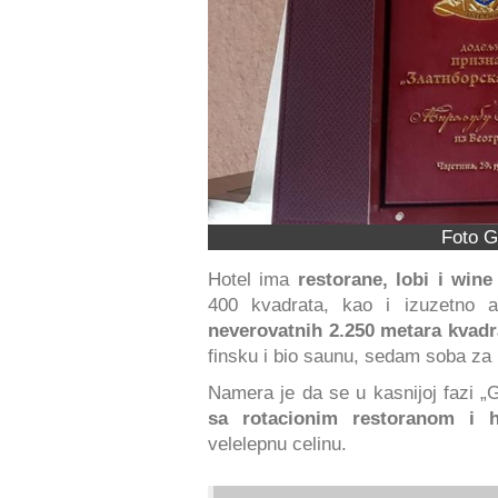
Foto G
Hotel ima
restorane, lobi i wine
400 kvadrata, kao i izuzetno a
neverovatnih 2.250 metara kvadr
finsku i bio saunu, sedam soba za 
Namera je da se u kasnijoj fazi „Gr
sa rotacionim restoranom i 
velelepnu celinu.