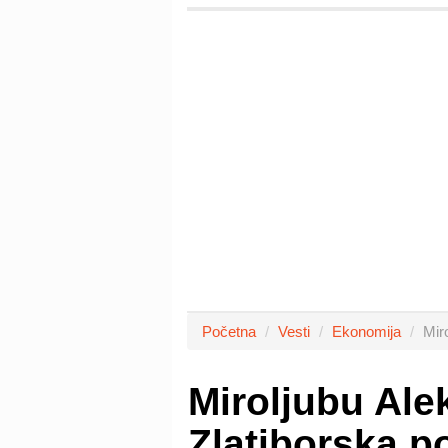
Početna
Vesti
Ekonomija
Mir
Miroljubu Ale
Zlatiborska p