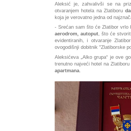
Aleksić je, zahvalivši se na pr
otvaranjem hotela na Zlatiboru
da
koja je verovatno jedna od najznač
- Srećan sam što će Zlatibor vrlo 
aerodrom, autoput
, što će stvori
evidentiranih, i otvaranje Zlatib
ovogodišnji dobitnik "Zlatiborske po
Aleksićeva „Alko grupa“ je ove go
trenutno najveći hotel na Zlatiboru 
apartmana
.