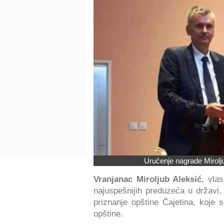
Uručenje nagrade Mirolj
Vranjanac Miroljub Aleksić
, vla
najuspešnijih preduzeća u državi,
priznanje opštine Čajetina, koje 
opštine.