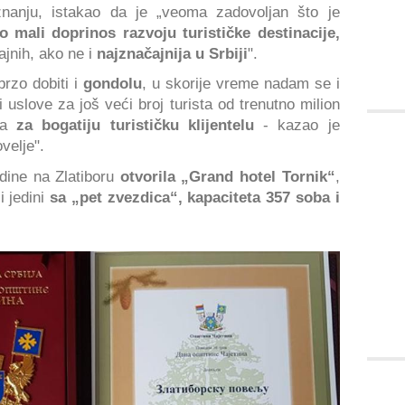
iznanju, istakao da je „veoma zadovoljan što je
o mali doprinos razvoju turističke destinacije,
ajnih, ako ne i
najznačajnija u Srbiji
".
brzo dobiti i
gondolu
, u skorije vreme nadam se i
ti uslove za još veći broj turista od trenutno milion
ora
za bogatiju turističku klijentelu
- kazao je
velje".
dine na Zlatiboru
otvorila „Grand hotel Tornik“
,
i jedini
sa „pet zvezdica“, kapaciteta 357 soba i