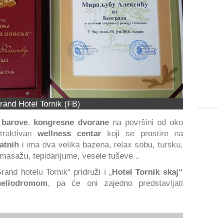
rand Hotel Tornik (FB)
 barove
,
kongresne dvorane
na površini od oko
traktivan
wellness centar
koji se prostire na
atnih
i ima dva velika bazena, relax sobu, tursku,
masažu, tepidarijume, vesele tuševe...
and hotelu Tornik“ pridruži i „
Hotel Tornik skaj“
heliodromom
, pa će oni zajedno predstavljati