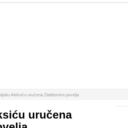
oljubu Aleksiću uručena Zlatiborska povelja
ksiću uručena
ovelja