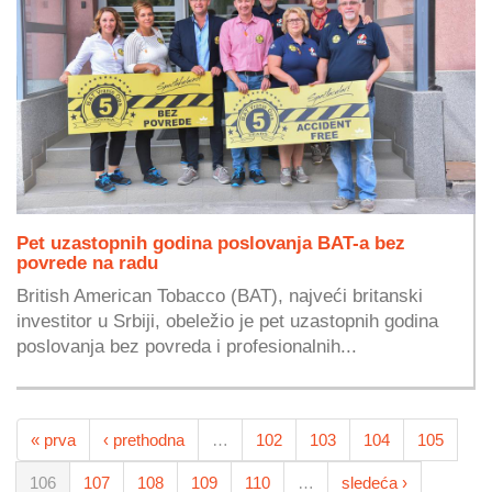
Pet uzastopnih godina poslovanja BAT-a bez
povrede na radu
British American Tobacco (BAT), najveći britanski
investitor u Srbiji, obeležio je pet uzastopnih godina
poslovanja bez povreda i profesionalnih...
« prva
‹ prethodna
…
102
103
104
105
106
107
108
109
110
…
sledeća ›