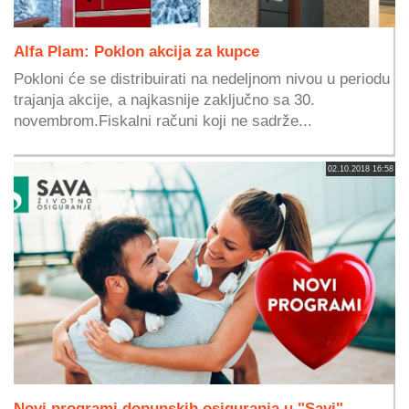
Alfa Plam: Poklon akcija za kupce
Pokloni će se distribuirati na nedeljnom nivou u periodu
trajanja akcije, a najkasnije zaključno sa 30.
novembrom.Fiskalni računi koji ne sadrže...
02.10.2018 16:58
Novi programi dopunskih osiguranja u "Savi"