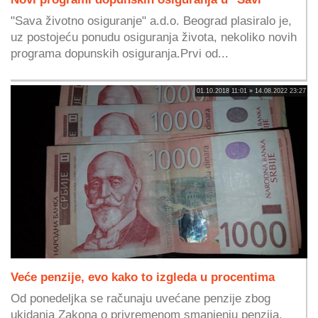
"Sava životno osiguranje" a.d.o. Beograd plasiralo je,
uz postojeću ponudu osiguranja života, nekoliko novih
programa dopunskih osiguranja.Prvi od...
01.10.2018 11:01 » 14.08.2022 23:27
Veće penzije, evo kako to izgleda u procentima
Od ponedeljka se računaju uvećane penzije zbog
ukidanja Zakona o privremenom smanjenju penzija,