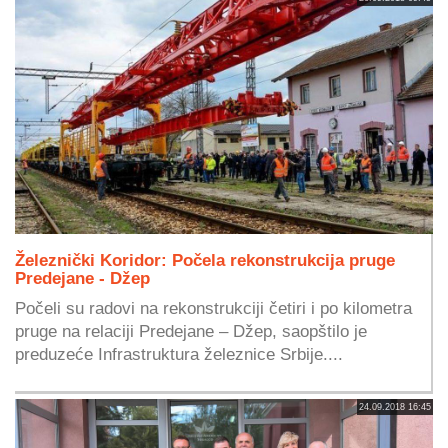
Železnički Koridor: Počela rekonstrukcija pruge
Predejane - Džep
Počeli su radovi na rekonstrukciji četiri i po kilometra
pruge na relaciji Predejane – Džep, saopštilo je
preduzeće Infrastruktura železnice Srbije....
24.09.2018 16:45