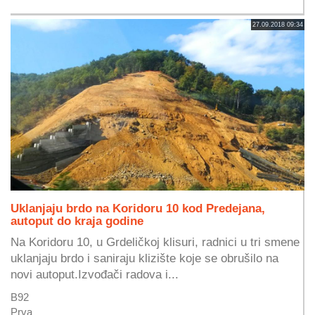
27.09.2018 09:34
Uklanjaju brdo na Koridoru 10 kod Predejana,
autoput do kraja godine
Na Koridoru 10, u Grdeličkoj klisuri, radnici u tri smene
uklanjaju brdo i saniraju klizište koje se obrušilo na
novi autoput.Izvođači radova i...
B92
Prva