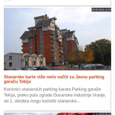
26.09.2018 12:50
Stanarske karte više neće važiti za Javnu parking
garažu Tekija
Korisnici stanarskih parking karata Parking garaže
Tekija, preko puta zgrade Duvanske industrije Vranje,
od 1. oktobra mogu koristiti stanarske...
26.09.2018 09:45