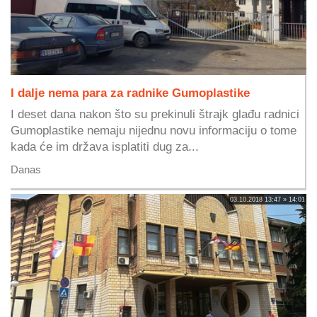
I dalje nema para za radnike Gumoplastike
I deset dana nakon što su prekinuli štrajk glađu radnici
Gumoplastike nemaju nijednu novu informaciju o tome
kada će im država isplatiti dug za...
Danas
03.10.2018 13:47 » 14:01