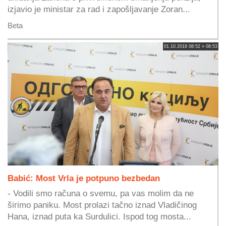
izjavio je ministar za rad i zapošljavanje Zoran...
Beta
01.10.2018 08:52 » 08:53
Babić: Most Vrla je potpuno bezbedan
- Vodili smo računa o svemu, pa vas molim da ne
širimo paniku. Most prolazi tačno iznad Vladičinog
Hana, iznad puta ka Surdulici. Ispod tog mosta...