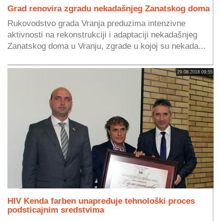
Grad renovira zgradu nekadašnjeg Zanatskog doma
Rukovodstvo grada Vranja preduzima intenzivne
aktivnosti na rekonstrukciji i adaptaciji nekadašnjeg
Zanatskog doma u Vranju, zgrade u kojoj su nekada...
29.08.2018 09:55
HIV Kenda farben unapređuje tehnološki proces
podsticajnim sredstvima