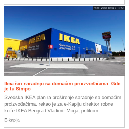
28.08.2018 10:54 » 10:58
Ikea širi saradnju sa domaćim proizvođačima: Gde
je tu Simpo
Švedska IKEA planira proširenje saradnje sa domaćim
proizvođačima, rekao je za e-Kapiju direktor robne
kuće IKEA Beograd Vladimir Moga, prilikom...
E-kapija