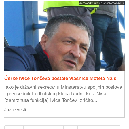
23.08.2018 09:57 » 14.08.2022 22:47
Ćerke Ivice Tončeva postale vlasnice Motela Nais
Iako je državni sekretar u Minstarstvu spoljnih poslova
i predsednik Fudbalskog kluba Radnički iz Niša
(zamrznuta funkcija) Ivica Tončev izričito...
Juzne vesti