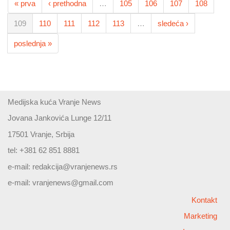
« prva
‹ prethodna
…
105
106
107
108
109
110
111
112
113
…
sledeća ›
poslednja »
Medijska kuća Vranje News
Jovana Jankovića Lunge 12/11
17501 Vranje, Srbija
tel: +381 62 851 8881
e-mail:
redakcija@vranjenews.rs
e-mail:
vranjenews@gmail.com
Kontakt
Marketing