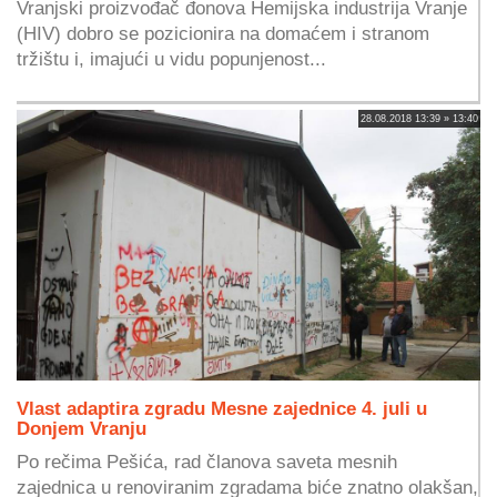
Vranjski proizvođač đonova Hemijska industrija Vranje
(HIV) dobro se pozicionira na domaćem i stranom
tržištu i, imajući u vidu popunjenost...
28.08.2018 13:39 » 13:40
Vlast adaptira zgradu Mesne zajednice 4. juli u
Donjem Vranju
Po rečima Pešića, rad članova saveta mesnih
zajednica u renoviranim zgradama biće znatno olakšan,