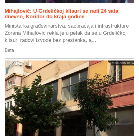
Mihajlović: U Grdeličkoj klisuri se radi 24 sata
dnevno, Koridor do kraja godine
Ministarka građevinarstva, saobraćaja i infrastrukture
Zorana Mihajlović rekla je u petak da se u Grdeličkoj
klisuri radovi izvode bez prestanka, a...
Beta
29.08.2018 10:04