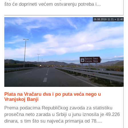
što će doprineti većem ostvarenju potreba i...
28.08.2018 11:21 » 11:40
Plata na Vračaru dva i po puta veća nego u
Vranjskoj Banji
Prema podacima Republičkog zavoda za statistiku
prosečna neto zarada u Srbiji u junu iznosila je 49.226
dinara, s tim što su najveća primanja od 78....