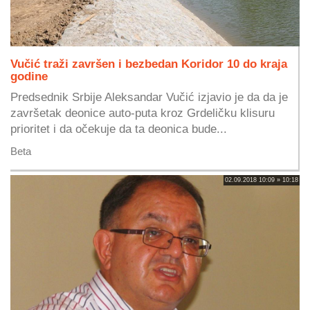
Vučić traži završen i bezbedan Koridor 10 do kraja
godine
Predsednik Srbije Aleksandar Vučić izjavio je da da je
završetak deonice auto-puta kroz Grdeličku klisuru
prioritet i da očekuje da ta deonica bude...
Beta
02.09.2018 10:09 » 10:18