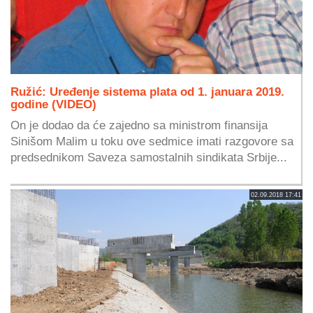
Ružić: Uređenje sistema plata od 1. januara 2019.
godine (VIDEO)
On je dodao da će zajedno sa ministrom finansija
Sinišom Malim u toku ove sedmice imati razgovore sa
predsednikom Saveza samostalnih sindikata Srbije...
02.09.2018 17:41