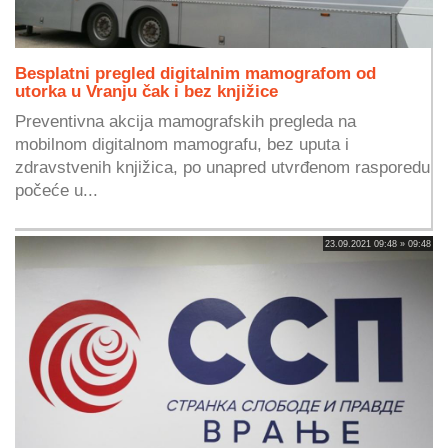
Besplatni pregled digitalnim mamografom od
utorka u Vranju čak i bez knjižice
Preventivna akcija mamografskih pregleda na
mobilnom digitalnom mamografu, bez uputa i
zdravstvenih knjižica, po unapred utvrđenom rasporedu
počeće u...
23.09.2021 09:48 » 09:48