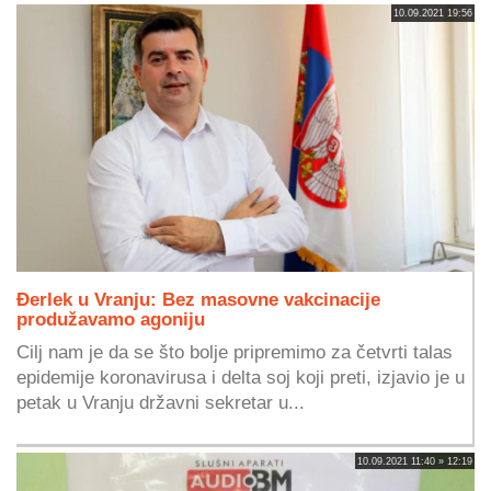
10.09.2021 19:56
Đerlek u Vranju: Bez masovne vakcinacije
produžavamo agoniju
Cilj nam je da se što bolje pripremimo za četvrti talas
epidemije koronavirusa i delta soj koji preti, izjavio je u
petak u Vranju državni sekretar u...
10.09.2021 11:40 » 12:19