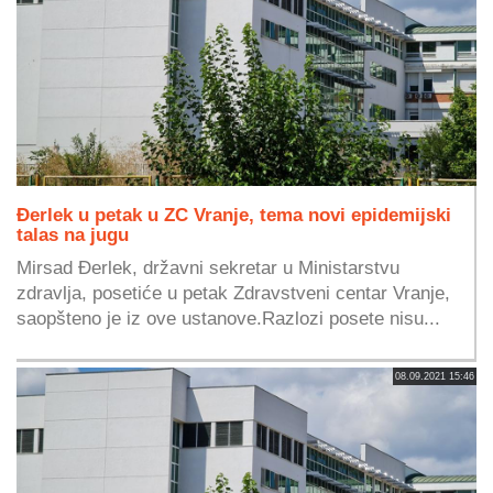
Đerlek u petak u ZC Vranje, tema novi epidemijski
talas na jugu
Mirsad Đerlek, državni sekretar u Ministarstvu
zdravlja, posetiće u petak Zdravstveni centar Vranje,
saopšteno je iz ove ustanove.Razlozi posete nisu...
08.09.2021 15:46