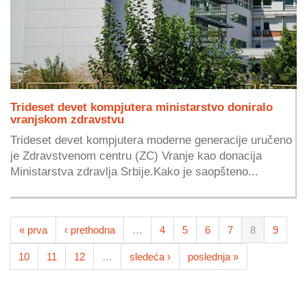
Trideset devet kompjutera ministarstvo doniralo
vranjskom zdravstvu
Trideset devet kompjutera moderne generacije uručeno
je Zdravstvenom centru (ZC) Vranje kao donacija
Ministarstva zdravlja Srbije.Kako je saopšteno...
« prva
‹ prethodna
…
4
5
6
7
8
9
10
11
12
…
sledeća ›
poslednja »