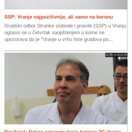
SSP: Vranje najpozitivnije, ali samo na koronu
Gradski odbor Stranke slobode i pravde (SSP) u Vranju
oglasio se u četvrtak saopštenjem u kome se
upozorava da je "Vranje u vrhu liste gradova po...
21.09.2021 12:09
Đorđević: Nakon rekonstrukcije bolnice ZC Vranje