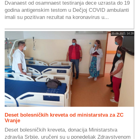
Dvanaest od osamnaest testiranja dece uzrasta do 19
godina antigenskim testom u Dečjoj COVID ambulanti
imali su pozitivan rezultat na koronavirus u...
20.09.2021 14:28
Deset bolesničkih kreveta od ministarstva za ZC
Vranje
Deset bolesničkih kreveta, donacija Ministarstva
zdravlja Srbije, uručeni su u ponedeljak Zdravstvenom