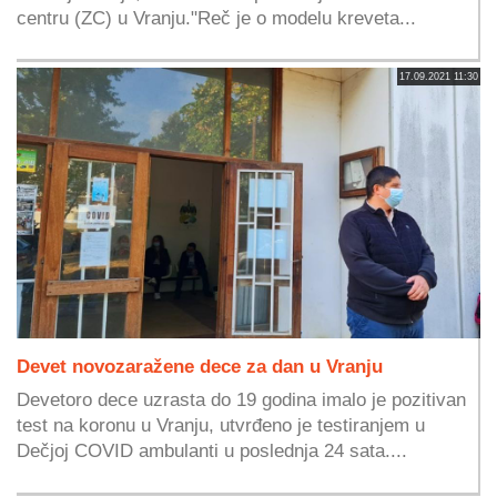
centru (ZC) u Vranju."Reč je o modelu kreveta...
17.09.2021 11:30
Devet novozaražene dece za dan u Vranju
Devetoro dece uzrasta do 19 godina imalo je pozitivan
test na koronu u Vranju, utvrđeno je testiranjem u
Dečjoj COVID ambulanti u poslednja 24 sata....