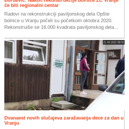
će biti regionalni centar
Radovi na rekonstrukciji paviljonskog dela Opšte
bolnice u Vranju počeli su početkom oktobra 2020.
Rekonstruiše se 16.000 kvadrata paviljonskog dela...
21.09.2021 09:55
Dvanaest novih slučajeva zaražavanja dece za dan u
Vranju