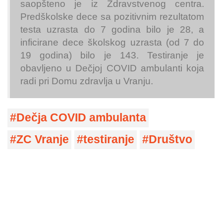
saopšteno je iz Zdravstvenog centra.
Predškolske dece sa pozitivnim rezultatom
testa uzrasta do 7 godina bilo je 28, a
inficirane dece školskog uzrasta (od 7 do
19 godina) bilo je 143. Testiranje je
obavljeno u Dečjoj COVID ambulanti koja
radi pri Domu zdravlja u Vranju.
Dečja COVID ambulanta
ZC Vranje
testiranje
Društvo