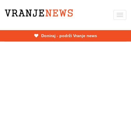
Skip
to
Toggl
main
navig
content
Doniraj - podrži Vranje news