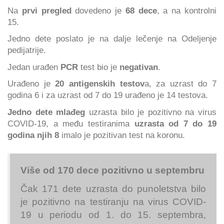
Na
prvi pregled
dovedeno je
68 dece
, a na kontrolni
15.
Jedno dete poslato je na dalje lečenje na Odeljenje
pedijatrije.
Jedan urađen
PCR
test bio je
negativan
.
Urađeno je
20 antigenskih testov
a, za uzrast do 7
godina 6 i za uzrast od 7 do 19 urađeno je 14 testova.
Jedno dete mlađeg
uzrasta bilo je pozitivno na virus
COVID-19, a među testiranima
uzrasta od 7 do 19
godina njih 8
imalo je pozitivan test na koronu.
Više od 170 dece pozitivno u septembru
Čak 171 dete uzrasta do punoletstva bilo
je pozitivno na testiranju na virus COVID-
19 u periodu od 1. do 15. septembra,