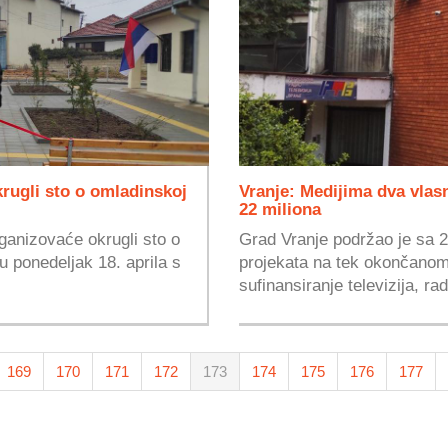
krugli sto o omladinskoj
Vranje: Medijima dva vlas
22 miliona
rganizovaće okrugli sto o
Grad Vranje podržao je sa 2
u ponedeljak 18. aprila s
projekata na tek okončanom
sufinansiranje televizija, rad
169
170
171
172
173
174
175
176
177