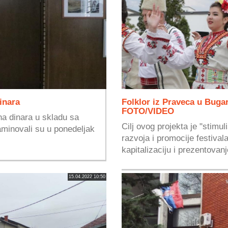
inara
Folklor iz Praveca u Buga
FOTO/VIDEO
na dinara u skladu sa
Cilj ovog projekta je "stimu
aminovali su u ponedeljak
razvoja i promocije festiva
kapitalizaciju i prezentovanj
15.04.2022 10:50