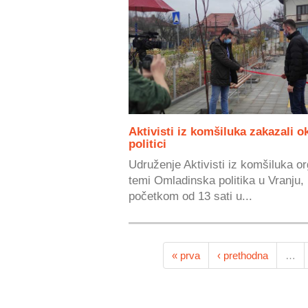
Aktivisti iz komšiluka zakazali o
politici
Udruženje Aktivisti iz komšiluka o
temi Omladinska politika u Vranju, 
početkom od 13 sati u...
« prva
‹ prethodna
…