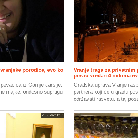
 vranjske porodice, evo ko
Vranje traga za privatnim
posao vredan 4 miliona ev
pevačica iz Gornje čaršije,
Gradska uprava Vranje raspi
ijine majke, ondosno suprugu
partnera koji će u gradu pos
održavati rasvetu, a taj posa
21.04.2022 12:31