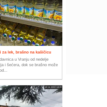
i za lek, brašno na kašičicu
davnica u Vranju od nedelje
ulja i šećera, dok se brašno može
od...
18.04.2022 14:21