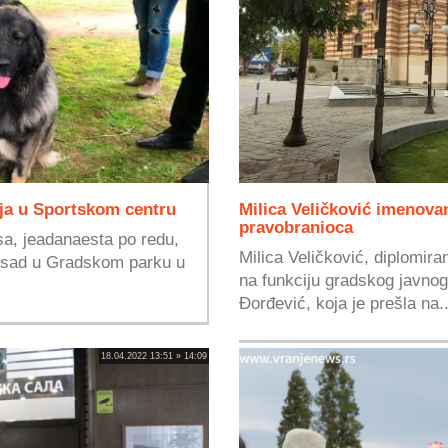
ja u Sportskom centru
Milica Veličković imenov
pravobranioca
a, jeadanaesta po redu,
Milica Veličković, diplomira
dosad u Gradskom parku u
na funkciju gradskog javno
Đorđević, koja je prešla na..
18.04.2022 13:51 » 14:09