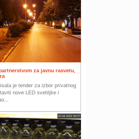
 partnerstvom za javnu rasvetu,
ra
sala je tender za izbor privatnog
taviti nove LED svetiljke i
o...
20.04.2022 09:57