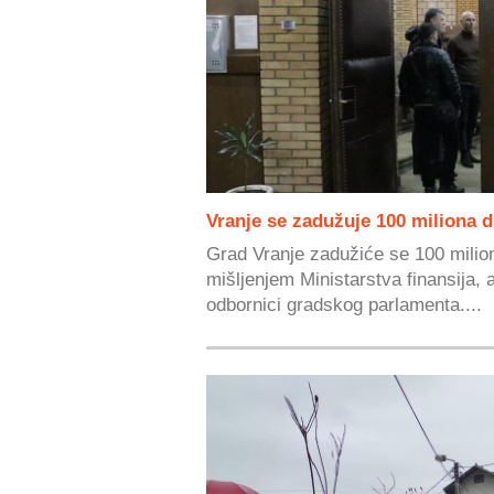
Vranje se zadužuje 100 miliona d
Grad Vranje zadužiće se 100 milio
mišljenjem Ministarstva finansija, 
odbornici gradskog parlamenta....