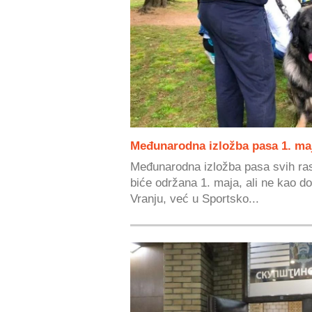
Međunarodna izložba pasa 1. ma
Međunarodna izložba pasa svih ras
biće održana 1. maja, ali ne kao 
Vranju, već u Sportsko...