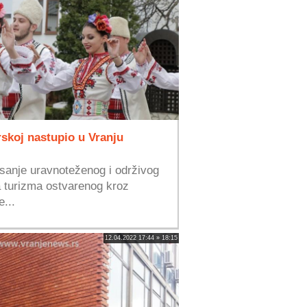
rskoj nastupio u Vranju
lisanje uravnoteženog i održivog
la turizma ostvarenog kroz
e...
12.04.2022 17:44 » 18:15