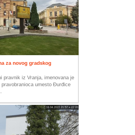
ana za novog gradskog
ni pravnik iz Vranja, imenovana je
g pravobranioca umesto Đurđice
.
16.04.2022 21:57 » 22:05