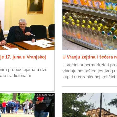
je 17. juna u Vranjskoj
U Vranju zejtina i šećera n
U većini supermarketa i pro
nim propozicijama u dve
vladaju nestašice jestivog 
kao tradicionalni
kupiti u ograničenoj količini 
18.04.2022 18:46