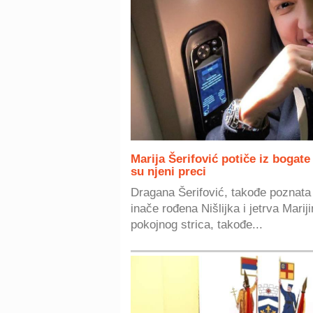
Marija Šerifović potiče iz bogate
su njeni preci
Dragana Šerifović, takođe poznata 
inače rođena Nišlijka i jetrva Mar
pokojnog strica, takođe...