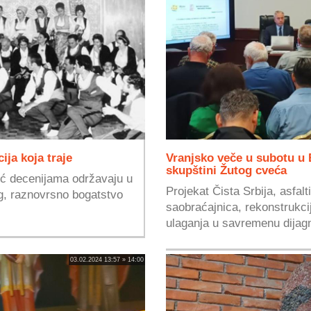
ija koja traje
Vranjsko veče u subotu u
skupštini Žutog cveća
eć decenijama održavaju u
Projekat Čista Srbija, asfalt
g, raznovrsno bogatstvo
saobraćajnica, rekonstrukci
ulaganja u savremenu dijagn
03.02.2024 13:57 » 14:00