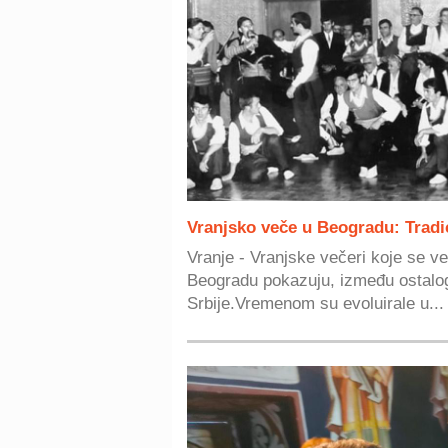
Vranjsko veče u Beogradu: Tradic
Vranje - Vranjske večeri koje se v
Beogradu pokazuju, između ostalo
Srbije.Vremenom su evoluirale u...