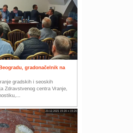
 Beogradu, gradonačelnik na
iranje gradskih i seoskih
ja Zdravstvenog centra Vranje,
ostiku,...
23.12.2021 15:20 » 15:20