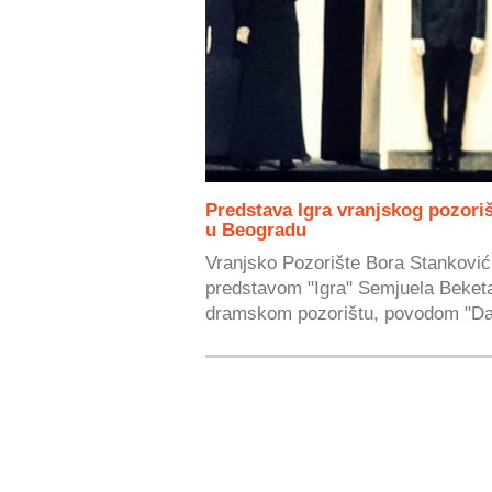
Predstava Igra vranjskog pozor
u Beogradu
Vranjsko Pozorište Bora Stanković
predstavom "Igra" Semjuela Beke
dramskom pozorištu, povodom "Dan