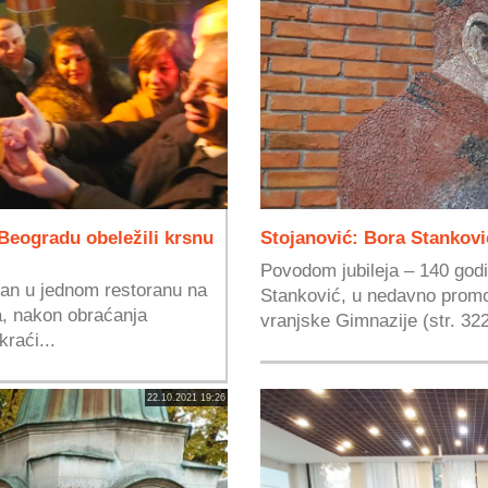
Beogradu obeležili krsnu
Stojanović: Bora Stankovi
Povodom jubileja – 140 god
van u jednom restoranu na
Stanković, u nedavno promov
, nakon obraćanja
vranjske Gimnazije (str. 32
raći...
22.10.2021 19:26