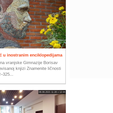
ć u inostranim enciklopedijama
ina vranjske Gimnazije Borisav
isanoj knjizi Znamenite ličnosti
2–325...
06.06.2021 11:28 » 12:46