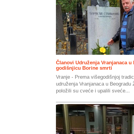
Članovi Udruženja Vranjanaca u 
godišnjicu Borine smrti
Vranje - Prema višegodišnjoj tradic
udruženja Vranjanaca u Beogradu Ž
položili su cveće i upalili sveće...