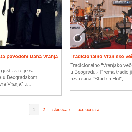
išta povodom Dana Vranja
Tradicionalno Vranjsko v
Tradicionalno "Vranjsko več
 gostovalo je sa
u Beogradu.- Prema tradicij
ta u Beogradskom
restorana "Stadion Hol",...
a Vranja" u...
1
2
sledeća ›
poslednja »