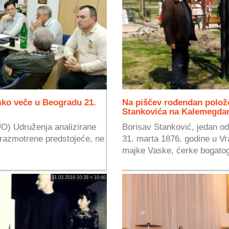
sko veče u Beogradu 21.
Na piščev rođendan polož
Stankovića na Kalemegda
O) Udruženja analizirane
Borisav Stanković, jedan od
 razmotrene predstojeće, ne
31. marta 1876. godine u Vr
majke Vaske, ćerke bogatog
31.03.2019 10:39 » 10:40