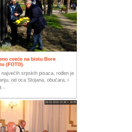
eno cveće na bistu Bore
nu (FOTO)
 najvećih srpskih pisaca, rođen je
anju, od oca Stojana, obućara, i
...
29.03.2019 15:38 » 16:50