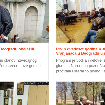
Beogradu obeležili
Prvih dvadeset godina Ku
Vranjanaca u Beogradu u 
iji članovi Zavičajnog
Program je vodila i delove iz
uto cveće i ove godine
glumica Narodnog pozorišta
pročitala i literarno pismo, j
04.01.2020 11:47 » 11:53