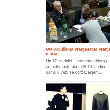
UO Udruženja Vranjanaca: Vranj
marta
Na 17. sednici Upravnog odbora (U
su aktivnosti tokom 2019. godine i
samo u vezi sa održavanjem...