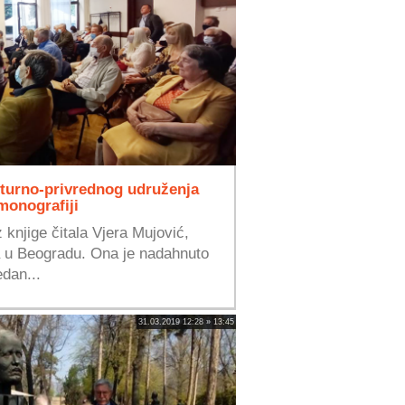
lturno-privrednog udruženja
monografiji
 knjige čitala Vjera Mujović,
 u Beogradu. Ona je nadahnuto
edan...
31.03.2019 12:28 » 13:45