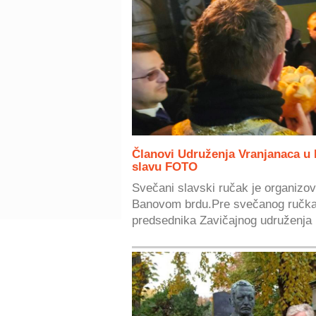
Članovi Udruženja Vranjanaca u 
slavu FOTO
Svečani slavski ručak je organizo
Banovom brdu.Pre svečanog ručka
predsednika Zavičajnog udruženja k