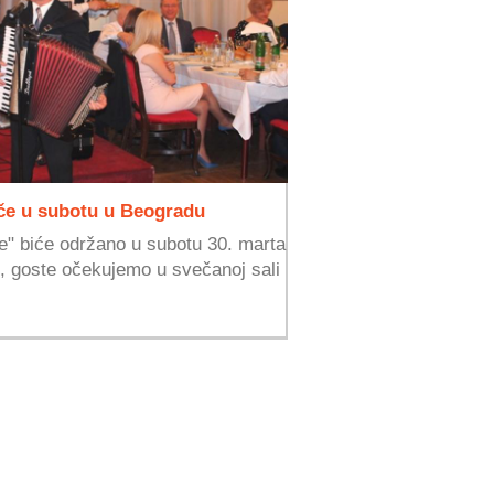
eče u subotu u Beogradu
e" biće održano u subotu 30. marta
i, goste očekujemo u svečanoj sali