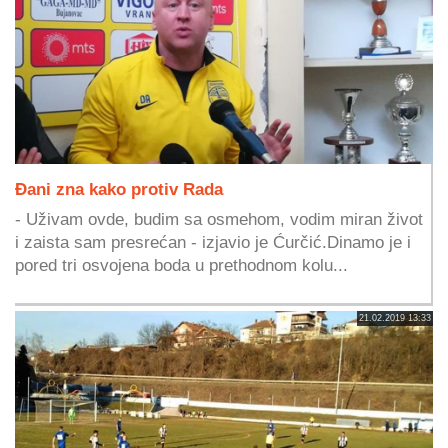
Đani zna kako protiv Rada
- Uživam ovde, budim sa osmehom, vodim miran život
i zaista sam presrećan - izjavio je Ćurčić.Dinamo je i
pored tri osvojena boda u prethodnom kolu...
21.02.2019 13:33