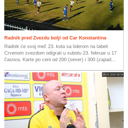
Radnik pred Zvezdu bolji od Car Konstantina
Radnik će svoj meč 23. kola sa liderom na tabeli
Crvenom zvezdom odigrati u subotu 23. februar u 17
časova. Karte po ceni od 200 (sever) i 300 (zapad...
18.02.2019 09:54