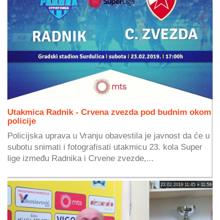
Utakmica Radnik - Crvena zvezda pod budnim okom
policije
Policijska uprava u Vranju obavestila je javnost da će u
subotu snimati i fotografisati utakmicu 23. kola Super
lige između Radnika i Crvene zvezde,...
22.02.2019 11:45 » 11:59