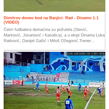
Dimitrov doneo bod na Banjici: Rad - Dinamo 1:1
(VIDEO)
Četiri fudbalera domaćina su požutela (Stević,
Marković, Jovanović i Kasalica), a u ekipi Dinama Luka
Ratković, Danijel Gašić i Miloš Ožegović.Trener...
23.02.2019 18:09 » 24.02.2019 10:36