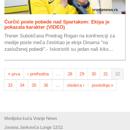
Ćurčić posle pobede nad Spartakom: Ekipa je
pokazala karakter (VIDEO)
Trener Subotičana Predrag Rogan na konfrenciji za
medije posle meča čestitiao je ekipi Dinama "na
zasluženoj pobedi".- Iskoristili su jedan naš kiks...
« prva
‹ prethodna
…
28
29
30
31
32
33
34
35
36
…
sledeća ›
poslednja »
Medijska kuća Vranje News
Jovana Jankovića Lunge 12/11