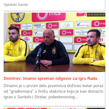
Sportski žurnal
22.02.2019 15:37
Dimitrov: Imamo spreman odgovor za igru Rada
Dinamo je u prvom delu prvenstva doživeo bolan poraz
od "građevinara" u finišu utakmice koju je kao domaćin
igrao u Surdulici.Strelac pobedonosnog...