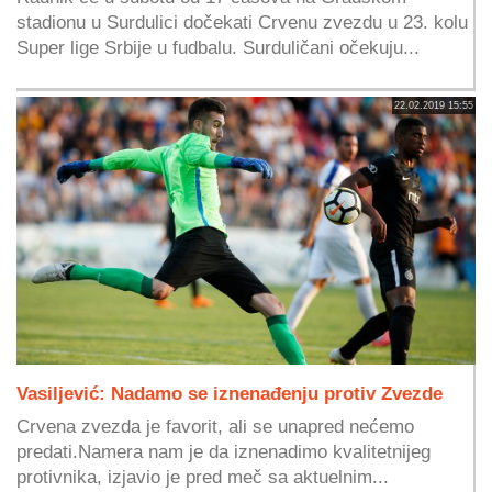
stadionu u Surdulici dočekati Crvenu zvezdu u 23. kolu
Super lige Srbije u fudbalu. Surduličani očekuju...
22.02.2019 15:55
Vasiljević: Nadamo se iznenađenju protiv Zvezde
Crvena zvezda je favorit, ali se unapred nećemo
predati.Namera nam je da iznenadimo kvalitetnijeg
protivnika, izjavio je pred meč sa aktuelnim...