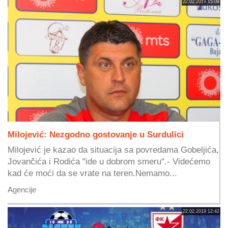
22.02.2019 15:08
Milojević: Nezgodno gostovanje u Surdulici
Milojević je kazao da situacija sa povredama Gobeljića,
Jovančića i Rodića "ide u dobrom smeru".- Videćemo
kad će moći da se vrate na teren.Nemamo...
Agencije
22.02.2019 12:42