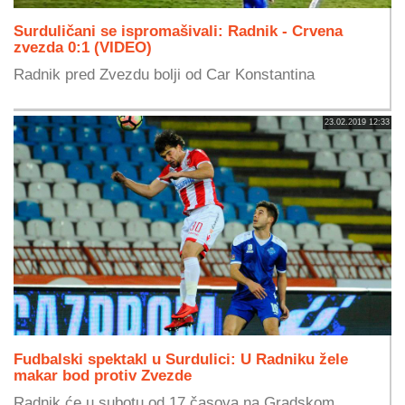
Surduličani se ispromašivali: Radnik - Crvena
zvezda 0:1 (VIDEO)
Radnik pred Zvezdu bolji od Car Konstantina
23.02.2019 12:33
Fudbalski spektakl u Surdulici: U Radniku žele
makar bod protiv Zvezde
Radnik će u subotu od 17 časova na Gradskom