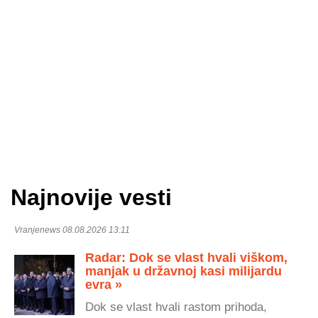
Najnovije vesti
Vranjenews 08.08.2026 13:11
Radar: Dok se vlast hvali viškom,
manjak u državnoj kasi milijardu
evra »
Dok se vlast hvali rastom prihoda,