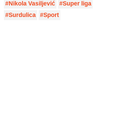
Nikola Vasiljević
Super liga
Surdulica
Sport