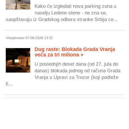
Kako će izgledati nova parking zona u
naselju Ledene stene - ne zna se,
saopštavaju iz Gradskog odbora stranke Srbija ce...
Vranjenews 07.08.2026 13:31
Dug raste: Blokada Grada Vranja
veća za tri miliona »
U poslednjih deset dana (od 27. jula do
danas) blokada jednog od računa Grada
Vranja u Upravi za Trezor (koji podleže
fi...