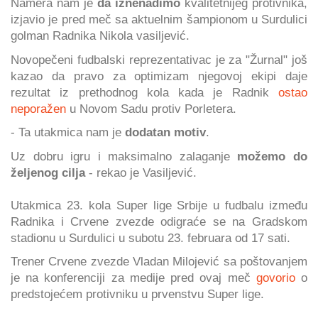
Namera nam je
da iznenadimo
kvalitetnijeg protivnika,
izjavio je pred meč sa aktuelnim šampionom u Surdulici
golman Radnika Nikola vasiljević.
Novopečeni fudbalski reprezentativac je za "Žurnal" još
kazao da pravo za optimizam njegovoj ekipi daje
rezultat iz prethodnog kola kada je Radnik
ostao
neporažen
u Novom Sadu protiv Porletera.
- Ta utakmica nam je
dodatan motiv
.
Uz dobru igru i maksimalno zalaganje
možemo do
željenog cilja
- rekao je Vasiljević.
Utakmica 23. kola Super lige Srbije u fudbalu između
Radnika i Crvene zvezde odigraće se na Gradskom
stadionu u Surdulici u subotu 23. februara od 17 sati.
Trener Crvene zvezde Vladan Milojević sa poštovanjem
je na konferenciji za medije pred ovaj meč
govorio
o
predstojećem protivniku u prvenstvu Super lige.