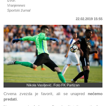
Izvor:
Vranjenews
Sportski žurnal
22.02.2019 15:55
Nikola Vasiljević. Foto FK Partizan
Crvena zvezda je favorit, ali se unapred
nećemo
predati
.