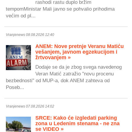
rashodi rastu duplo bržim
tempomMinistar Mali javno se pohvalio prihodima
većim od pl...
Vranjenews 08.08.2026 12:40
ANEM: Nove pretnje Veranu Matiću
vešanjem, javnom egzekucijom i
žrtvovanjem »
Dodaje se da je zbog svega navedenog
Veran Matić zatražio "novu procenu
bezbednosti" od MUP-a, dok ANEM zahteva od
Poseb...
Vranjenews 07.08.2026 14:02
SRCE: Kako će izgledati parking
zona u Ledenim stenama - ne zna
se VIDEO »