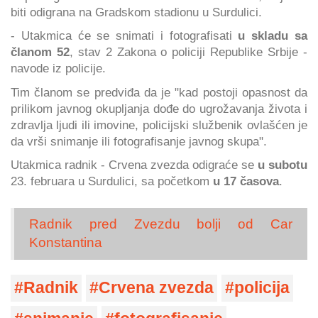
biti odigrana na Gradskom stadionu u Surdulici.
- Utakmica će se snimati i fotografisati
u skladu sa
članom 52
, stav 2 Zakona o policiji Republike Srbije -
navode iz policije.
Tim članom se predviđa da je "kad postoji opasnost da
prilikom javnog okupljanja dođe do ugrožavanja života i
zdravlja ljudi ili imovine, policijski službenik ovlašćen je
da vrši snimanje ili fotografisanje javnog skupa".
Utakmica radnik - Crvena zvezda odigraće se
u subotu
23. februara u Surdulici, sa početkom
u 17 časova
.
Radnik pred Zvezdu bolji od Car
Konstantina
Radnik
Crvena zvezda
policija