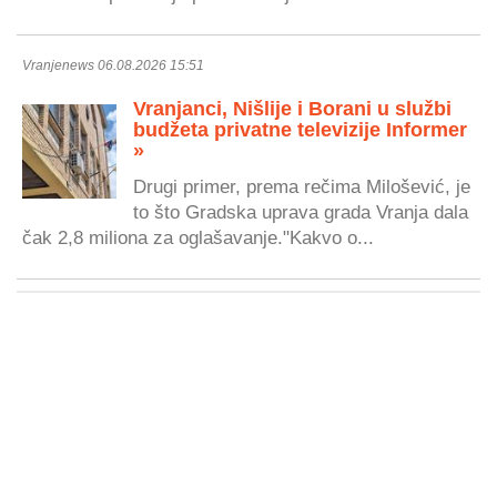
Vranjenews 06.08.2026 15:51
Vranjanci, Nišlije i Borani u službi
budžeta privatne televizije Informer
»
Drugi primer, prema rečima Milošević, je
to što Gradska uprava grada Vranja dala
čak 2,8 miliona za oglašavanje."Kakvo o...