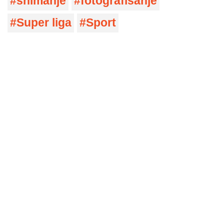
snimanje
fotografisanje
Super liga
Sport