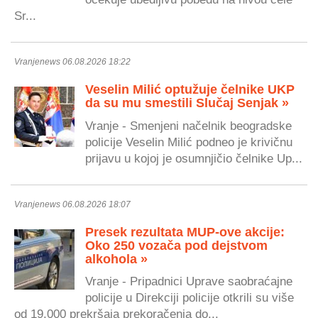
Sr...
Vranjenews 06.08.2026 18:22
Veselin Milić optužuje čelnike UKP
da su mu smestili Slučaj Senjak »
Vranje - Smenjeni načelnik beogradske
policije Veselin Milić podneo je krivičnu
prijavu u kojoj je osumnjičio čelnike Up...
Vranjenews 06.08.2026 18:07
Presek rezultata MUP-ove akcije:
Oko 250 vozača pod dejstvom
alkohola »
Vranje - Pripadnici Uprave saobraćajne
policije u Direkciji policije otkrili su više
od 19.000 prekršaja prekoračenja do...