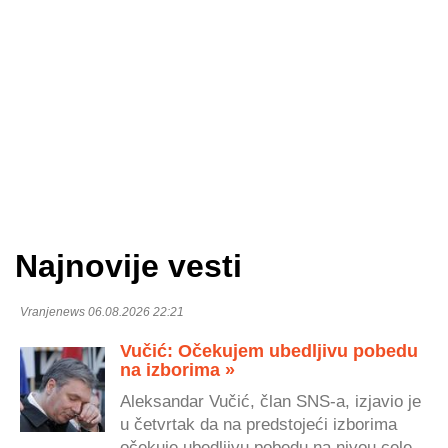
Najnovije vesti
Vranjenews 06.08.2026 22:21
Vučić: Očekujem ubedljivu pobedu
na izborima »
Aleksandar Vučić, član SNS-a, izjavio je
u četvrtak da na predstojeći izborima
očekuje ubedljivu pobedu na nivou cele