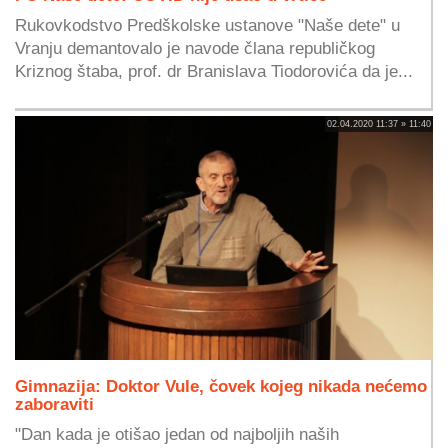
Rukovkodstvo Predškolske ustanove "Naše dete" u
Vranju demantovalo je navode člana republičkog
Kriznog štaba, prof. dr Branislava Tiodorovića da je...
02.04.2020 11:37 » 11:40
Gimnazija: Doktor Vule, čovek kojeg nikada nećemo
zaboraviti
"Dan kada je otišao jedan od najboljih naših