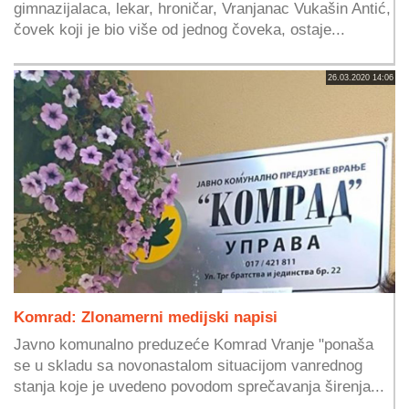
gimnazijalaca, lekar, hroničar, Vranjanac Vukašin Antić,
čovek koji je bio više od jednog čoveka, ostaje...
26.03.2020 14:06
Komrad: Zlonamerni medijski napisi
Javno komunalno preduzeće Komrad Vranje "ponaša
se u skladu sa novonastalom situacijom vanrednog
stanja koje je uvedeno povodom sprečavanja širenja...