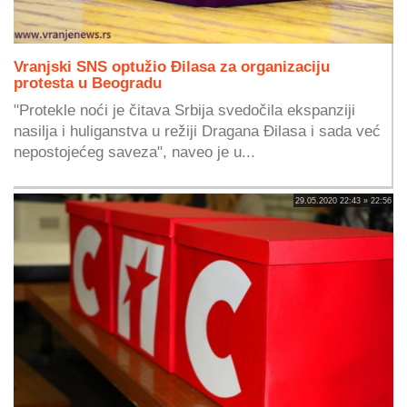
Vranjski SNS optužio Đilasa za organizaciju
protesta u Beogradu
"Protekle noći je čitava Srbija svedočila ekspanziji
nasilja i huliganstva u režiji Dragana Đilasa i sada već
nepostojećeg saveza", naveo je u...
29.05.2020 22:43 » 22:56