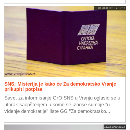
10.03.2020 19:10 » 19:16
SNS: Misterija je kako će Za demokratsko Vranje
prikupiti potpise
Savet za informisanje GrO SNS u Vranju oglasio se u
utorak saopštenjem u kome se iznose sumnje "u
viđenje demokratije" liste GG "Za demokratsko...
16.02.2020 23:24