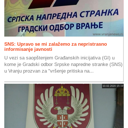
SNS: Upravo se mi zalažemo za nepristrasno
informisanje javnosti
U vezi sa saopštenjem Građanskih inicijativa (GI) u
kome je Gradski odbor Srpske napredne stranke (SNS)
u Vranju prozvan za "vršenje pritiska na...
10.02.2020 15:19