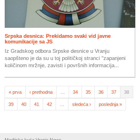
Srpska desnica: Prekidamo svaki vid javne
komunikacije sa JS
Iz Gradskog odbora Srpske desnice u Vranju
saopšteno je da su u toj političkoj stranci "zapanjeni
količinom mržnje, zavisti i površnih informacija...
« prva
‹ prethodna
…
34
35
36
37
38
39
40
41
42
…
sledeća ›
poslednja »
Medijska kuća Vranje News