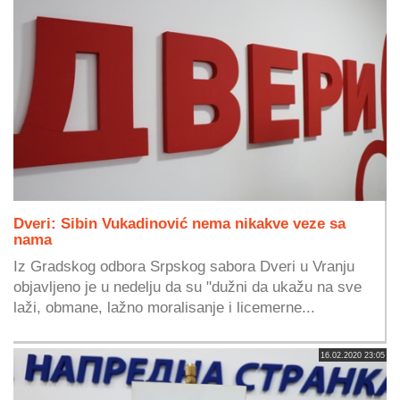
Dveri: Sibin Vukadinović nema nikakve veze sa
nama
Iz Gradskog odbora Srpskog sabora Dveri u Vranju
objavljeno je u nedelju da su "dužni da ukažu na sve
laži, obmane, lažno moralisanje i licemerne...
16.02.2020 23:05