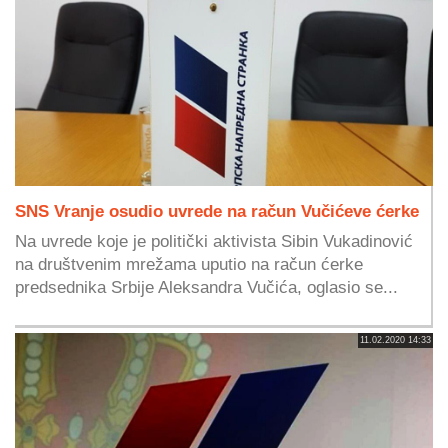
SNS Vranje osudio uvrede na račun Vučićeve ćerke
Na uvrede koje je politički aktivista Sibin Vukadinović
na društvenim mrežama uputio na račun ćerke
predsednika Srbije Aleksandra Vučića, oglasio se...
11.02.2020 14:33