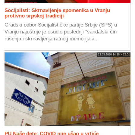
Socijalisti: Skrnavljenje spomenika u Vranju
protivno srpskoj tradiciji
Gradski odbor Socijalističke partije Srbije (SPS) u
Vranju najoštrije je osudio poslednji "vandalski čin
rušenja i skrnavljenja ratnog memorijala...
23.05.2020 14:18 » 15:51
PU Naše dete: COVID nije ušao u vrtiće